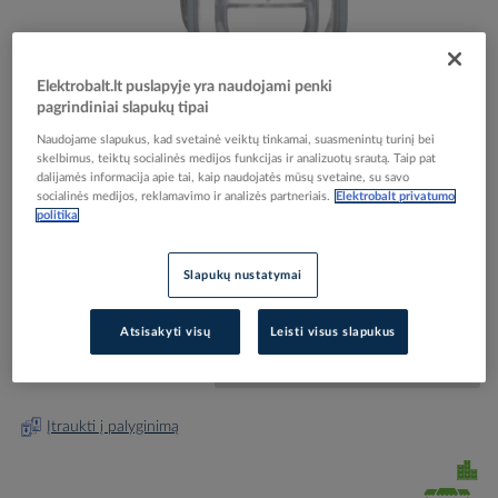
Elektrobalt.lt puslapyje yra naudojami penki
pagrindiniai slapukų tipai
Skip
Reali prekė gali skirtis nuo pavaizduotos nuotraukoje
Naudojame slapukus, kad svetainė veiktų tinkamai, suasmenintų turinį bei
to
skelbimus, teiktų socialinės medijos funkcijas ir analizuotų srautą. Taip pat
Gaubtas mygtukui dvigubam silikoninis IP67 M22-
the
dalijamės informacija apie tai, kaip naudojatės mūsų svetaine, su savo
beginning
T-DD - EATON
socialinės medijos, reklamavimo ir analizės partneriais.
Elektrobalt privatumo
of
politika
the
images
Elektrobalt prekės kodas
024361
Slapukų nustatymai
gallery
EAN kodas
4015081846306
Gamintojo prekės kodas
216396
Atsisakyti visų
Leisti visus slapukus
Prisijunkite, norėdami pamatyti kainas
Įtraukti į palyginimą