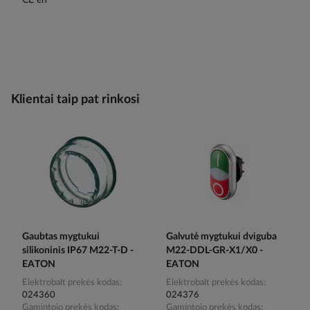
Klientai taip pat rinkosi
Gaubtas mygtukui
Galvutė mygtukui dviguba
silikoninis IP67 M22-T-D -
M22-DDL-GR-X1/X0 -
EATON
EATON
Elektrobalt prekės kodas
Elektrobalt prekės kodas
024360
024376
Gamintojo prekės kodas
Gamintojo prekės kodas