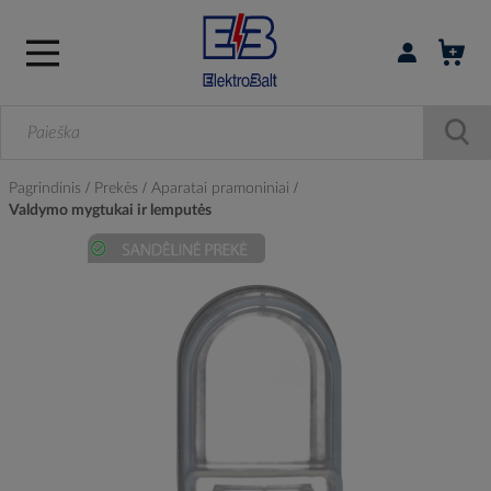
Prisijungti / r
Pagrindinis
Prekės
Aparatai pramoniniai
Valdymo mygtukai ir lemputės
Skip
to
the
end
of
the
images
gallery