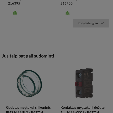
216395
216700
Rodyti daugiau
Jus taip pat gali sudominti
Gaubtas mygtukui silikoninis
Kontaktas mygtukui į dėžutę
IP67 M22-T-D - EATON
1nc M22-KC01 - EATON