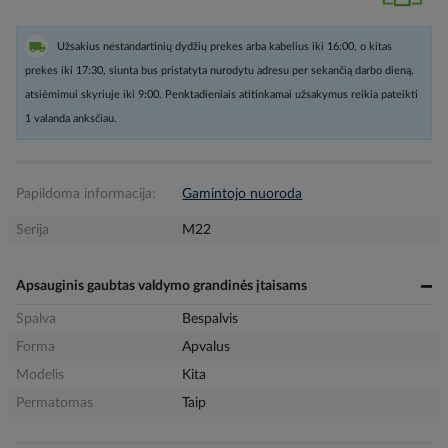
Užsakius nestandartinių dydžių prekes arba kabelius iki 16:00, o kitas
prekes iki 17:30, siunta bus pristatyta nurodytu adresu per sekančią darbo dieną,
atsiėmimui skyriuje iki 9:00. Penktadieniais atitinkamai užsakymus reikia pateikti
1 valanda anksčiau.
Papildoma informacija:
Gamintojo nuoroda
Serija
M22
Apsauginis gaubtas valdymo grandinės įtaisams
Spalva
Bespalvis
Forma
Apvalus
Modelis
Kita
Permatomas
Taip