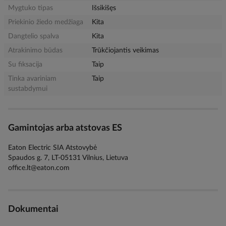
Mygtuko tipas
Išsikišęs
Priekinio žiedo medžiaga
Kita
Dangtelio spalva
Kita
Atrakinimo būdas
Trūkčiojantis veikimas
Su fiksacija
Taip
Tinka avariniam
Taip
sustabdymui
Gamintojas arba atstovas ES
Eaton Electric SIA Atstovybė
Spaudos g. 7, LT-05131 Vilnius, Lietuva
office.lt@eaton.com
Dokumentai