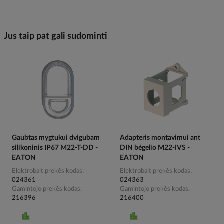
Jus taip pat gali sudominti
Gaubtas mygtukui dvigubam
Adapteris montavimui ant
silikoninis IP67 M22-T-DD -
DIN bėgelio M22-IVS -
EATON
EATON
Elektrobalt prekės kodas
Elektrobalt prekės kodas
024361
024363
Gamintojo prekės kodas
Gamintojo prekės kodas
216396
216400