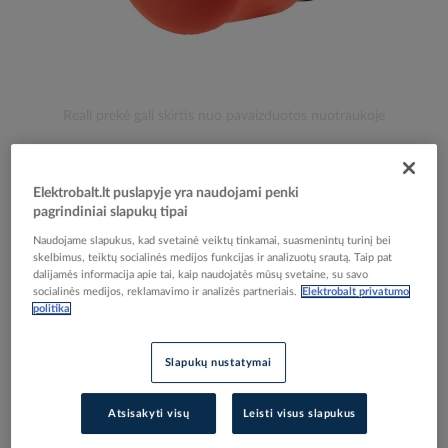
Skip
Reali prekė gali skirtis nuo pavaizduotos nuotraukoje
to
Galvutė mygtukui STOP su fiksacija M22-PV -
the
beginning
EATON
Elektrobalt.lt puslapyje yra naudojami penki
of
pagrindiniai slapukų tipai
the
images
Naudojame slapukus, kad svetainė veiktų tinkamai, suasmenintų turinį bei
Elektrobalt prekės kodas
024385
gallery
skelbimus, teiktų socialinės medijos funkcijas ir analizuotų srautą. Taip pat
EAN kodas
4015081833610
dalijamės informacija apie tai, kaip naudojatės mūsų svetaine, su savo
Gamintojo prekės kodas
216876
socialinės medijos, reklamavimo ir analizės partneriais.
Elektrobalt privatumo
politika
Prisijunkite, norėdami pamatyti kainas
Slapukų nustatymai
Įtraukti į palyginimą
Atsisakyti visų
Leisti visus slapukus