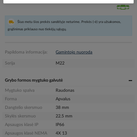
Pristatymo laikas
Užsakoma pagal poreikį
Šiuo metu šios prekės sandėlyje neturime. Prekės (-ė) yra užsakomos,
grąžinimas priklauso nuo tiekėjų sąlygų.
Papildoma informacija:
Gamintojo nuoroda
Serija
M22
Grybo formos mygtuko galvutė
Mygtuko spalva
Raudonas
Forma
Apvalus
Dangtelio skersmuo
38 mm
Skylės skersmuo
22.5 mm
Apsaugos klasė IP
IP66
Apsaugos klasė NEMA
4X 13