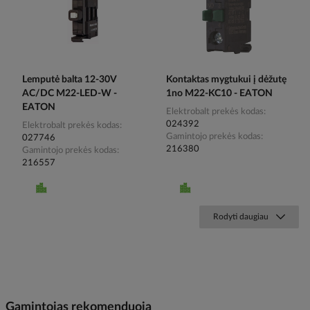
Lemputė balta 12-30V
Kontaktas mygtukui į dėžutę
AC/DC M22-LED-W -
1no M22-KC10 - EATON
EATON
Elektrobalt prekės kodas
024392
Elektrobalt prekės kodas
Gamintojo prekės kodas
027746
216380
Gamintojo prekės kodas
216557
Rodyti daugiau
Gamintojas rekomenduoja