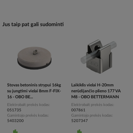
Jus taip pat gali sudominti
Stovas betoninis strypui 16kg
Laikiklis vielai H-20mm
su jungtimi vielai 8mm F-FIX-
nerūdijančio plieno 177 VA
16 - OBO BE...
M8 - OBO BETTERMANN
Elektrobalt prekės kodas
Elektrobalt prekės kodas
051735
007861
Gamintojo prekės kodas
Gamintojo prekės kodas
5403200
5207347