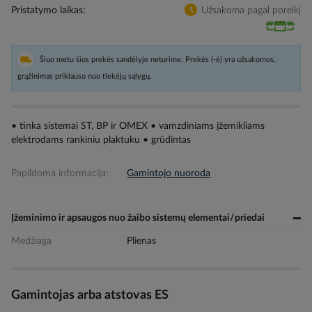
Pristatymo laikas
Užsakoma pagal poreikį
Šiuo metu šios prekės sandėlyje neturime. Prekės (-ė) yra užsakomos,
grąžinimas priklauso nuo tiekėjų sąlygų.
• tinka sistemai ST, BP ir OMEX • vamzdiniams įžemikliams
elektrodams rankiniu plaktuku • grūdintas
Papildoma informacija:
Gamintojo nuoroda
Įžeminimo ir apsaugos nuo žaibo sistemų elementai/priedai
Medžiaga
Plienas
Gamintojas arba atstovas ES