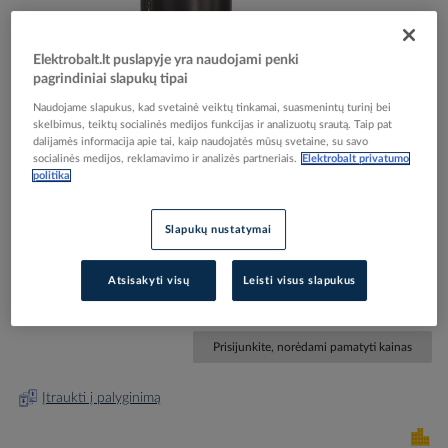
Elektrobalt.lt puslapyje yra naudojami penki
pagrindiniai slapukų tipai
Naudojame slapukus, kad svetainė veiktų tinkamai, suasmenintų turinį bei
skelbimus, teiktų socialinės medijos funkcijas ir analizuotų srautą. Taip pat
Skip
Reali prekė gali skirtis nuo pavaizduotos nuotraukoje
dalijamės informacija apie tai, kaip naudojatės mūsų svetaine, su savo
to
socialinės medijos, reklamavimo ir analizės partneriais.
Elektrobalt privatumo
Galvutė įžeminimo elektrodų įkalimui 1820 20 -
the
politika
beginning
OBO BETTERMANN
of
the
Slapukų nustatymai
images
Elektrobalt prekės kodas
004253
gallery
EAN kodas
4012195243137
Atsisakyti visų
Leisti visus slapukus
Gamintojo prekės kodas
3042200
Prisijunkite, norėdami pamatyti kainas
Įtraukti į palyginimą