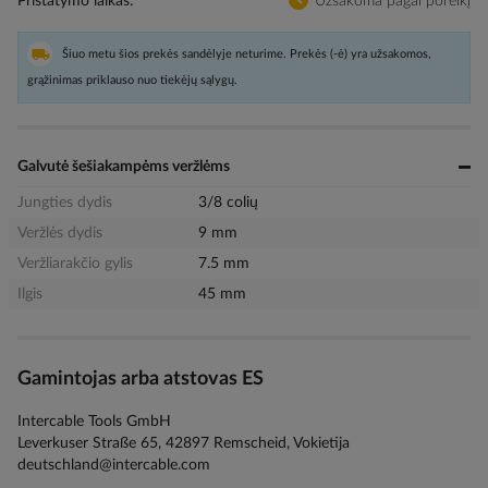
Pristatymo laikas
Užsakoma pagal poreikį
Šiuo metu šios prekės sandėlyje neturime. Prekės (-ė) yra užsakomos,
grąžinimas priklauso nuo tiekėjų sąlygų.
Galvutė šešiakampėms veržlėms
Jungties dydis
3/8 colių
Veržlės dydis
9 mm
Veržliarakčio gylis
7.5 mm
Ilgis
45 mm
Gamintojas arba atstovas ES
Intercable Tools GmbH
Leverkuser Straße 65, 42897 Remscheid, Vokietija
deutschland@intercable.com