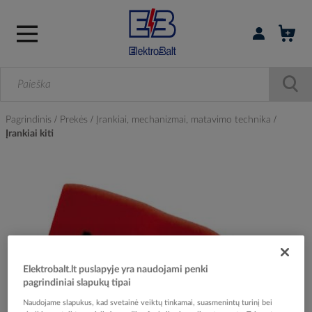
Prisijungti / r
Pagrindinis
Prekės
Įrankiai, mechanizmai, matavimo technika
Įrankiai kiti
Skip
to
the
end
of
the
images
Elektrobalt.lt puslapyje yra naudojami penki
gallery
pagrindiniai slapukų tipai
Naudojame slapukus, kad svetainė veiktų tinkamai, suasmenintų turinį bei