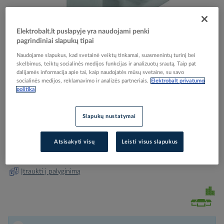
Elektrobalt.lt puslapyje yra naudojami penki
pagrindiniai slapukų tipai
Skip
Reali prekė gali skirtis nuo pavaizduotos nuotraukoje
Naudojame slapukus, kad svetainė veiktų tinkamai, suasmenintų turinį bei
to
skelbimus, teiktų socialinės medijos funkcijas ir analizuotų srautą. Taip pat
Galas komutacinei šynai 3P PEKPS3 - PROTEC
the
dalijamės informacija apie tai, kaip naudojatės mūsų svetaine, su savo
beginning
socialinės medijos, reklamavimo ir analizės partneriais.
Elektrobalt privatumo
of
politika
the
Elektrobalt prekės kodas
506541
images
EAN kodas
4016705146284
Slapukų nustatymai
gallery
Gamintojo prekės kodas
05104628
Atsisakyti visų
Leisti visus slapukus
Prisijunkite, norėdami pamatyti kainas
Įtraukti į palyginimą