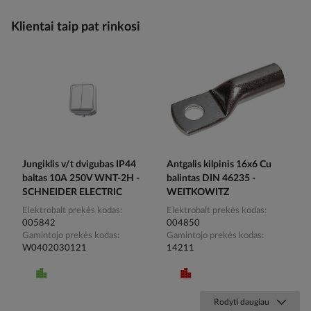
Klientai taip pat rinkosi
Jungiklis v/t dvigubas IP44
Antgalis kilpinis 16x6 Cu
baltas 10A 250V WNT-2H -
balintas DIN 46235 -
SCHNEIDER ELECTRIC
WEITKOWITZ
Elektrobalt prekės kodas
Elektrobalt prekės kodas
005842
004850
Gamintojo prekės kodas
Gamintojo prekės kodas
W0402030121
14211
Rodyti daugiau