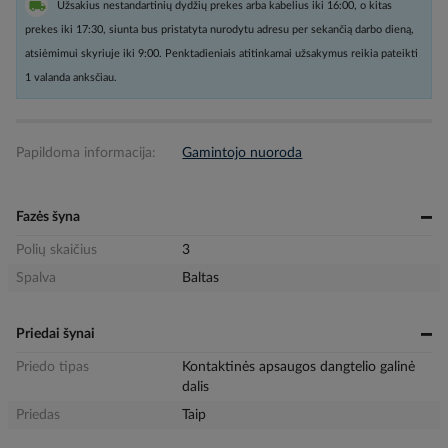
Užsakius nestandartinių dydžių prekes arba kabelius iki 16:00, o kitas
prekes iki 17:30, siunta bus pristatyta nurodytu adresu per sekančią darbo dieną,
atsiėmimui skyriuje iki 9:00. Penktadieniais atitinkamai užsakymus reikia pateikti
1 valanda anksčiau.
Papildoma informacija:
Gamintojo nuoroda
Fazės šyna
Polių skaičius
3
Spalva
Baltas
Priedai šynai
Priedo tipas
Kontaktinės apsaugos dangtelio galinė
dalis
Priedas
Taip