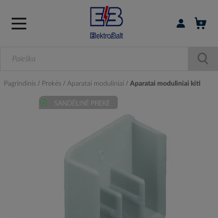
Prisijungti / r
Pagrindinis
Prekės
Aparatai moduliniai
Aparatai moduliniai kiti
Skip
to
the
end
of
the
images
gallery