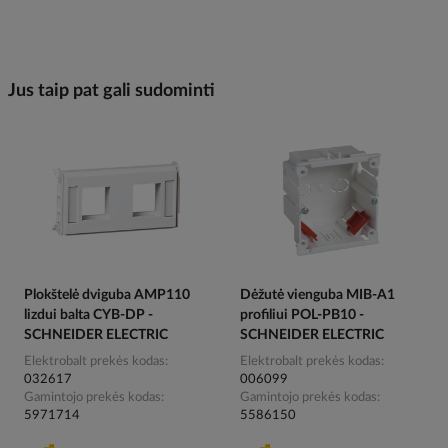
Jus taip pat gali sudominti
Plokštelė dviguba AMP110
Dėžutė vienguba MIB-A1
lizdui balta CYB-DP -
profiliui POL-PB10 -
SCHNEIDER ELECTRIC
SCHNEIDER ELECTRIC
Elektrobalt prekės kodas
Elektrobalt prekės kodas
032617
006099
Gamintojo prekės kodas
Gamintojo prekės kodas
5971714
5586150