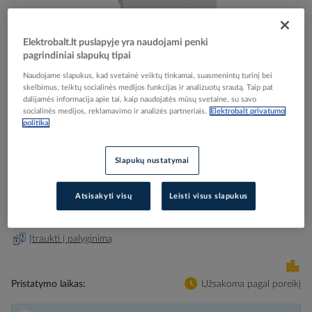
Elektrobalt.lt puslapyje yra naudojami penki
pagrindiniai slapukų tipai
Skip
Reali prekė gali skirtis nuo pavaizduotos nuotraukoje
Naudojame slapukus, kad svetainė veiktų tinkamai, suasmenintų turinį bei
to
skelbimus, teiktų socialinės medijos funkcijas ir analizuotų srautą. Taip pat
Galas 72x123 TTI-ES123 - SCHNEIDER ELECTRIC
the
dalijamės informacija apie tai, kaip naudojatės mūsų svetaine, su savo
beginning
socialinės medijos, reklamavimo ir analizės partneriais.
Elektrobalt privatumo
politika
of
the
Elektrobalt prekės kodas
008425
images
EAN kodas
7315880011323
Slapukų nustatymai
gallery
Gamintojo prekės kodas
5590232
Atsisakyti visų
Leisti visus slapukus
Prisijunkite, norėdami pamatyti kainas
Įtraukti į palyginimą
Pristatymo laikas
Užsakoma pagal poreikį