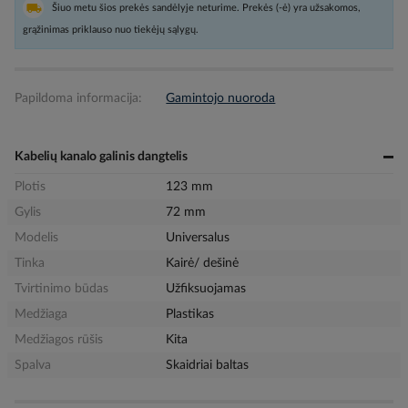
Šiuo metu šios prekės sandėlyje neturime. Prekės (-ė) yra užsakomos,
grąžinimas priklauso nuo tiekėjų sąlygų.
Papildoma informacija:
Gamintojo nuoroda
Kabelių kanalo galinis dangtelis
Plotis
123 mm
Gylis
72 mm
Modelis
Universalus
Tinka
Kairė/ dešinė
Tvirtinimo būdas
Užfiksuojamas
Medžiaga
Plastikas
Medžiagos rūšis
Kita
Spalva
Skaidriai baltas