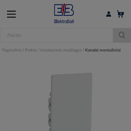
Prisijungti / r
Pagrindinis
Prekės
Instaliacinės medžiagos
Kanalai montažiniai
Skip
to
the
end
of
the
images
gallery