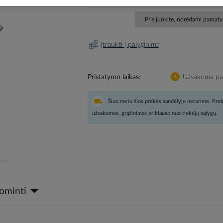
Prisijunkite, norėdami pamatyt
Įtraukti į palyginimą
Pristatymo laikas
Užsakoma pag
Šiuo metu šios prekės sandėlyje neturime. Prek
užsakomos, grąžinimas priklauso nuo tiekėjų sąlygų.
oje
dominti