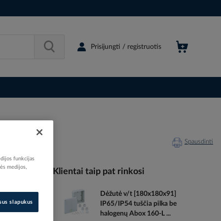
Prisijungti / registruotis
Spausdinti
dijos funkcijas
nės medijos,
Klientai taip pat rinkosi
Dėžutė v/t [180x180x91]
119200
isus slapukus
IP65/IP54 tuščia pilka be
97010674
halogenų Abox 160-L ...
A3F35L11