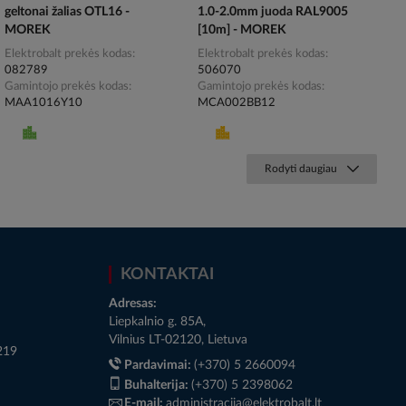
geltonai žalias OTL16 -
1.0-2.0mm juoda RAL9005
MOREK
[10m] - MOREK
Elektrobalt prekės kodas
Elektrobalt prekės kodas
082789
506070
Gamintojo prekės kodas
Gamintojo prekės kodas
MAA1016Y10
MCA002BB12
Rodyti daugiau
KONTAKTAI
Adresas:
Liepkalnio g. 85A,
Vilnius LT-02120, Lietuva
219
Pardavimai:
(+370) 5 2660094
Buhalterija:
(+370) 5 2398062
E-mail:
administracija@elektrobalt.lt