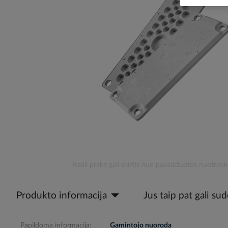
the
images
gallery
Skip
Reali prekė gali skirtis nuo pavaizduotos nuotrauk
to
the
Produkto informacija
Jus taip pat gali su
beginning
of
the
images
Papildoma informacija:
Gamintojo nuoroda