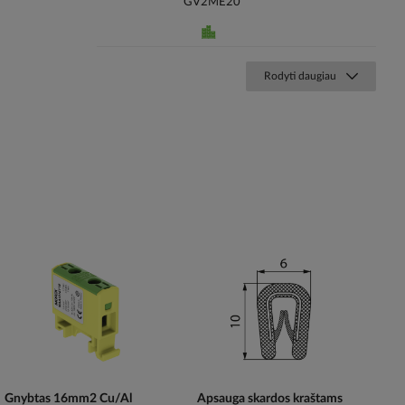
GV2ME20
Rodyti daugiau
Gnybtas 16mm2 Cu/Al
Apsauga skardos kraštams