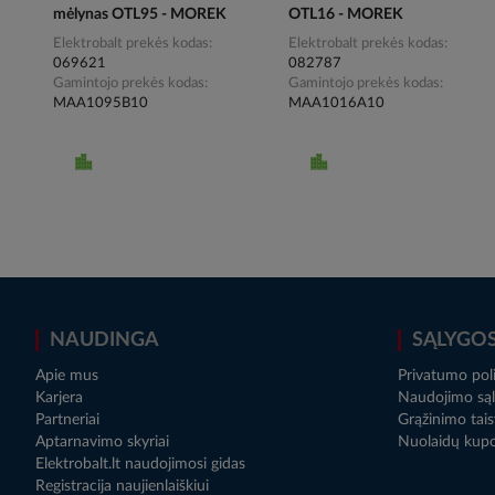
mėlynas OTL95 - MOREK
OTL16 - MOREK
Elektrobalt prekės kodas
Elektrobalt prekės kodas
069621
082787
Gamintojo prekės kodas
Gamintojo prekės kodas
MAA1095B10
MAA1016A10
NAUDINGA
SĄLYGO
Apie mus
Privatumo poli
Karjera
Naudojimo sąl
Partneriai
Grąžinimo tais
Aptarnavimo skyriai
Nuolaidų kup
Elektrobalt.lt naudojimosi gidas
Registracija naujienlaiškiui