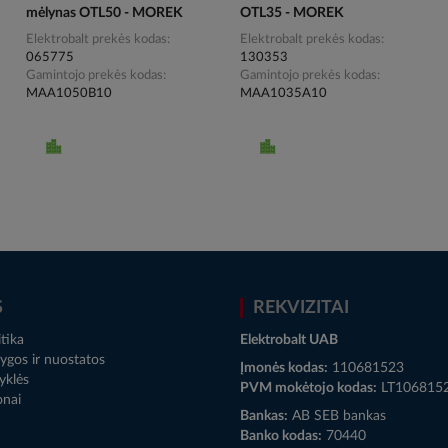
mėlynas OTL50 - MOREK
OTL35 - MOREK
Elektrobalt prekės kodas
Elektrobalt prekės kodas
065775
130353
Gamintojo prekės kodas
Gamintojo prekės kodas
MAA1050B10
MAA1035A10
S
REKVIZITAI
tika
Elektrobalt UAB
ygos ir nuostatos
Įmonės kodas:
110681523
yklės
PVM mokėtojo kodas:
LT106815
onai
Bankas:
AB SEB bankas
Banko kodas:
70440