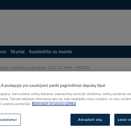
nos
Skyriai
Susisiekite su mumis
abelių įvedimui praduriamas LMC 35 IP44 - MOREK
 LMC 35 IP44 - MOREK
t.lt puslapyje yra naudojami penki pagrindiniai slapukų tipai
pukus, kad svetainė veiktų tinkamai, suasmenintų turinį bei skelbimus, teiktų socialinės me
 srautą. Taip pat dalijamės informacija apie tai, kaip naudojatės mūsų svetaine, su savo sociali
r analizės partneriais.
Elektrobalt privatumo politika
Elektrobalt prekės kodas
nustatymai
Atsisakyti visų
Leisti v
EAN kodas
47443
Gamintojo prekės kodas
MB