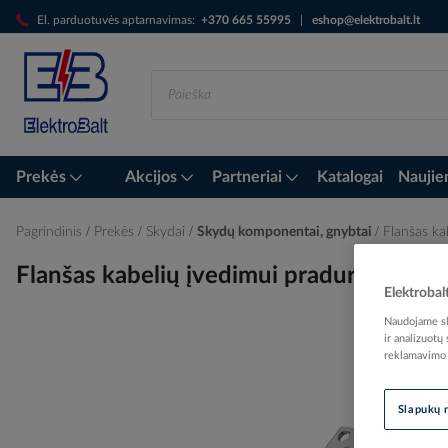
Skip
El. parduotuvės aptarnavimas:
+370 665 55995
|
eshop@elektrobalt.lt
to
Content
Prekės
Akcijos
Partneriai
Katalogai
Naujie
Pagrindinis
Prekės
Skydai
Skydų komponentai, gnybtai
Flanšas k
Flanšas kabelių įvedimui praduriamas
Elektrobal
Naudojame sla
ir analizuotų
reklamavimo i
Skip
to
the
Slapukų 
end
of