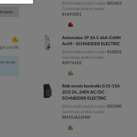
Elektrobalt prekės kodas
001063
Gamintojo prekės kodas
i kainas
81691001
Automatas 1P 2A C 6kA iC60N
Acti9 - SCHNEIDER ELECTRIC
al poreikį
Elektrobalt prekės kodas
010025
Gamintojo prekės kodas
ės (-ė) yra
A9F74102
Relė srovės kontrolės 0.15-15A
2CO 24...240V AC/DC -
SCHNEIDER ELECTRIC
Elektrobalt prekės kodas
055300
Gamintojo prekės kodas
RM35JA32MW