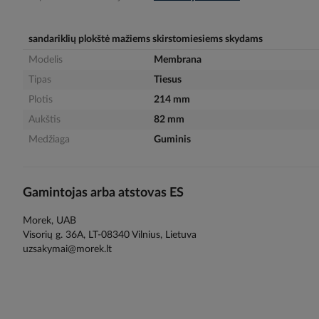
gallery
sandariklių plokštė mažiems skirstomiesiems skydams
Modelis
Membrana
Tipas
Tiesus
Plotis
214 mm
Aukštis
82 mm
Medžiaga
Guminis
Gamintojas arba atstovas ES
Morek, UAB
Visorių g. 36A, LT-08340 Vilnius, Lietuva
uzsakymai@morek.lt