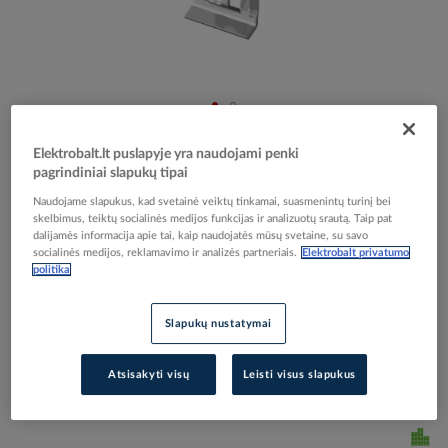
Skip
Reali prekė gali skirtis nuo pavaizduotos nuotraukoje
to
Elektrobalt.lt puslapyje yra naudojami penki
Fiksatorius lovelio dangčio loveliams, netinka
the
pagrindiniai slapukų tipai
beginning
kopėčioms DKU A2 - OBO BETTERMANN
Naudojame slapukus, kad svetainė veiktų tinkamai, suasmenintų turinį bei
of
skelbimus, teiktų socialinės medijos funkcijas ir analizuotų srautą. Taip pat
the
dalijamės informacija apie tai, kaip naudojatės mūsų svetaine, su savo
images
socialinės medijos, reklamavimo ir analizės partneriais.
Elektrobalt privatumo
Elektrobalt prekės kodas
010794
gallery
politika
EAN kodas
4012196441372
Gamintojo prekės kodas
6065600
Slapukų nustatymai
Prisijunkite, norėdami pamatyti kainas
Atsisakyti visų
Leisti visus slapukus
Įtraukti į palyginimą