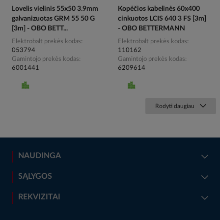
Lovelis vielinis 55x50 3.9mm
Kopėčios kabelinės 60x400
galvanizuotas GRM 55 50 G
cinkuotos LCIS 640 3 FS [3m]
[3m] - OBO BETT...
- OBO BETTERMANN
Elektrobalt prekės kodas
Elektrobalt prekės kodas
053794
110162
Gamintojo prekės kodas
Gamintojo prekės kodas
6001441
6209614
Rodyti daugiau
NAUDINGA
SĄLYGOS
REKVIZITAI