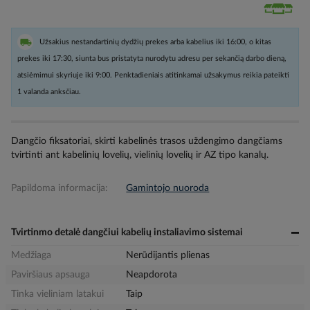
Užsakius nestandartinių dydžių prekes arba kabelius iki 16:00, o kitas
prekes iki 17:30, siunta bus pristatyta nurodytu adresu per sekančią darbo dieną,
atsiėmimui skyriuje iki 9:00. Penktadieniais atitinkamai užsakymus reikia pateikti
1 valanda anksčiau.
Dangčio fiksatoriai, skirti kabelinės trasos uždengimo dangčiams
tvirtinti ant kabelinių lovelių, vielinių lovelių ir AZ tipo kanalų.
Papildoma informacija:
Gamintojo nuoroda
Tvirtinmo detalė dangčiui kabelių instaliavimo sistemai
Medžiaga
Nerūdijantis plienas
Paviršiaus apsauga
Neapdorota
Tinka vieliniam latakui
Taip