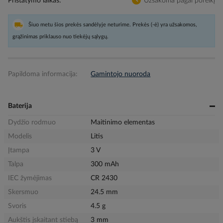
Pristatymo laikas
Užsakoma pagal poreikį
Šiuo metu šios prekės sandėlyje neturime. Prekės (-ė) yra užsakomos,
grąžinimas priklauso nuo tiekėjų sąlygų.
Papildoma informacija:
Gamintojo nuoroda
Baterija
Dydžio rodmuo
Maitinimo elementas
Modelis
Litis
Įtampa
3 V
Talpa
300 mAh
IEC žymėjimas
CR 2430
Skersmuo
24.5 mm
Svoris
4.5 g
Aukštis įskaitant stiebą
3 mm