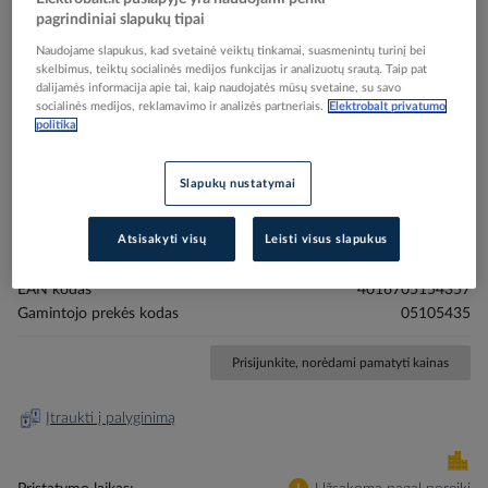
pagrindiniai slapukų tipai
Naudojame slapukus, kad svetainė veiktų tinkamai, suasmenintų turinį bei
skelbimus, teiktų socialinės medijos funkcijas ir analizuotų srautą. Taip pat
dalijamės informacija apie tai, kaip naudojatės mūsų svetaine, su savo
socialinės medijos, reklamavimo ir analizės partneriais.
Elektrobalt privatumo
Skip
politika
Reali prekė gali skirtis nuo pavaizduotos nuotraukoje
to
Elementas ličio CR2430 3V 300mAh PKZ30R -
the
Slapukų nustatymai
beginning
PROTEC
of
the
Atsisakyti visų
Leisti visus slapukus
images
Elektrobalt prekės kodas
201428
gallery
EAN kodas
4016705154357
Gamintojo prekės kodas
05105435
Prisijunkite, norėdami pamatyti kainas
Įtraukti į palyginimą