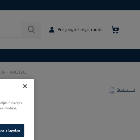
Prisijungti / registruotis
18R - PROTEC
Spausdinti
dijos funkcijas
nės medijos,
201427
isus slapukus
05154340
05105434