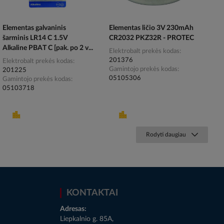
Elementas galvaninis
Elementas ličio 3V 230mAh
šarminis LR14 C 1.5V
CR2032 PKZ32R - PROTEC
Alkaline PBAT C [pak. po 2 v...
Elektrobalt prekės kodas
201376
Elektrobalt prekės kodas
Gamintojo prekės kodas
201225
05105306
Gamintojo prekės kodas
05103718
Rodyti daugiau
KONTAKTAI
Adresas:
Liepkalnio g. 85A,