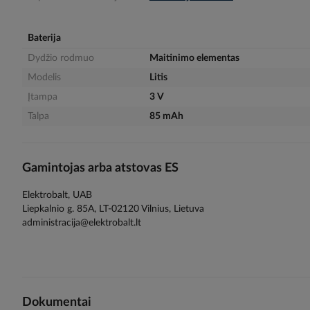
gallery
Baterija
Dydžio rodmuo
Maitinimo elementas
Modelis
Litis
Įtampa
3 V
Talpa
85 mAh
Gamintojas arba atstovas ES
Elektrobalt, UAB
Liepkalnio g. 85A, LT-02120 Vilnius, Lietuva
administracija@elektrobalt.lt
Dokumentai