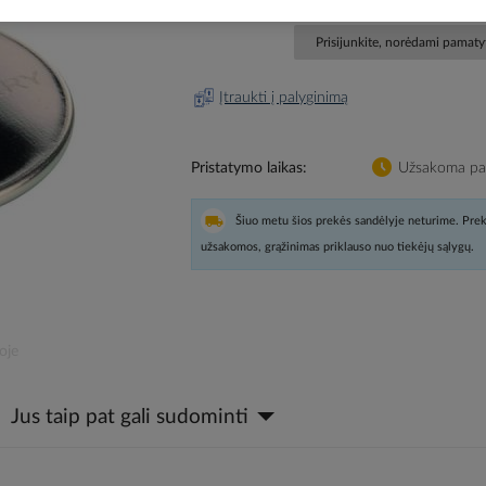
Prisijunkite, norėdami pamatyt
Įtraukti į palyginimą
Pristatymo laikas
Užsakoma pag
Šiuo metu šios prekės sandėlyje neturime. Prek
užsakomos, grąžinimas priklauso nuo tiekėjų sąlygų.
oje
Jus taip pat gali sudominti