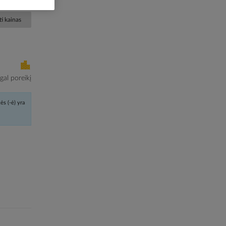
i kainas
al poreikį
ės (-ė) yra