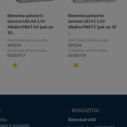
Elementas galvaninis
Elementas galvaninis
šarminis LR6 AA 1.5V
šarminis LR14 C 1.5V
Alkaline PBAT AA [pak. po
Alkaline PBAT C [pak. po 10
10...
...
Elektrobalt prekės kodas
Elektrobalt prekės kodas
201224
201226
Gamintojo prekės kodas
Gamintojo prekės kodas
05103717
05103719
S
REKVIZITAI
tika
Elektrobalt UAB
ygos ir nuostatos