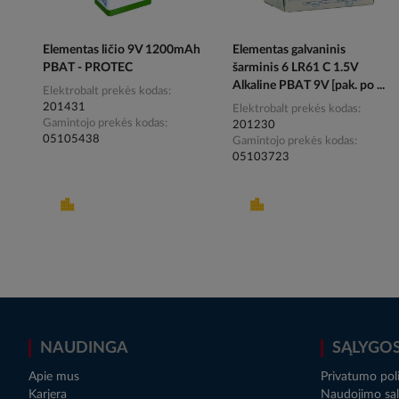
Elementas ličio 9V 1200mAh
Elementas galvaninis
PBAT - PROTEC
šarminis 6 LR61 C 1.5V
Alkaline PBAT 9V [pak. po ...
Elektrobalt prekės kodas
201431
Elektrobalt prekės kodas
Gamintojo prekės kodas
201230
05105438
Gamintojo prekės kodas
05103723
NAUDINGA
SĄLYGO
Apie mus
Privatumo poli
Karjera
Naudojimo sąl