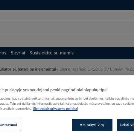
nos
Skyriai
Susisiekite su mumis
iatoriai, baterijos ir elementai
Elementas ličio CR2016 3V 85mAh PKZ
Z18R - PROTEC
t.lt puslapyje yra naudojami penki pagrindiniai slapukų tipai
pukus, kad svetainė veiktų tinkamai, suasmenintų turinį bei skelbimus, teiktų socialinės me
 srautą. Taip pat dalijamės informacija apie tai, kaip naudojatės mūsų svetaine, su savo sociali
r analizės partneriais.
Elektrobalt privatumo politika
Elektrobalt prekės kodas
nustatymai
Atsisakyti visų
Leisti v
EAN kodas
40167
Gamintojo prekės kodas