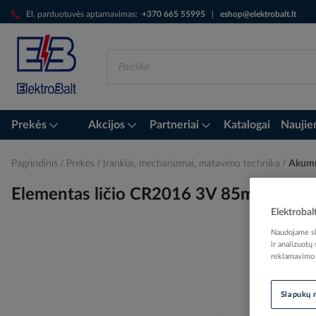
Skip
El. parduotuvės aptarnavimas:
+370 665 55995
|
eshop@elektrobalt.lt
to
Content
Prekės
Akcijos
Partneriai
Katalogai
Naujie
Pagrindinis
Prekės
Įrankiai, mechanizmai, matavimo technika
Akumul
Elementas ličio CR2016 3V 85mAh PK
Elektrobal
Naudojame sla
ir analizuotų
Skip
reklamavimo i
to
the
Slapukų 
end
of