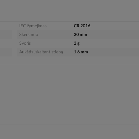
IEC žymėjimas
CR 2016
Skersmuo
20 mm
Svoris
2 g
Aukštis įskaitant stiebą
1.6 mm