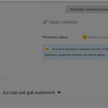
Prisijunkite, norėdami pamatyt
Įtraukti į palyginimą
Pristatymo laikas
Užsakoma pag
Šiuo metu šios prekės sandėlyje neturime. Prek
užsakomos, grąžinimas priklauso nuo tiekėjų sąlygų.
oje
Jus taip pat gali sudominti