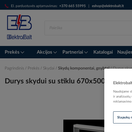
Skip
El. parduotuvės aptarnavimas:
+370 665 55995
|
eshop@elektrobalt.lt
to
Content
Prekės
Akcijos
Partneriai
Katalogai
Naujie
Pagrindinis
Prekės
Skydai
Skydų komponentai, gnybtai
Durys sky
Durys skydui su stiklu 670x500x77mm 
Elektrobal
Naudojame sla
ir analizuotų
reklamavimo i
Skip
to
Slapukų 
the
end
of