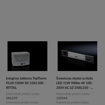
Įrenginys šaldymo TopTherm
Šviestuvas skydui su lizdu
PLUS 550W SK 3382.500 -
LED 11W 900lm 4K 100-
RITTAL
250V AC SZ 2500.210 - ...
Elektrobalt prekės kodas
Elektrobalt prekės kodas
086239
120544
Gamintojo prekės kodas
Gamintojo prekės kodas