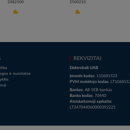
3382500
2500210
S
REKVIZITAI
tika
Elektrobalt UAB
ygos ir nuostatos
Įmonės kodas:
110681523
yklės
PVM mokėtojo kodas:
LT106815
onai
Bankas:
AB SEB bankas
Banko kodas:
70440
Atsiskaitomoji sąskaita:
LT247044060000392225