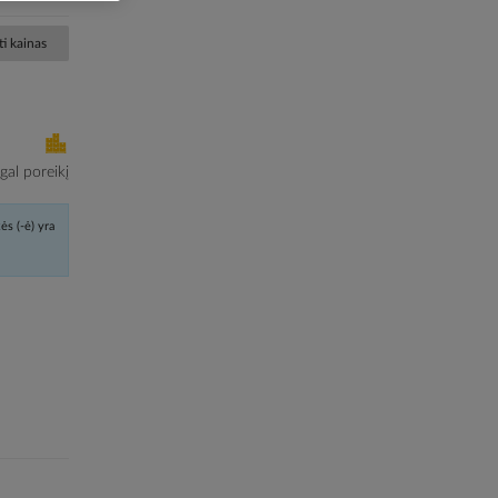
i kainas
al poreikį
ės (-ė) yra