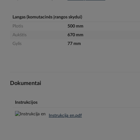
gallery
Langas (komutacinės įrangos skydui)
Plotis
500 mm
Aukštis
670 mm
Gylis
77 mm
Dokumentai
Instrukcijos
Instrukcija en.pdf