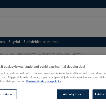
nos
Skyriai
Susisiekite su mumis
dui su stiklu 670x500x77mm TS/SE FT 2736.540 - RITTAL
TS/SE FT 2736.540 - RITTAL
t.lt puslapyje yra naudojami penki pagrindiniai slapukų tipai
pukus, kad svetainė veiktų tinkamai, suasmenintų turinį bei skelbimus, teiktų socialinės me
 srautą. Taip pat dalijamės informacija apie tai, kaip naudojatės mūsų svetaine, su savo sociali
r analizės partneriais.
Elektrobalt privatumo politika
Elektrobalt prekės kodas
nustatymai
Atsisakyti visų
Leisti v
EAN kodas
40281
Gamintojo prekės kodas