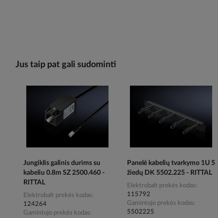
Jus taip pat gali sudominti
Jungiklis galinis durims su
Panelė kabelių tvarkymo 1U 5
kabeliu 0.8m SZ 2500.460 -
žiedų DK 5502.225 - RITTAL
RITTAL
Elektrobalt prekės kodas
115792
Elektrobalt prekės kodas
Gamintojo prekės kodas
124264
5502225
Gamintojo prekės kodas