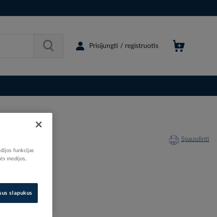
Prisijungti / registruotis
Spausdinti
dijos funkcijas
nės medijos,
211070
isus slapukus
77476448
2736540