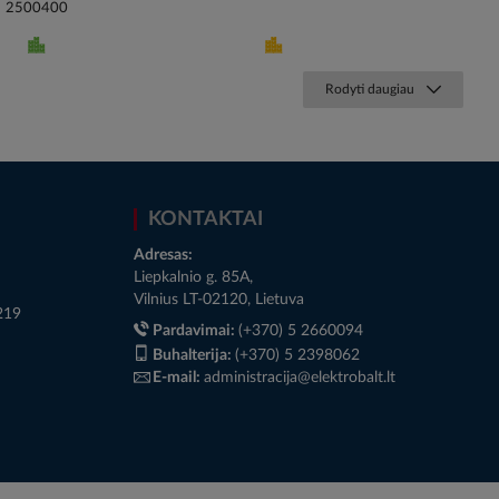
2500400
Rodyti daugiau
KONTAKTAI
Adresas:
Liepkalnio g. 85A,
Vilnius LT-02120, Lietuva
219
Pardavimai:
(+370) 5 2660094
Buhalterija:
(+370) 5 2398062
E-mail:
administracija@elektrobalt.lt