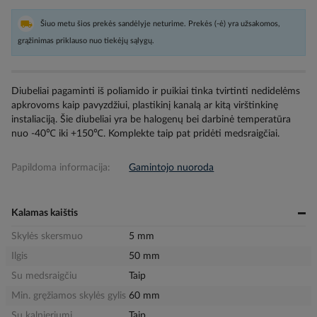
Šiuo metu šios prekės sandėlyje neturime. Prekės (-ė) yra užsakomos,
grąžinimas priklauso nuo tiekėjų sąlygų.
Diubeliai pagaminti iš poliamido ir puikiai tinka tvirtinti nedidelėms
apkrovoms kaip pavyzdžiui, plastikinį kanalą ar kitą virštinkinę
instaliaciją. Šie diubeliai yra be halogenų bei darbinė temperatūra
nuo -40℃ iki +150℃. Komplekte taip pat pridėti medsraigčiai.
Papildoma informacija:
Gamintojo nuoroda
Kalamas kaištis
Skylės skersmuo
5 mm
Ilgis
50 mm
Su medsraigčiu
Taip
Min. gręžiamos skylės gylis
60 mm
Su kalnieriumi
Taip