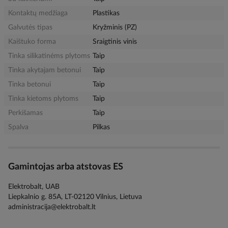
Kontaktų medžiaga
Plastikas
Galvutės tipas
Kryžminis (PZ)
Kaištuko forma
Sraigtinis vinis
Tinka silikatinėms plytoms
Taip
Tinka akytajam betonui
Taip
Tinka betonui
Taip
Tinka kietoms plytoms
Taip
Perkišamas
Taip
Spalva
Pilkas
Gamintojas arba atstovas ES
Elektrobalt, UAB
Liepkalnio g. 85A, LT-02120 Vilnius, Lietuva
administracija@elektrobalt.lt