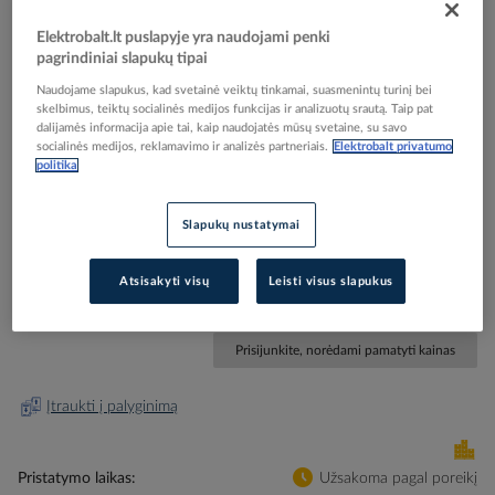
Elektrobalt.lt puslapyje yra naudojami penki
pagrindiniai slapukų tipai
Naudojame slapukus, kad svetainė veiktų tinkamai, suasmenintų turinį bei
Skip
Reali prekė gali skirtis nuo pavaizduotos nuotraukoje
skelbimus, teiktų socialinės medijos funkcijas ir analizuotų srautą. Taip pat
dalijamės informacija apie tai, kaip naudojatės mūsų svetaine, su savo
to
socialinės medijos, reklamavimo ir analizės partneriais.
Elektrobalt privatumo
Diubelis 5x50mm kalamas, kaištis su medsraigčiu
the
politika
beginning
[100] - PROTEC
of
the
Slapukų nustatymai
images
Elektrobalt prekės kodas
208067
gallery
EAN kodas
4016705128648
Atsisakyti visų
Leisti visus slapukus
Gamintojo prekės kodas
05102864
Prisijunkite, norėdami pamatyti kainas
Įtraukti į palyginimą
Pristatymo laikas
Užsakoma pagal poreikį