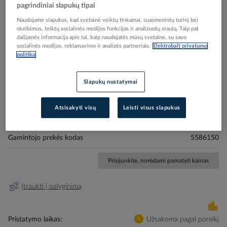
pagrindiniai slapukų tipai
Naudojame slapukus, kad svetainė veiktų tinkamai, suasmenintų turinį bei
skelbimus, teiktų socialinės medijos funkcijas ir analizuotų srautą. Taip pat
dalijamės informacija apie tai, kaip naudojatės mūsų svetaine, su savo
socialinės medijos, reklamavimo ir analizės partneriais.
Elektrobalt privatumo
Skip
Reali prekė gali skirtis nuo pavaizduotos nuotraukoje
politika
to
Dėžutė vienguba MIB-A1 profiliui POL-PB10 -
the
beginning
SCHNEIDER ELECTRIC
Slapukų nustatymai
of
the
Atsisakyti visų
Leisti visus slapukus
images
Elektrobalt prekės kodas
006099
gallery
EAN kodas
7315885586154
Gamintojo prekės kodas
5586150
Prisijunkite, norėdami pamatyti kainas
Įtraukti į palyginimą
Pristatymo laikas
Užsakoma pagal poreikį