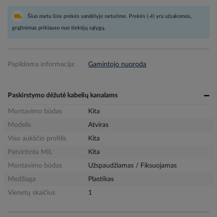
Šiuo metu šios prekės sandėlyje neturime. Prekės (-ė) yra užsakomos,
grąžinimas priklauso nuo tiekėjų sąlygų.
Papildoma informacija:
Gamintojo nuoroda
Paskirstymo dėžutė kabelių kanalams
Montavimo būdas
Kita
Modelis
Atviras
Viso aukščio profilis
Kita
Patvirtinta MIL
Kita
Montavimo būdas
Užspaudžiamas / Fiksuojamas
Medžiaga
Plastikas
Vienetų skaičius
1