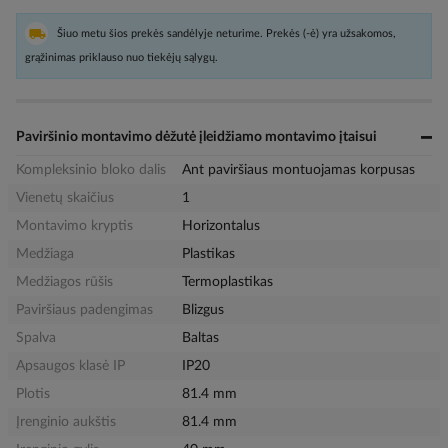
Šiuo metu šios prekės sandėlyje neturime. Prekės (-ė) yra užsakomos,
grąžinimas priklauso nuo tiekėjų sąlygų.
Paviršinio montavimo dėžutė įleidžiamo montavimo įtaisui
Kompleksinio bloko dalis
Ant paviršiaus montuojamas korpusas
Vienetų skaičius
1
Montavimo kryptis
Horizontalus
Medžiaga
Plastikas
Medžiagos rūšis
Termoplastikas
Paviršiaus padengimas
Blizgus
Spalva
Baltas
Apsaugos klasė IP
IP20
Plotis
81.4 mm
Įrenginio aukštis
81.4 mm