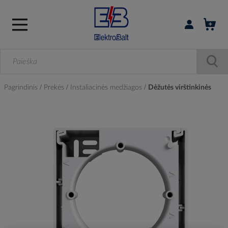
Prisijungti / r
Pagrindinis
Prekės
Instaliacinės medžiagos
Dėžutės virštinkinės
Skip
to
the
end
of
the
images
gallery