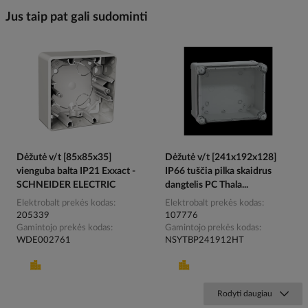
Jus taip pat gali sudominti
Dėžutė v/t [85x85x35]
Dėžutė v/t [241x192x128]
vienguba balta IP21 Exxact -
IP66 tuščia pilka skaidrus
SCHNEIDER ELECTRIC
dangtelis PC Thala...
Elektrobalt prekės kodas
Elektrobalt prekės kodas
205339
107776
Gamintojo prekės kodas
Gamintojo prekės kodas
WDE002761
NSYTBP241912HT
Rodyti daugiau