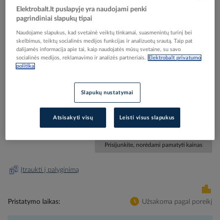
Elektrobalt.lt puslapyje yra naudojami penki
pagrindiniai slapukų tipai
Naudojame slapukus, kad svetainė veiktų tinkamai, suasmenintų turinį bei
skelbimus, teiktų socialinės medijos funkcijas ir analizuotų srautą. Taip pat
Skip
Reali prekė gali skirtis nuo pavaizduotos nuotraukoje
dalijamės informacija apie tai, kaip naudojatės mūsų svetaine, su savo
socialinės medijos, reklamavimo ir analizės partneriais.
Elektrobalt privatumo
to
politika
Dėžutė v/t 160x260x91mm aliumininė IP68 pilka
the
beginning
KLIPPON K61 - WEIDMULLER
of
Slapukų nustatymai
the
images
Elektrobalt prekės kodas
534226
gallery
Atsisakyti visų
Leisti visus slapukus
Gamintojo prekės kodas
0573600000
Prisijunkite, norėdami pamatyti kainas
Įtraukti į palyginimą
Pristatymo laikas
Užsakoma pagal poreikį