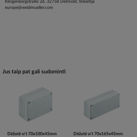
Klingenbergstraße 26, 32758 Detmold, Vokietija
europe@weidmueller.com
Jus taip pat gali sudominti
Dėžutė v/t 70x100x45mm
Dėžutė v/t 70x165x45mm