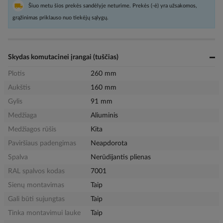
Šiuo metu šios prekės sandėlyje neturime. Prekės (-ė) yra užsakomos,
grąžinimas priklauso nuo tiekėjų sąlygų.
Skydas komutacinei įrangai (tuščias)
Plotis
260 mm
Aukštis
160 mm
Gylis
91 mm
Medžiaga
Aliuminis
Medžiagos rūšis
Kita
Paviršiaus padengimas
Neapdorota
Spalva
Nerūdijantis plienas
RAL spalvos kodas
7001
Sienų montavimas
Taip
Gali būti sujungtas
Taip
Tinka montavimui lauke
Taip