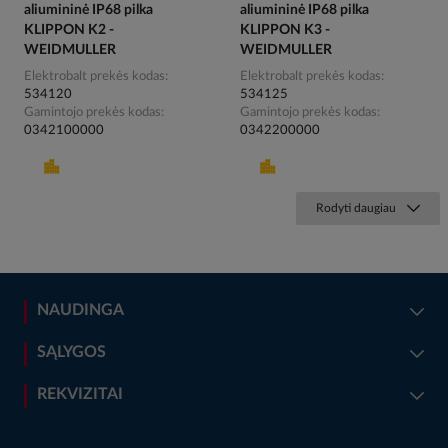
aliumininė IP68 pilka
aliumininė IP68 pilka
KLIPPON K2 -
KLIPPON K3 -
WEIDMULLER
WEIDMULLER
Elektrobalt prekės kodas
Elektrobalt prekės kodas
534120
534125
Gamintojo prekės kodas
Gamintojo prekės kodas
0342100000
0342200000
Rodyti daugiau
NAUDINGA
SĄLYGOS
REKVIZITAI