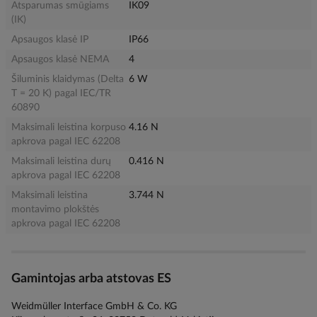
Atsparumas smūgiams
IK09
(IK)
Apsaugos klasė IP
IP66
Apsaugos klasė NEMA
4
Šiluminis klaidymas (Delta
6 W
T = 20 K) pagal IEC/TR
60890
Maksimali leistina korpuso
4.16 N
apkrova pagal IEC 62208
Maksimali leistina durų
0.416 N
apkrova pagal IEC 62208
Maksimali leistina
3.744 N
montavimo plokštės
apkrova pagal IEC 62208
Gamintojas arba atstovas ES
Weidmüller Interface GmbH & Co. KG