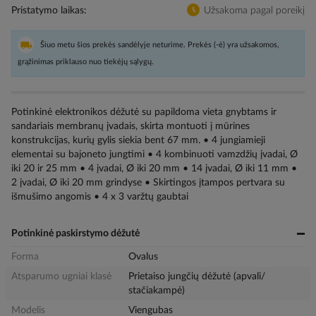
Pristatymo laikas
Užsakoma pagal poreikį
Šiuo metu šios prekės sandėlyje neturime. Prekės (-ė) yra užsakomos,
grąžinimas priklauso nuo tiekėjų sąlygų.
Potinkinė elektronikos dėžutė su papildoma vieta gnybtams ir
sandariais membranų įvadais, skirta montuoti į mūrines
konstrukcijas, kurių gylis siekia bent 67 mm. • 4 jungiamieji
elementai su bajoneto jungtimi • 4 kombinuoti vamzdžių įvadai, Ø
iki 20 ir 25 mm • 4 įvadai, Ø iki 20 mm • 14 įvadai, Ø iki 11 mm •
2 įvadai, Ø iki 20 mm grindyse • Skirtingos įtampos pertvara su
išmušimo angomis • 4 x 3 varžtų gaubtai
Potinkinė paskirstymo dėžutė
Forma
Ovalus
Atsparumo ugniai klasė
Prietaiso jungčių dėžutė (apvali/
stačiakampė)
Modelis
Viengubas