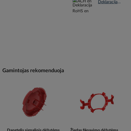
Deklaracija RoHS en.pdf
Gamintojas rekomenduoja
Dangtelis signalinis dėžutėms
Žiedas fiksavimo dėžutėms,