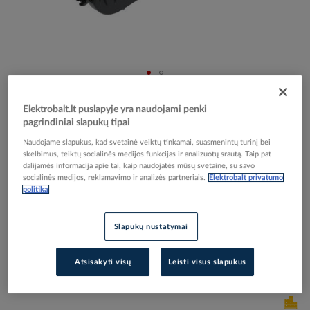
Skip
Reali prekė gali skirtis nuo pavaizduotos nuotraukoje
to
Elektrobalt.lt puslapyje yra naudojami penki
Dėžutė p/t [148x76x67mm] elektronikos D61mm su
the
pagrindiniai slapukų tipai
beginning
membranomis UE 66-L - OBO BETTERMANN
Naudojame slapukus, kad svetainė veiktų tinkamai, suasmenintų turinį bei
of
skelbimus, teiktų socialinės medijos funkcijas ir analizuotų srautą. Taip pat
the
dalijamės informacija apie tai, kaip naudojatės mūsų svetaine, su savo
images
socialinės medijos, reklamavimo ir analizės partneriais.
Elektrobalt privatumo
Elektrobalt prekės kodas
529274
gallery
politika
EAN kodas
4012196856596
Gamintojo prekės kodas
2003727
Slapukų nustatymai
Prisijunkite, norėdami pamatyti kainas
Atsisakyti visų
Leisti visus slapukus
Įtraukti į palyginimą