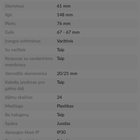
Skersmuo
61 mm
Ilgis
148 mm
Plotis
76 mm
Gylis
67 - 67 mm
Įrangos tvirtinimas
Varžtinis
Su varžtais
Taip
Korpusas su sandarinimo
Taip
membrana
Vamzdžio skersmeniui
20/25 mm
Kabelių įvedimas pro
Taip
galinę dalį
Įėjimų skaičius
24
Medžiaga
Plastikas
Be halogenų
Taip
Spalva
Juodas
Apsaugos klasė IP
IP30