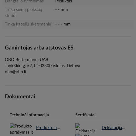
Dangtelio tvirtinimas
Prisuktas
Tinka sienų plokščių
- - mm
storiui
Tinka kabelių skersmeniui
- - - mm
Gamintojas arba atstovas ES
OBO Bettermann, UAB
Jankiškių g. 52, LT-02300 Vilnius, Lietuva
obo@obo.lt
Dokumentai
Techninė informacija
Sertifikatai
Produkto aprašymas lt.pdf
Deklaracija REACH en.pdf