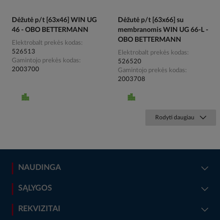
Dėžutė p/t [63x46] WIN UG
Dėžutė p/t [63x66] su
46 - OBO BETTERMANN
membranomis WIN UG 66-L -
OBO BETTERMANN
Elektrobalt prekės kodas
526513
Elektrobalt prekės kodas
Gamintojo prekės kodas
526520
2003700
Gamintojo prekės kodas
2003708
Rodyti daugiau
NAUDINGA
SĄLYGOS
REKVIZITAI