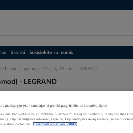
nos
Skyriai
Susisiekite su mumis
tė be dangčio grindims 12 vietų (24mod) - LEGRAND
(24mod) - LEGRAND
t.lt puslapyje yra naudojami penki pagrindiniai slapukų tipai
pukus, kad svetainė veiktų tinkamai, suasmenintų turinį bei skelbimus, teiktų socialinės me
Elektrobalt prekės kodas
 srautą. Taip pat dalijamės informacija apie tai, kaip naudojatės mūsų svetaine, su savo sociali
r analizės partneriais.
Elektrobalt privatumo politika
EAN kodas
34149
Gamintojo prekės kodas