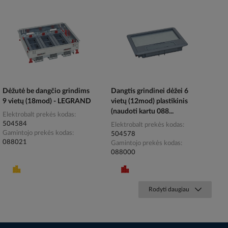
Dėžutė be dangčio grindims
Dangtis grindinei dėžei 6
9 vietų (18mod) - LEGRAND
vietų (12mod) plastikinis
(naudoti kartu 088...
Elektrobalt prekės kodas
504584
Elektrobalt prekės kodas
Gamintojo prekės kodas
504578
088021
Gamintojo prekės kodas
088000
Rodyti daugiau