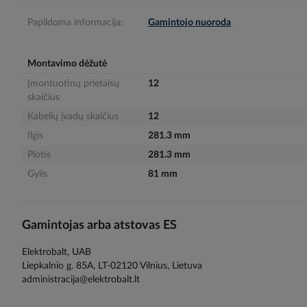
gallery
Papildoma informacija:
Gamintojo nuoroda
Montavimo dėžutė
Įmontuotinų prietaisų
12
skaičius
Kabelių įvadų skaičius
12
Ilgis
281.3 mm
Plotis
281.3 mm
Gylis
81 mm
Gamintojas arba atstovas ES
Elektrobalt, UAB
Liepkalnio g. 85A, LT-02120 Vilnius, Lietuva
administracija@elektrobalt.lt