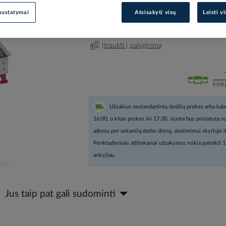
nustatymai
Atsisakyti visų
Leisti v
Prisijunkite, norėdami pamatyt
Įtraukti į palyginimą
kiek
Užsakius nestandartinių dydžių prekes arba kabe
16:00, o kitas prekes iki 17:30, siunta bus pristatyta 
adresu per sekančią darbo dieną, atsiėmimui skyriuje i
Penktadieniais atitinkamai užsakymus reikia pateikti 1
anksčiau.
oje
Jus taip pat gali sudominti