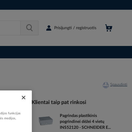
Prisijungti / registruotis
Spausdinti
Klientai taip pat rinkosi
dijos funkcijas
Pagrindas plastikinis
504585
nės medijos,
pogrindinei dėžei 4 vietų
70755131
INS52120 - SCHNEIDER E...
088022