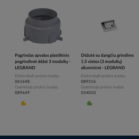
Pagrindas apvalus plastikinis
Dėžutė su dangčiu grindims
pogrindinei dėžei 3 modulių -
1.5 vietos (3 modulių)
LEGRAND
aliumininė - LEGRAND
Elektrobalt prekės kodas
Elektrobalt prekės kodas
061648
089516
Gamintojo prekės kodas
Gamintojo prekės kodas
089649
054010