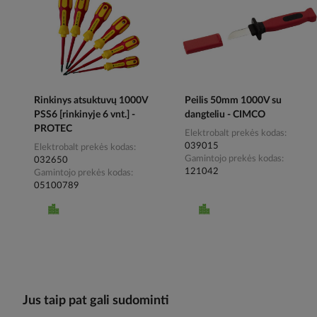
Rinkinys atsuktuvų 1000V
Peilis 50mm 1000V su
PSS6 [rinkinyje 6 vnt.] -
dangteliu - CIMCO
PROTEC
Elektrobalt prekės kodas
039015
Elektrobalt prekės kodas
Gamintojo prekės kodas
032650
121042
Gamintojo prekės kodas
05100789
Jus taip pat gali sudominti