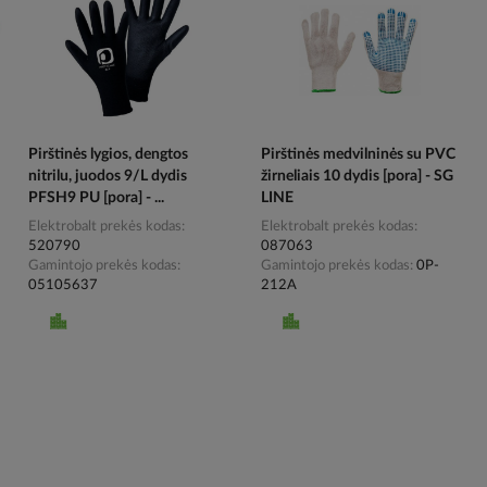
Pirštinės lygios, dengtos
Pirštinės medvilninės su PVC
nitrilu, juodos 9/L dydis
žirneliais 10 dydis [pora] - SG
PFSH9 PU [pora] - ...
LINE
Elektrobalt prekės kodas
Elektrobalt prekės kodas
520790
087063
Gamintojo prekės kodas
Gamintojo prekės kodas
0P-
05105637
212A