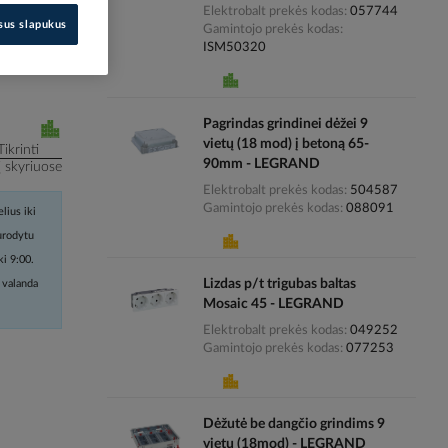
Elektrobalt prekės kodas
057744
isus slapukus
Gamintojo prekės kodas
i kainas
ISM50320
Pagrindas grindinei dėžei 9
vietų (18 mod) į betoną 65-
Tikrinti
90mm - LEGRAND
į skyriuose
Elektrobalt prekės kodas
504587
Gamintojo prekės kodas
088091
lius iki
nurodytu
ki 9:00.
Lizdas p/t trigubas baltas
 valanda
Mosaic 45 - LEGRAND
Elektrobalt prekės kodas
049252
Gamintojo prekės kodas
077253
Dėžutė be dangčio grindims 9
vietų (18mod) - LEGRAND