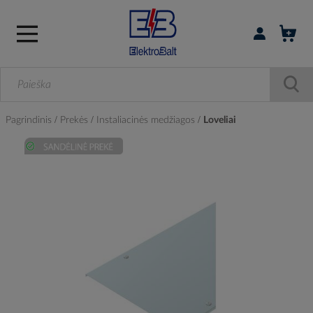
Prisijungti / r
Pagrindinis
Prekės
Instaliacinės medžiagos
Loveliai
Skip
to
the
end
of
the
images
gallery