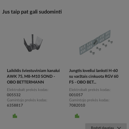
Jus taip pat gali sudominti
Laikiklis šviestuviniam kanalui
Jungtis loveliui lanksti H-60
AWK 75, M8-M10 SOND -
su varžtais cinkuota RGV 60
OBO BETTERMANN
FS - OBO BET...
Elektrobalt prekės kodas
Elektrobalt prekės kodas
005532
001057
Gamintojo prekės kodas
Gamintojo prekės kodas
6358817
7082010
Rodyti daugiau