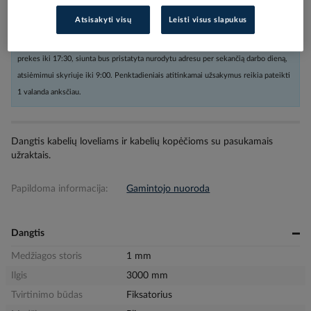
Atsisakyti visų
Leisti visus slapukus
Užsakius nestandartinių dydžių prekes arba kabelius iki 16:00, o kitas
prekes iki 17:30, siunta bus pristatyta nurodytu adresu per sekančią darbo dieną,
atsiėmimui skyriuje iki 9:00. Penktadieniais atitinkamai užsakymus reikia pateikti
1 valanda anksčiau.
Dangtis kabelių loveliams ir kabelių kopėčioms su pasukamais
užraktais.
Papildoma informacija:
Gamintojo nuoroda
Dangtis
Medžiagos storis
1 mm
Ilgis
3000 mm
Tvirtinimo būdas
Fiksatorius