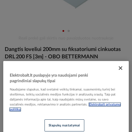
Skip
Reali prekė gali skirtis nuo pavaizduotos nuotraukoje
to
Dangtis loveliui 200mm su fiksatoriumi cinkuotas
the
beginning
DRL 200 FS [3m] - OBO BETTERMANN
of
the
images
Elektrobalt.lt puslapyje yra naudojami penki
Elektrobalt prekės kodas
005546
gallery
pagrindiniai slapukų tipai
EAN kodas
4012196058150
Gamintojo prekės kodas
6052207
Naudojame slapukus, kad svetainė veiktų tinkamai, suasmenintų turinį bei
skelbimus, teiktų socialinės medijos funkcijas ir analizuotų srautą. Taip pat
dalijamės informacija apie tai, kaip naudojatės mūsų svetaine, su savo
Prisijunkite, norėdami pamatyti kainas
socialinės medijos, reklamavimo ir analizės partneriais.
Elektrobalt privatumo
politika
Įtraukti į palyginimą
Slapukų nustatymai