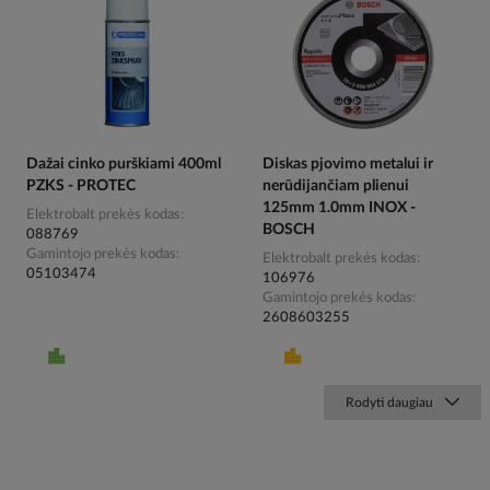
Dažai cinko purškiami 400ml
Diskas pjovimo metalui ir
PZKS - PROTEC
nerūdijančiam plienui
125mm 1.0mm INOX -
Elektrobalt prekės kodas
BOSCH
088769
Gamintojo prekės kodas
Elektrobalt prekės kodas
05103474
106976
Gamintojo prekės kodas
2608603255
Rodyti daugiau