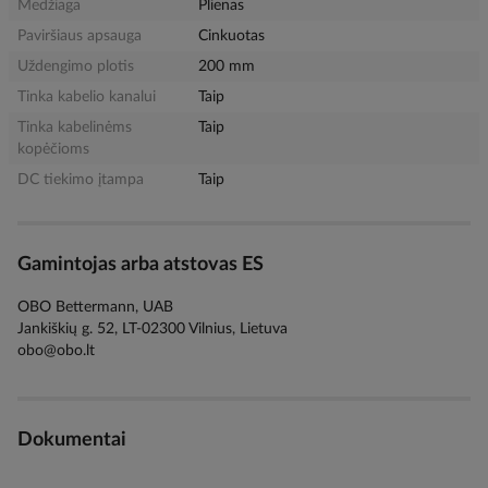
Medžiaga
Plienas
Paviršiaus apsauga
Cinkuotas
Uždengimo plotis
200 mm
Tinka kabelio kanalui
Taip
Tinka kabelinėms
Taip
kopėčioms
DC tiekimo įtampa
Taip
Gamintojas arba atstovas ES
OBO Bettermann, UAB
Jankiškių g. 52, LT-02300 Vilnius, Lietuva
obo@obo.lt
Dokumentai