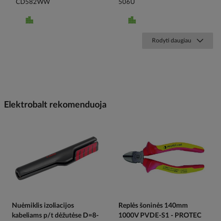
CD582WW
506U
Rodyti daugiau
Elektrobalt rekomenduoja
Nuėmiklis izoliacijos
Replės šoninės 140mm
kabeliams p/t dėžutėse D=8-
1000V PVDE-S1 - PROTEC