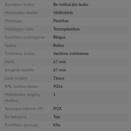
Žymėjimo laukas
Be indikacijos lauko
Montavimo būdas
Virštinkinis
Medžiaga
Plastikas
Medžiagos rūšis
Termoplastikas
Paviršiaus padengimas
Blizgus
Spalva
Baltas
Tvirtinimo būdas
Varžtinis tvirtinimas
Plotis
67 mm
Įrenginio aukštis
67 mm
Lizdo kryptis
Tiesus
RAL spalvos kodas
9016
Maksimalus jungčių
1
skaičius
Apsaugos laipsnis (IP)
IP2X
Be halogenų
Taip
Paviršiaus apsauga
Kita