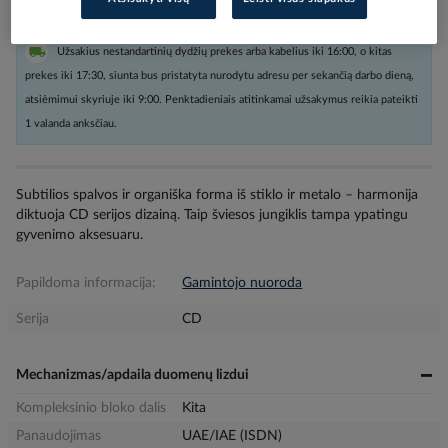
Užsakius nestandartinių dydžių prekes arba kabelius iki 16:00, o kitas
prekes iki 17:30, siunta bus pristatyta nurodytu adresu per sekančią darbo dieną,
atsiėmimui skyriuje iki 9:00. Penktadieniais atitinkamai užsakymus reikia pateikti
1 valanda anksčiau.
Subtilios spalvos ir organiška forma iš stiklo ir metalo – harmonija
diktuoja CD serijos dizainą. Taip šviesos jungiklis tampa ypatingu
gyvenimo aksesuaru.
Papildoma informacija:
Gamintojo nuoroda
Serija
CD
Mechanizmas/apdaila duomenų lizdui
Kompleksinio bloko dalis
Kita
Panaudojimas
UAE/IAE (ISDN)