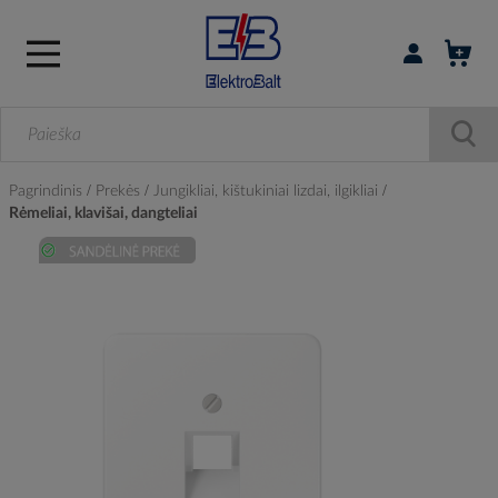
Prisijungti / r
Pagrindinis
Prekės
Jungikliai, kištukiniai lizdai, ilgikliai
Rėmeliai, klavišai, dangteliai
Skip
to
the
end
of
the
images
gallery