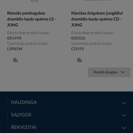
Rėmelis penkiagubas
Klavišas dvigubam jungikliui
dramblio kaulo spalvos LS -
dramblio kaulo spalvos CD -
JUNG
JUNG
Elektrobalt prekės kodas
Elektrobalt prekės kodas
001498
000326
Gamintojo prekės kodas
Gamintojo prekės kodas
LS985W
CD595
Rodyti daugiau
NAUDINGA
SĄLYGOS
REKVIZITAI