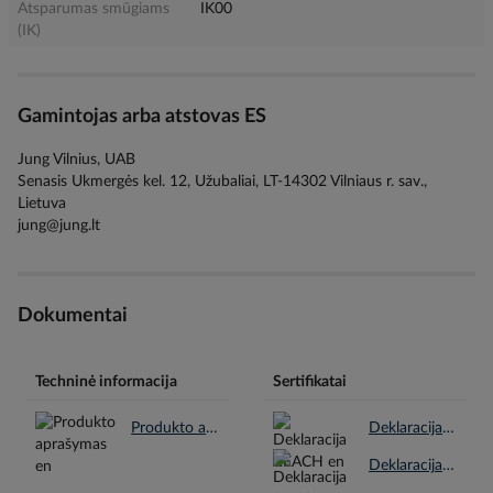
Atsparumas smūgiams
IK00
(IK)
Gamintojas arba atstovas ES
Jung Vilnius, UAB
Senasis Ukmergės kel. 12, Užubaliai, LT-14302 Vilniaus r. sav.,
Lietuva
jung@jung.lt
Dokumentai
Techninė informacija
Sertifikatai
Produkto aprašymas en.pdf
Deklaracija REACH en.pdf
Deklaracija RoHS en.pdf