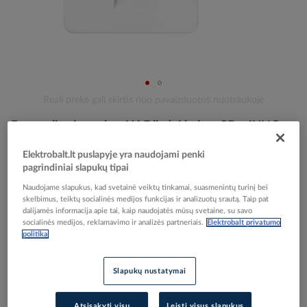
Skip
Reali prekė gali skirtis nuo pavaizduotos nuotraukoje
to
Dangtelis viengubas UAE lizdui baltas CD - JUNG
the
beginning
of
Elektrobalt.lt puslapyje yra naudojami penki
pagrindiniai slapukų tipai
the
Elektrobalt prekės kodas
000803
images
EAN kodas
4011377681309
Naudojame slapukus, kad svetainė veiktų tinkamai, suasmenintų turinį bei
gallery
skelbimus, teiktų socialinės medijos funkcijas ir analizuotų srautą. Taip pat
Gamintojo prekės kodas
CD569-1UAWW
dalijamės informacija apie tai, kaip naudojatės mūsų svetaine, su savo
socialinės medijos, reklamavimo ir analizės partneriais.
Elektrobalt privatumo
Prisijunkite, norėdami pamatyti kainas
politika
Įtraukti į palyginimą
Slapukų nustatymai
Atsisakyti visų
Leisti visus slapukus