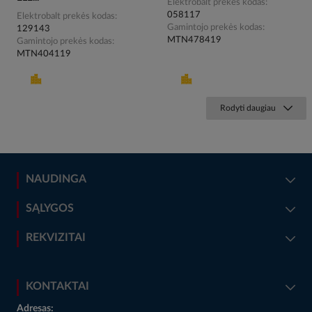
Elektrobalt prekės kodas
058117
Elektrobalt prekės kodas
Gamintojo prekės kodas
129143
MTN478419
Gamintojo prekės kodas
MTN404119
Rodyti daugiau
NAUDINGA
SĄLYGOS
REKVIZITAI
KONTAKTAI
Adresas: