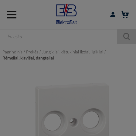
Prisijungti / r
Pagrindinis
Prekės
Jungikliai, kištukiniai lizdai, ilgikliai
Rėmeliai, klavišai, dangteliai
Skip
to
the
end
of
the
images
gallery