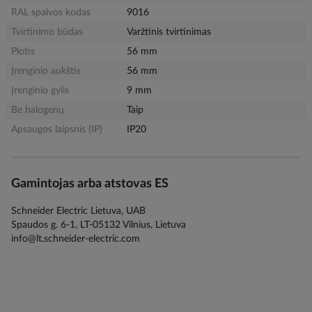
RAL spalvos kodas
9016
Tvirtinimo būdas
Varžtinis tvirtinimas
Plotis
56 mm
Įrenginio aukštis
56 mm
Įrenginio gylis
9 mm
Be halogenų
Taip
Apsaugos laipsnis (IP)
IP20
Gamintojas arba atstovas ES
Schneider Electric Lietuva, UAB
Spaudos g. 6-1, LT-05132 Vilnius, Lietuva
info@lt.schneider-electric.com