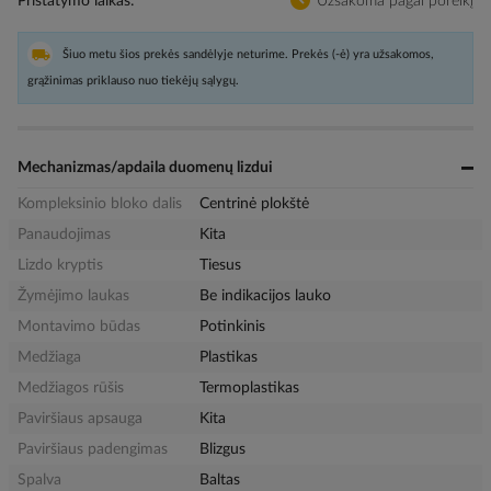
Pristatymo laikas
Užsakoma pagal poreikį
Šiuo metu šios prekės sandėlyje neturime. Prekės (-ė) yra užsakomos,
grąžinimas priklauso nuo tiekėjų sąlygų.
Mechanizmas/apdaila duomenų lizdui
Kompleksinio bloko dalis
Centrinė plokštė
Panaudojimas
Kita
Lizdo kryptis
Tiesus
Žymėjimo laukas
Be indikacijos lauko
Montavimo būdas
Potinkinis
Medžiaga
Plastikas
Medžiagos rūšis
Termoplastikas
Paviršiaus apsauga
Kita
Paviršiaus padengimas
Blizgus
Spalva
Baltas