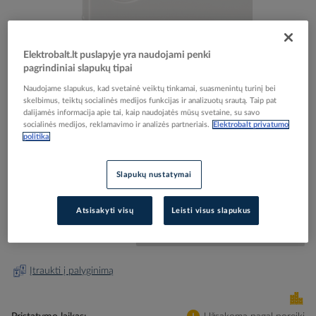
Elektrobalt.lt puslapyje yra naudojami penki
pagrindiniai slapukų tipai
Skip
Reali prekė gali skirtis nuo pavaizduotos nuotraukoje
Naudojame slapukus, kad svetainė veiktų tinkamai, suasmenintų turinį bei
to
skelbimus, teiktų socialinės medijos funkcijas ir analizuotų srautą. Taip pat
Dangtelis TV/SAT lizdui antibakterinis baltas
the
dalijamės informacija apie tai, kaip naudojatės mūsų svetaine, su savo
beginning
RAL9016 System M - SCHNEIDER ELECTRIC
socialinės medijos, reklamavimo ir analizės partneriais.
Elektrobalt privatumo
politika
of
the
images
Elektrobalt prekės kodas
205332
Slapukų nustatymai
gallery
EAN kodas
3606480309458
Gamintojo prekės kodas
MEG4122-0325
Atsisakyti visų
Leisti visus slapukus
Prisijunkite, norėdami pamatyti kainas
Įtraukti į palyginimą