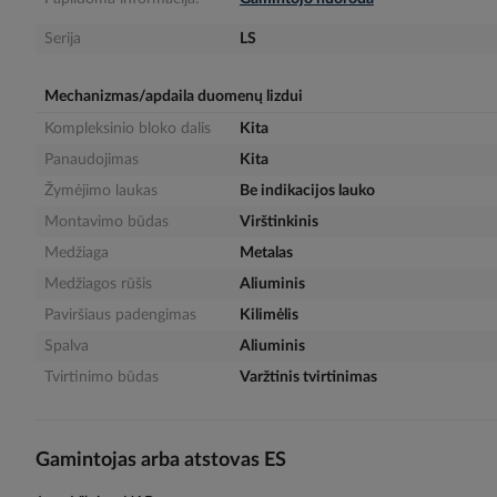
gallery
Serija
LS
Mechanizmas/apdaila duomenų lizdui
Kompleksinio bloko dalis
Kita
Panaudojimas
Kita
Žymėjimo laukas
Be indikacijos lauko
Montavimo būdas
Virštinkinis
Medžiaga
Metalas
Medžiagos rūšis
Aliuminis
Paviršiaus padengimas
Kilimėlis
Spalva
Aliuminis
Tvirtinimo būdas
Varžtinis tvirtinimas
Gamintojas arba atstovas ES