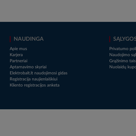
NAUDINGA
SĄLYGO
Apie mus
Privatumo poli
Karjera
Naudojimo sąl
Partneriai
Grąžinimo tais
Aptarnavimo skyriai
Nuolaidų kup
Elektrobalt.lt naudojimosi gidas
Registracija naujienlaiškiui
Kliento registracijos anketa