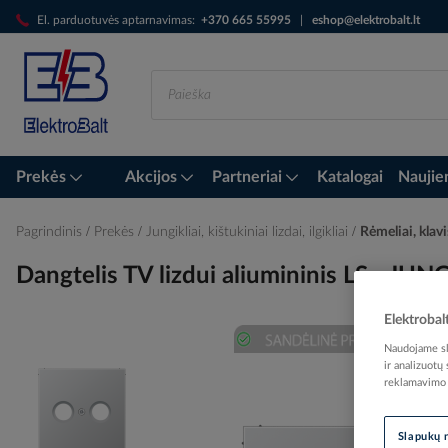
Skip
El. parduotuvės aptarnavimas:
+370 665 55995
|
eshop@elektrobalt.lt
to
Content
Prekės
Akcijos
Partneriai
Katalogai
Naujie
Pagrindinis
Prekės
Jungikliai, kištukiniai lizdai, ilgikliai
Rėmeliai, klavi
Dangtelis TV lizdui aliumininis LS - JUN
Elektrobal
Naudojame sla
Skip
ir analizuotų
to
reklamavimo i
the
end
Slapukų 
of