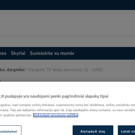
nos
Skyriai
Susisiekite su mumis
šai, dangteliai
Dangtelis TV lizdui aliumininis LS - JUNG
G
t.lt puslapyje yra naudojami penki pagrindiniai slapukų tipai
pukus, kad svetainė veiktų tinkamai, suasmenintų turinį bei skelbimus, teiktų socialinės me
 srautą. Taip pat dalijamės informacija apie tai, kaip naudojatės mūsų svetaine, su savo sociali
r analizės partneriais.
Elektrobalt privatumo politika
Elektrobalt prekės kodas
EAN kodas
40113
nustatymai
Atsisakyti visų
Leisti v
Gamintojo prekės kodas