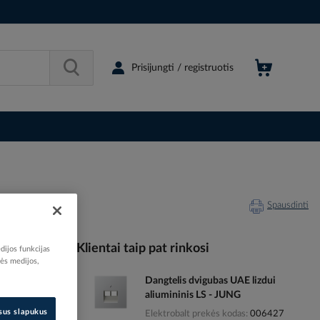
Prisijungti / registruotis
Spausdinti
Klientai taip pat rinkosi
dijos funkcijas
nės medijos,
Dangtelis dvigubas UAE lizdui
006423
aliumininis LS - JUNG
77188655
isus slapukus
Elektrobalt prekės kodas
006427
AL2990TV