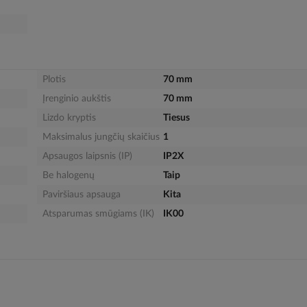
Plotis
70 mm
Įrenginio aukštis
70 mm
Lizdo kryptis
Tiesus
Maksimalus jungčių skaičius
1
Apsaugos laipsnis (IP)
IP2X
Be halogenų
Taip
Paviršiaus apsauga
Kita
Atsparumas smūgiams (IK)
IK00