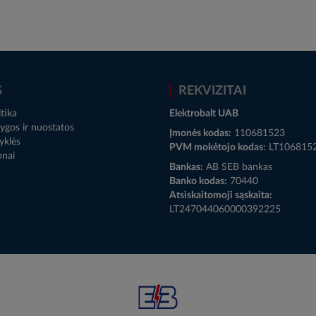
S
REKVIZITAI
tika
Elektrobalt UAB
ygos ir nuostatos
Įmonės kodas:
110681523
yklės
PVM mokėtojo kodas:
LT106815
onai
Bankas:
AB SEB bankas
Banko kodas:
70440
Atsiskaitomoji sąskaita:
LT247044060000392225