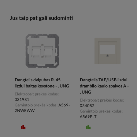
Jus taip pat gali sudominti
Dangtelis dvigubas RJ45
Dangtelis TAE/USB lizdui
lizdui baltas keystone - JUNG
dramblio kaulo spalvos A -
JUNG
Elektrobalt prekės kodas
031981
Elektrobalt prekės kodas
Gamintojo prekės kodas
A569-
034082
2NWEWW
Gamintojo prekės kodas
A569PLT