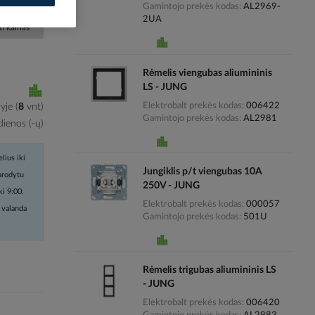
Gamintojo prekės kodas
AL2969-
2UA
i kainas
Rėmelis viengubas aliumininis
LS - JUNG
Elektrobalt prekės kodas
006422
lyje
(
8
vnt
)
Gamintojo prekės kodas
AL2981
ienos (-ų)
lius iki
Jungiklis p/t viengubas 10A
nurodytu
250V - JUNG
ki 9:00.
Elektrobalt prekės kodas
000057
 valanda
Gamintojo prekės kodas
501U
Rėmelis trigubas aliumininis LS
- JUNG
Elektrobalt prekės kodas
006420