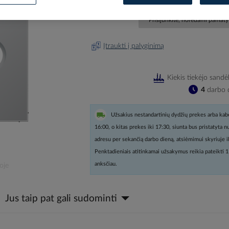
Prisijunkite, norėdami pamatyt
Įtraukti į palyginimą
Kiekis tiekėjo sandė
4
darbo d
Užsakius nestandartinių dydžių prekes arba kabe
16:00, o kitas prekes iki 17:30, siunta bus pristatyta 
adresu per sekančią darbo dieną, atsiėmimui skyriuje i
Penktadieniais atitinkamai užsakymus reikia pateikti 1
anksčiau.
oje
Jus taip pat gali sudominti