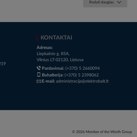
Rodyti daugiau
KONTAKTAI
Adresas:
Liepkalnio g. 85A,
Vilnius LT-02120, Lietuva
219
Pardavimai:
(+370) 5 2660094
Buhalterija:
(+370) 5 2398062
E-mail:
administracija@elektrobalt.lt
© 2026 Member of the Würth Group