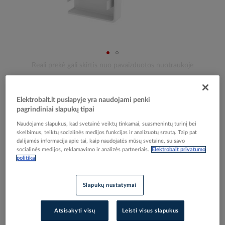
Skip
Reali prekė gali skirtis nuo pavaizduotos nuotraukoje
to
Dangtelis galinis 53x100 Rapid 45-2 be halogenų
the
beginning
baltas RAL9010 GK-E53100RW - OBO
Elektrobalt.lt puslapyje yra naudojami penki
of
BETTERMANN
pagrindiniai slapukų tipai
the
Naudojame slapukus, kad svetainė veiktų tinkamai, suasmenintų turinį bei
images
skelbimus, teiktų socialinės medijos funkcijas ir analizuotų srautą. Taip pat
gallery
dalijamės informacija apie tai, kaip naudojatės mūsų svetaine, su savo
Elektrobalt prekės kodas
112150
socialinės medijos, reklamavimo ir analizės partneriais.
Elektrobalt privatumo
EAN kodas
4012196419357
politika
Gamintojo prekės kodas
6113110
Slapukų nustatymai
Prisijunkite, norėdami pamatyti kainas
Atsisakyti visų
Leisti visus slapukus
Įtraukti į palyginimą