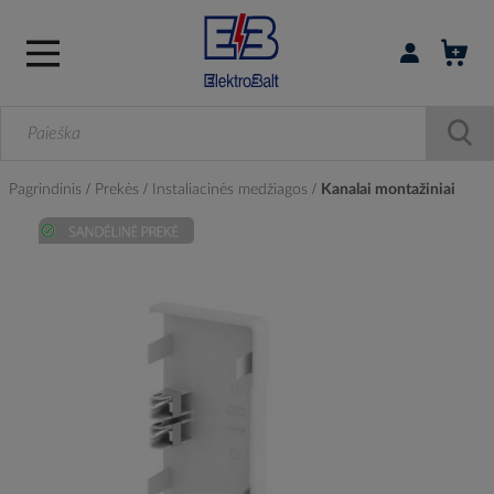
Prisijungti / r
Pagrindinis
Prekės
Instaliacinės medžiagos
Kanalai montažiniai
Skip
to
the
end
of
the
images
gallery