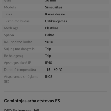
Gylis
56 mm
Modelis
Simetriškas
Tinka
Kairė/ dešinė
Tvirtinimo būdas
Užfiksuojamas
Medžiaga
Plastikas
Spalva
Baltas
RAL spalvos kodas
9010
Sujungimo dangtelis
Taip
Be halogenų
Taip
Apsaugos klasė IP
IP40
Darbinė temperatūra
-15 - 60 °C
Atsparumas smūgiams
IK08
(IK)
Gamintojas arba atstovas ES
OBO Bettermann, UAB