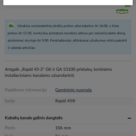
Užsakius nestandartinių dydžių prekes arba kabelius iki 16:00, o kitas
prekes iki 17:30, siunta bus pristatyta nurodytu adresu per sekančią darbo dieną,
atsiėmimui skyriuje iki 9:00. Penktadieniais atitinkamai užsakymus reikia pateikti
1 valanda anksčiau.
Antgalis „Rapid 45-2“ GK ir GA 53100 prietaisų šoniniams
instaliaciniams kanalams užsandarinti.
Papildoma informacija:
Gamintojo nuoroda
Serija
Rapid 45®
Kabelių kanalo galinis dangtelis
Plotis
106 mm