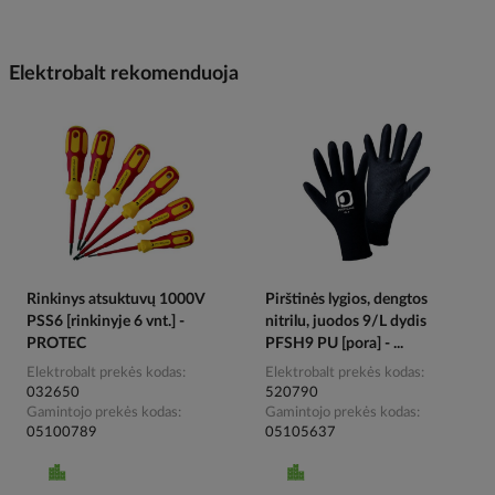
Elektrobalt rekomenduoja
Rinkinys atsuktuvų 1000V
Pirštinės lygios, dengtos
PSS6 [rinkinyje 6 vnt.] -
nitrilu, juodos 9/L dydis
PROTEC
PFSH9 PU [pora] - ...
Elektrobalt prekės kodas
Elektrobalt prekės kodas
032650
520790
Gamintojo prekės kodas
Gamintojo prekės kodas
05100789
05105637