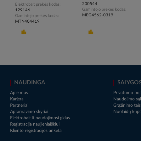
200544
Elektrobalt prekės kodas
Gamintojo prekės kodas
129146
MEG4562-0319
Gamintojo prekės kodas
MTN404419
NAUDINGA
SĄLYGO
Apie mus
Privatumo poli
Karjera
Naudojimo sąl
Partneriai
Grąžinimo tais
Aptarnavimo skyriai
Nuolaidų kup
Elektrobalt.lt naudojimosi gidas
Registracija naujienlaiškiui
Kliento registracijos anketa