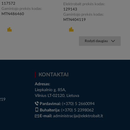
117572
Elektrobalt prekės kodas
Gamintojo prekės kodas
129143
MTN486460
Gamintojo prekės kodas
MTN404119
Rodyti daugiau
KONTAKTAI
Adresas:
Liepkalnio g. 85A,
Vilnius LT-02120, Lietuva
219
Pardavimai:
(+370) 5 2660094
Buhalterija:
(+370) 5 2398062
E-mail:
administracija@elektrobalt.lt