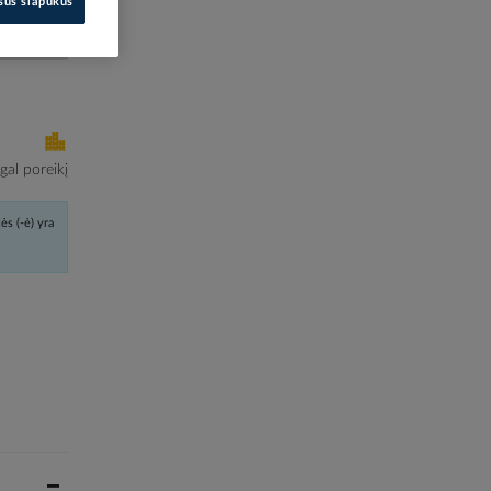
isus slapukus
i kainas
al poreikį
ės (-ė) yra