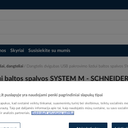
nos
Skyriai
Susisiekite su mumis
šai, dangteliai
Dangtelis dvigubas USB pakrovimo lizdui baltos spalv
dui baltos spalvos SYSTEM M - SCHNEIDE
t.lt puslapyje yra naudojami penki pagrindiniai slapukų tipai
pukus, kad svetainė veiktų tinkamai, suasmenintų turinį bei skelbimus, teiktų socialinės me
 srautą. Taip pat dalijamės informacija apie tai, kaip naudojatės mūsų svetaine, su savo sociali
r analizės partneriais.
Elektrobalt privatumo politika
Elektrobalt prekės kodas
EAN kodas
36064
Gamintojo prekės kodas
MTN4