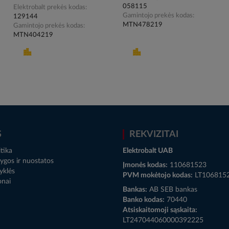
058115
Elektrobalt prekės kodas
Gamintojo prekės kodas
129144
MTN478219
Gamintojo prekės kodas
MTN404219
S
REKVIZITAI
tika
Elektrobalt UAB
ygos ir nuostatos
Įmonės kodas:
110681523
yklės
PVM mokėtojo kodas:
LT106815
onai
Bankas:
AB SEB bankas
Banko kodas:
70440
Atsiskaitomoji sąskaita:
LT247044060000392225