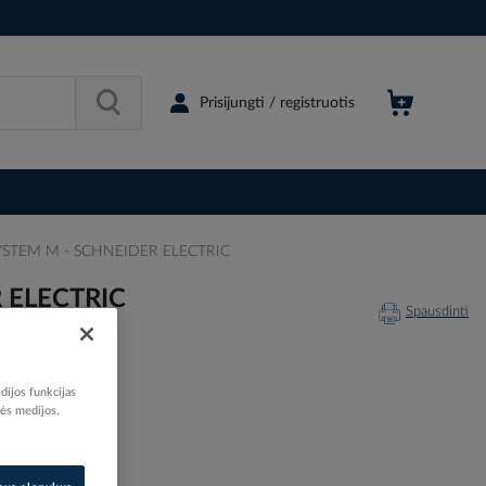
Prisijungti / registruotis
os SYSTEM M - SCHNEIDER ELECTRIC
R ELECTRIC
Spausdinti
dijos funkcijas
nės medijos,
520593
80996320
367-0325