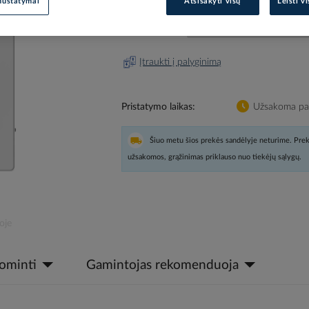
nustatymai
Atsisakyti visų
Leisti v
Prisijunkite, norėdami pamatyt
Įtraukti į palyginimą
Pristatymo laikas
Užsakoma pag
Šiuo metu šios prekės sandėlyje neturime. Prek
užsakomos, grąžinimas priklauso nuo tiekėjų sąlygų.
oje
dominti
Gamintojas rekomenduoja