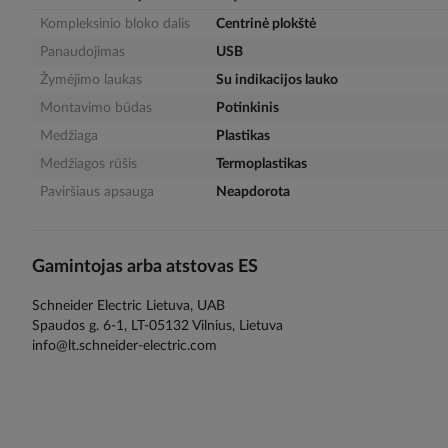
gallery
Kompleksinio bloko dalis
Centrinė plokštė
Panaudojimas
USB
Žymėjimo laukas
Su indikacijos lauko
Montavimo būdas
Potinkinis
Medžiaga
Plastikas
Medžiagos rūšis
Termoplastikas
Paviršiaus apsauga
Neapdorota
Gamintojas arba atstovas ES
Schneider Electric Lietuva, UAB
Spaudos g. 6-1, LT-05132 Vilnius, Lietuva
info@lt.schneider-electric.com