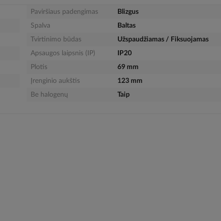
Paviršiaus padengimas
Blizgus
Spalva
Baltas
Tvirtinimo būdas
Užspaudžiamas / Fiksuojamas
Apsaugos laipsnis (IP)
IP20
Plotis
69 mm
Įrenginio aukštis
123 mm
Be halogenų
Taip