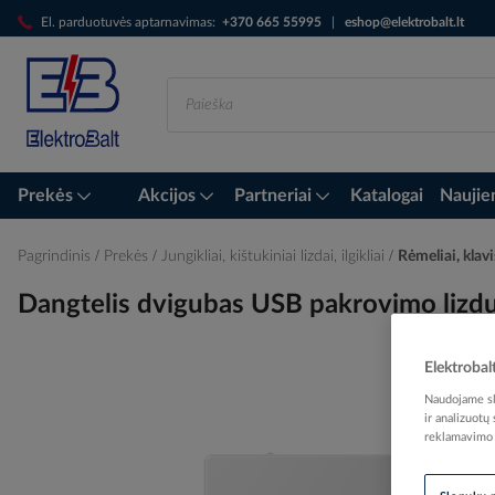
Skip
El. parduotuvės aptarnavimas:
+370 665 55995
|
eshop@elektrobalt.lt
to
Content
Prekės
Akcijos
Partneriai
Katalogai
Naujie
Pagrindinis
Prekės
Jungikliai, kištukiniai lizdai, ilgikliai
Rėmeliai, klavi
Dangtelis dvigubas USB pakrovimo liz
Elektrobal
Naudojame sla
Skip
ir analizuotų
to
reklamavimo i
the
end
of