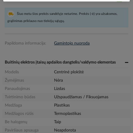
Šiuo metu šios prekės sandėlyje neturime. Prekės (-ė) yra užsakomos,
grąžinimas priklauso nuo tiekėjų sąlygų.
Papildoma informacija:
Gamintojo nuoroda
Buitinių elektros įtaisų apdailos dangtelis/valdymo elementas
Modelis
Centrinė plokštė
Žymėjimas
Nėra
Panaudojimas
Lizdas
Tvirtinimo būdas
Užspaudžiamas / Fiksuojamas
Medžiaga
Plastikas
Medžiagos rūšis
Termoplastikas
Be halogenų
Taip
Paviršiaus apsauga
Neapdorota