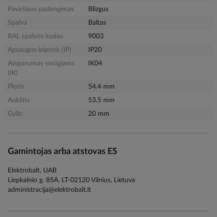
Paviršiaus padengimas
Blizgus
Spalva
Baltas
RAL spalvos kodas
9003
Apsaugos laipsnis (IP)
IP20
Atsparumas smūgiams
IK04
(IK)
Plotis
54.4 mm
Aukštis
53.5 mm
Gylis
20 mm
Gamintojas arba atstovas ES
Elektrobalt, UAB
Liepkalnio g. 85A, LT-02120 Vilnius, Lietuva
administracija@elektrobalt.lt