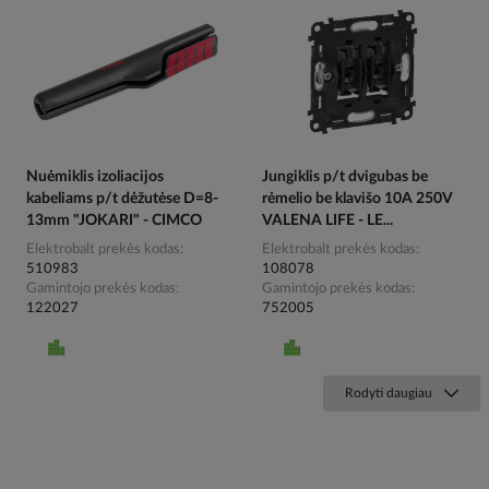
Nuėmiklis izoliacijos
Jungiklis p/t dvigubas be
kabeliams p/t dėžutėse D=8-
rėmelio be klavišo 10A 250V
13mm "JOKARI" - CIMCO
VALENA LIFE - LE...
Elektrobalt prekės kodas
Elektrobalt prekės kodas
510983
108078
Gamintojo prekės kodas
Gamintojo prekės kodas
122027
752005
Rodyti daugiau