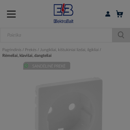
Prisijungti / r
Pagrindinis
Prekės
Jungikliai, kištukiniai lizdai, ilgikliai
Rėmeliai, klavišai, dangteliai
Skip
to
the
end
of
the
images
gallery