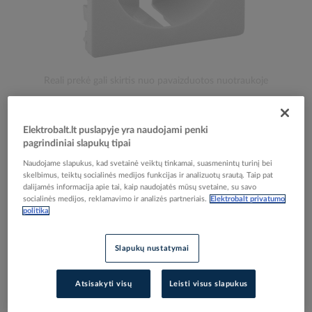
Skip
Reali prekė gali skirtis nuo pavaizduotos nuotraukoje
to
Dangtelis baltas lizdui VALENA LIFE - LEGRAND
the
beginning
Elektrobalt.lt puslapyje yra naudojami penki
of
pagrindiniai slapukų tipai
the
Elektrobalt prekės kodas
108072
images
Naudojame slapukus, kad svetainė veiktų tinkamai, suasmenintų turinį bei
EAN kodas
3414970457707
skelbimus, teiktų socialinės medijos funkcijas ir analizuotų srautą. Taip pat
gallery
Gamintojo prekės kodas
755200
dalijamės informacija apie tai, kaip naudojatės mūsų svetaine, su savo
socialinės medijos, reklamavimo ir analizės partneriais.
Elektrobalt privatumo
politika
Prisijunkite, norėdami pamatyti kainas
Slapukų nustatymai
Įtraukti į palyginimą
Atsisakyti visų
Leisti visus slapukus
Pristatymo laikas
Užsakoma pagal poreikį