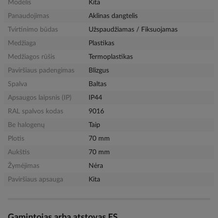
Modelis
Kita
Panaudojimas
Aklinas dangtelis
Tvirtinimo būdas
Užspaudžiamas / Fiksuojamas
Medžiaga
Plastikas
Medžiagos rūšis
Termoplastikas
Paviršiaus padengimas
Blizgus
Spalva
Baltas
Apsaugos laipsnis (IP)
IP44
RAL spalvos kodas
9016
Be halogenų
Taip
Plotis
70 mm
Aukštis
70 mm
Žymėjimas
Nėra
Paviršiaus apsauga
Kita
Gamintojas arba atstovas ES