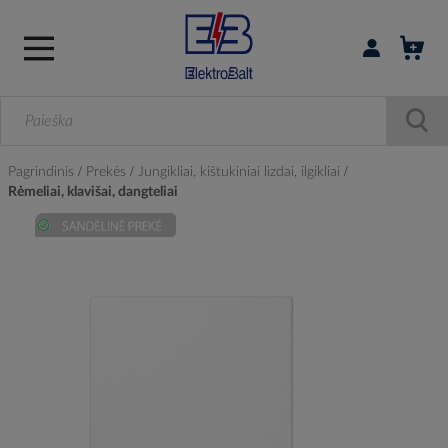
Prisijungti / r
Pagrindinis
Prekės
Jungikliai, kištukiniai lizdai, ilgikliai
Rėmeliai, klavišai, dangteliai
Skip
to
the
end
of
the
images
gallery