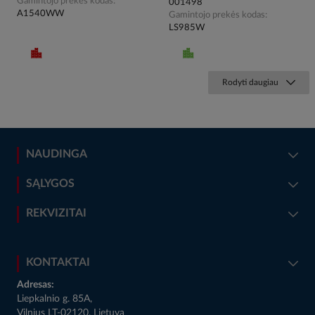
Gamintojo prekės kodas
001498
A1540WW
Gamintojo prekės kodas
LS985W
Rodyti daugiau
NAUDINGA
SĄLYGOS
REKVIZITAI
KONTAKTAI
Adresas:
Liepkalnio g. 85A,
Vilnius LT-02120, Lietuva