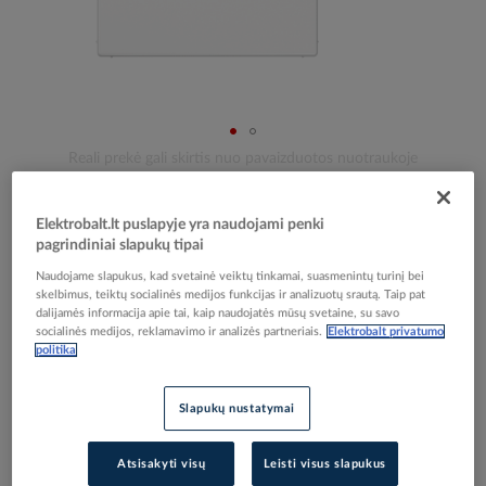
Skip
Reali prekė gali skirtis nuo pavaizduotos nuotraukoje
to
Dangtelis aklinas baltas LS - JUNG
the
beginning
Elektrobalt.lt puslapyje yra naudojami penki
of
pagrindiniai slapukų tipai
the
Elektrobalt prekės kodas
004192
Naudojame slapukus, kad svetainė veiktų tinkamai, suasmenintų turinį bei
images
EAN kodas
4011377081253
skelbimus, teiktų socialinės medijos funkcijas ir analizuotų srautą. Taip pat
gallery
dalijamės informacija apie tai, kaip naudojatės mūsų svetaine, su savo
Gamintojo prekės kodas
LS994BWW
socialinės medijos, reklamavimo ir analizės partneriais.
Elektrobalt privatumo
politika
Prisijunkite, norėdami pamatyti kainas
Slapukų nustatymai
Įtraukti į palyginimą
Atsisakyti visų
Leisti visus slapukus