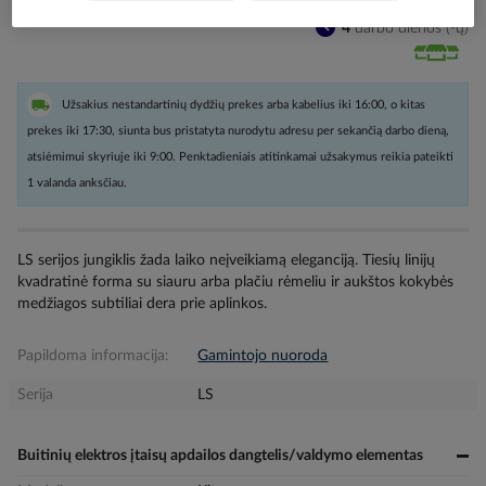
Kiekis tiekėjo sandėlyje
(
395
vnt
)
4
darbo dienos (-ų)
Užsakius nestandartinių dydžių prekes arba kabelius iki 16:00, o kitas
prekes iki 17:30, siunta bus pristatyta nurodytu adresu per sekančią darbo dieną,
atsiėmimui skyriuje iki 9:00. Penktadieniais atitinkamai užsakymus reikia pateikti
1 valanda anksčiau.
LS serijos jungiklis žada laiko neįveikiamą eleganciją. Tiesių linijų
kvadratinė forma su siauru arba plačiu rėmeliu ir aukštos kokybės
medžiagos subtiliai dera prie aplinkos.
Papildoma informacija:
Gamintojo nuoroda
Serija
LS
Buitinių elektros įtaisų apdailos dangtelis/valdymo elementas