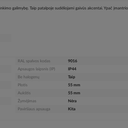
rinkimo galimybę. Taip patalpoje sudėliojami gaivūs akcentai. Ypač įmantri
RAL spalvos kodas
9016
Apsaugos laipsnis (IP)
IP44
Be halogenų
Taip
Plotis
55 mm
Aukštis
55 mm
Žymėjimas
Nėra
Paviršiaus apsauga
Kita