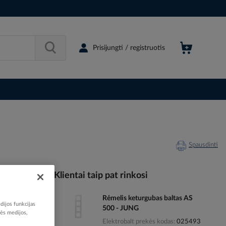
Prisijungti / registruotis
Spausdinti
Klientai taip pat rinkosi
Rėmelis keturgubas baltas AS
002309
dijos funkcijas
500 - JUNG
77041950
nės medijos,
Elektrobalt prekės kodas
025493
594-0WW