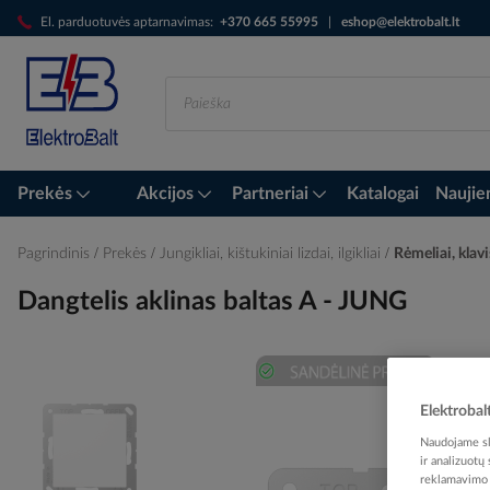
Skip
El. parduotuvės aptarnavimas:
+370 665 55995
|
eshop@elektrobalt.lt
to
Content
Prekės
Akcijos
Partneriai
Katalogai
Naujie
Pagrindinis
Prekės
Jungikliai, kištukiniai lizdai, ilgikliai
Rėmeliai, klavi
Dangtelis aklinas baltas A - JUNG
Skip
Elektrobal
to
the
Naudojame sla
ir analizuotų
end
reklamavimo i
of