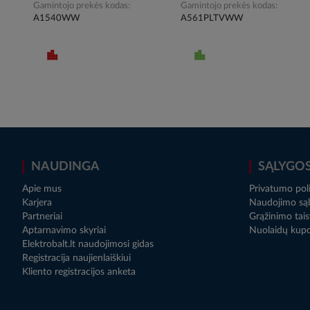
Gamintojo prekės kodas
Gamintojo prekės kodas
A1540WW
A561PLTVWW
NAUDINGA
SĄLYGO
Apie mus
Privatumo poli
Karjera
Naudojimo sąl
Partneriai
Grąžinimo tais
Aptarnavimo skyriai
Nuolaidų kup
Elektrobalt.lt naudojimosi gidas
Registracija naujienlaiškiui
Kliento registracijos anketa