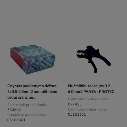
Gnybtas paskirstymo dėžutei
Nuėmiklis izoliacijos 0.2-
3x0.5-2.5mm2 monolitiniam
6.0mm2 PAAZ6 - PROTEC
laidui oranžinis...
Elektrobalt prekės kodas
077453
Elektrobalt prekės kodas
Gamintojo prekės kodas
533662
05101651
Gamintojo prekės kodas
05106361