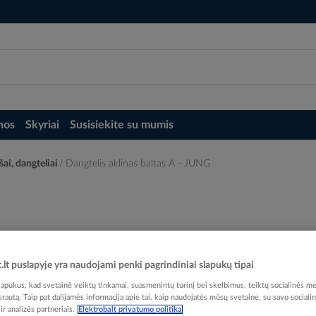
nos
Skyriai
Susisiekite su mumis
šai, dangteliai
Dangtelis aklinas baltas A - JUNG
t.lt puslapyje yra naudojami penki pagrindiniai slapukų tipai
Elektrobalt prekės kodas
pukus, kad svetainė veiktų tinkamai, suasmenintų turinį bei skelbimus, teiktų socialinės me
EAN kodas
40113
 srautą. Taip pat dalijamės informacija apie tai, kaip naudojatės mūsų svetaine, su savo sociali
r analizės partneriais.
Elektrobalt privatumo politika
Gamintojo prekės kodas
A