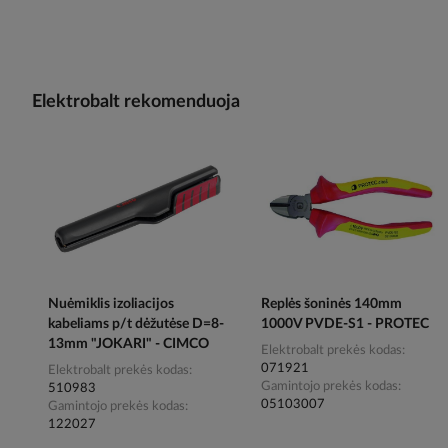
Elektrobalt rekomenduoja
Nuėmiklis izoliacijos
Replės šoninės 140mm
kabeliams p/t dėžutėse D=8-
1000V PVDE-S1 - PROTEC
13mm "JOKARI" - CIMCO
Elektrobalt prekės kodas
071921
Elektrobalt prekės kodas
Gamintojo prekės kodas
510983
05103007
Gamintojo prekės kodas
122027