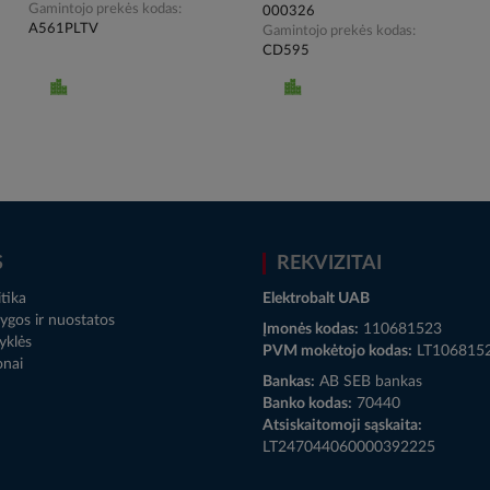
Gamintojo prekės kodas
000326
A561PLTV
Gamintojo prekės kodas
CD595
S
REKVIZITAI
tika
Elektrobalt UAB
ygos ir nuostatos
Įmonės kodas:
110681523
yklės
PVM mokėtojo kodas:
LT106815
onai
Bankas:
AB SEB bankas
Banko kodas:
70440
Atsiskaitomoji sąskaita:
LT247044060000392225