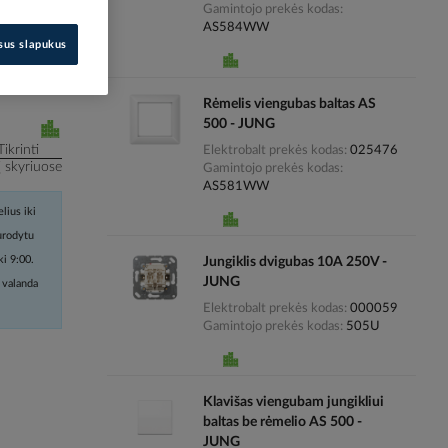
Gamintojo prekės kodas
AS584WW
i kainas
isus slapukus
Rėmelis viengubas baltas AS
500 - JUNG
Tikrinti
Elektrobalt prekės kodas
025476
į skyriuose
Gamintojo prekės kodas
AS581WW
lius iki
nurodytu
ki 9:00.
Jungiklis dvigubas 10A 250V -
JUNG
 valanda
Elektrobalt prekės kodas
000059
Gamintojo prekės kodas
505U
Klavišas viengubam jungikliui
baltas be rėmelio AS 500 -
JUNG