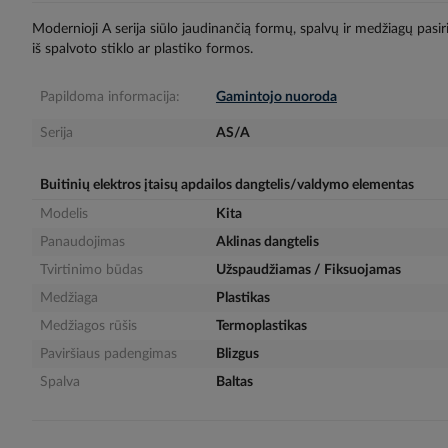
gallery
Modernioji A serija siūlo jaudinančią formų, spalvų ir medžiagų pasi
iš spalvoto stiklo ar plastiko formos.
Papildoma informacija:
Gamintojo nuoroda
Serija
AS/A
Buitinių elektros įtaisų apdailos dangtelis/valdymo elementas
Modelis
Kita
Panaudojimas
Aklinas dangtelis
Tvirtinimo būdas
Užspaudžiamas / Fiksuojamas
Medžiaga
Plastikas
Medžiagos rūšis
Termoplastikas
Paviršiaus padengimas
Blizgus
Spalva
Baltas