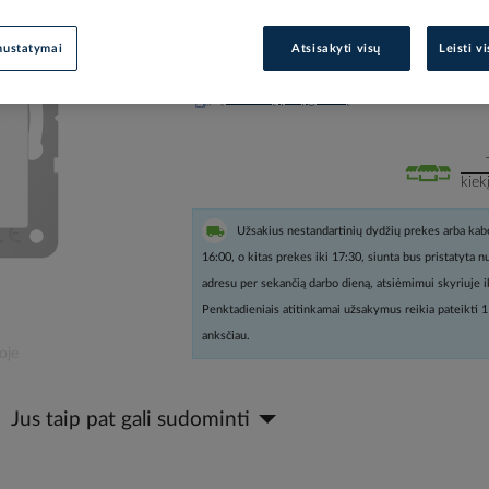
Prisijunkite, norėdami pamatyt
nustatymai
Atsisakyti visų
Leisti v
Įtraukti į palyginimą
kiek
Užsakius nestandartinių dydžių prekes arba kabe
16:00, o kitas prekes iki 17:30, siunta bus pristatyta 
adresu per sekančią darbo dieną, atsiėmimui skyriuje i
Penktadieniais atitinkamai užsakymus reikia pateikti 1
anksčiau.
oje
Jus taip pat gali sudominti