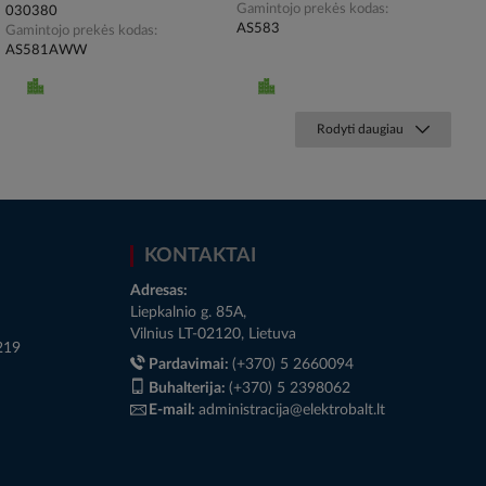
Gamintojo prekės kodas
030380
AS583
Gamintojo prekės kodas
AS581AWW
Rodyti daugiau
KONTAKTAI
Adresas:
Liepkalnio g. 85A,
Vilnius LT-02120, Lietuva
219
Pardavimai:
(+370) 5 2660094
Buhalterija:
(+370) 5 2398062
E-mail:
administracija@elektrobalt.lt