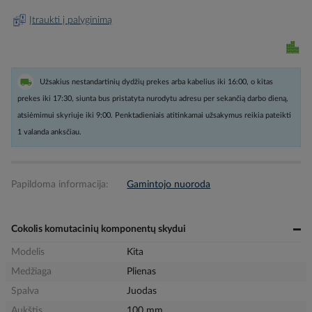
Įtraukti į palyginimą
Užsakius nestandartinių dydžių prekes arba kabelius iki 16:00, o kitas
prekes iki 17:30, siunta bus pristatyta nurodytu adresu per sekančią darbo dieną,
atsiėmimui skyriuje iki 9:00. Penktadieniais atitinkamai užsakymus reikia pateikti
1 valanda anksčiau.
Papildoma informacija:
Gamintojo nuoroda
Cokolis komutacinių komponentų skydui
Modelis
Kita
Medžiaga
Plienas
Spalva
Juodas
Aukštis
100 mm