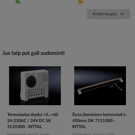
Rodyti daugiau
Jus taip pat gali sudominti
Termostatas skydui +5...+60
Šyna įžeminimo horizontali L-
24-230AC / 24V DC SK
450mm DK 7113.000 -
3110.000 - RITTAL
RITTAL
Elektrobalt prekės kodas
Elektrobalt prekės kodas