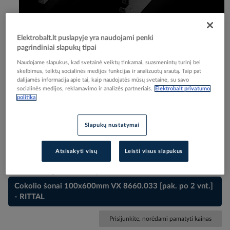
Elektrobalt.lt puslapyje yra naudojami penki
pagrindiniai slapukų tipai
Skip
Reali prekė gali skirtis nuo pavaizduotos nuotraukoje
to
Naudojame slapukus, kad svetainė veiktų tinkamai, suasmenintų turinį bei
Cokolio šonai 600x100mm VX 8640.033 [pak. po 2
the
skelbimus, teiktų socialinės medijos funkcijas ir analizuotų srautą. Taip pat
dalijamės informacija apie tai, kaip naudojatės mūsų svetaine, su savo
beginning
vnt.] - RITTAL
socialinės medijos, reklamavimo ir analizės partneriais.
Elektrobalt privatumo
of
politika
the
images
Elektrobalt prekės kodas
513301
gallery
Slapukų nustatymai
EAN kodas
4028177958951
Gamintojo prekės kodas
8640033
Atsisakyti visų
Leisti visus slapukus
Prekė nebegaminama.
Rekomenduojama alternatyva:
Cokolio šonai 100x600mm VX 8660.033 [pak. po 2 vnt.]
- RITTAL
Prisijunkite, norėdami pamatyti kainas