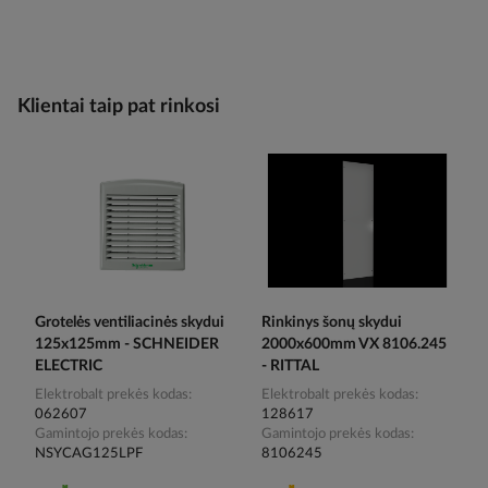
Klientai taip pat rinkosi
Grotelės ventiliacinės skydui
Rinkinys šonų skydui
125x125mm - SCHNEIDER
2000x600mm VX 8106.245
ELECTRIC
- RITTAL
Elektrobalt prekės kodas
Elektrobalt prekės kodas
062607
128617
Gamintojo prekės kodas
Gamintojo prekės kodas
NSYCAG125LPF
8106245