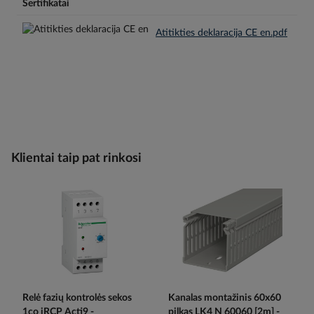
Sertifikatai
Atitikties deklaracija CE en.pdf
Klientai taip pat rinkosi
Relė fazių kontrolės sekos
Kanalas montažinis 60x60
1co iRCP Acti9 -
pilkas LK4 N 60060 [2m] -