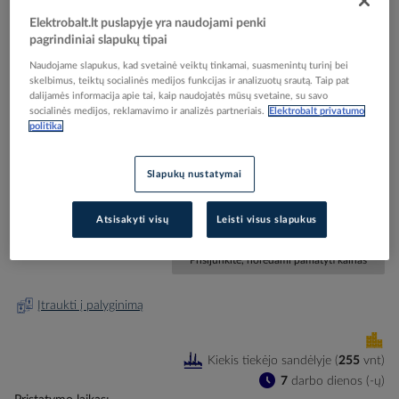
Elektrobalt.lt puslapyje yra naudojami penki
pagrindiniai slapukų tipai
Naudojame slapukus, kad svetainė veiktų tinkamai, suasmenintų turinį bei
skelbimus, teiktų socialinės medijos funkcijas ir analizuotų srautą. Taip pat
Skip
Reali prekė gali skirtis nuo pavaizduotos nuotraukoje
dalijamės informacija apie tai, kaip naudojatės mūsų svetaine, su savo
to
socialinės medijos, reklamavimo ir analizės partneriais.
Elektrobalt privatumo
Blokuotė mechaninė AF09-AF38 kont. VM4 - ABB
the
politika
beginning
of
Slapukų nustatymai
the
Elektrobalt prekės kodas
075555
images
EAN kodas
3471523130609
gallery
Gamintojo prekės kodas
1SBN030105T1000
Atsisakyti visų
Leisti visus slapukus
Prisijunkite, norėdami pamatyti kainas
Įtraukti į palyginimą
Kiekis tiekėjo sandėlyje
(
255
vnt
)
7
darbo dienos (-ų)