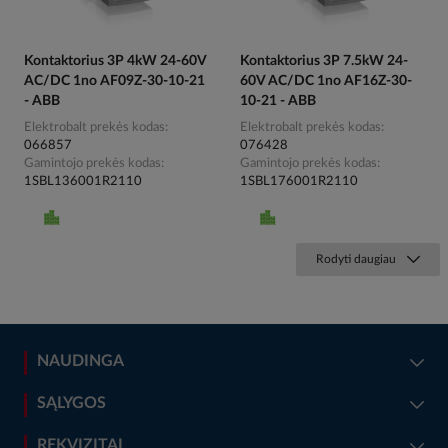
Kontaktorius 3P 4kW 24-60V
Kontaktorius 3P 7.5kW 24-
AC/DC 1no AF09Z-30-10-21
60V AC/DC 1no AF16Z-30-
- ABB
10-21 - ABB
Elektrobalt prekės kodas
Elektrobalt prekės kodas
066857
076428
Gamintojo prekės kodas
Gamintojo prekės kodas
1SBL136001R2110
1SBL176001R2110
Rodyti daugiau
NAUDINGA
SĄLYGOS
REKVIZITAI