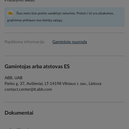
Pristatymo laikas
Šiuo metu šios prekės sandėlyje neturime. Prekės (-ė) yra užsakomos,
grąžinimas priklauso nuo tiekėjų sąlygų.
Papildoma informacija:
Gamintojo nuoroda
Gamintojas arba atstovas ES
ABB, UAB
Parko g. 37, Avižieniai, LT-14198 Vilniaus r. sav., Lietuva
contact.center@lt.abb.com
Dokumentai