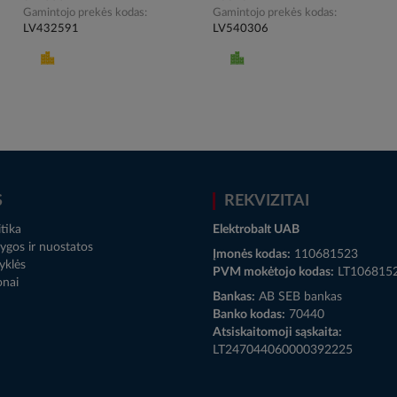
Gamintojo prekės kodas
Gamintojo prekės kodas
LV432591
LV540306
S
REKVIZITAI
tika
Elektrobalt UAB
ygos ir nuostatos
Įmonės kodas:
110681523
yklės
PVM mokėtojo kodas:
LT106815
onai
Bankas:
AB SEB bankas
Banko kodas:
70440
Atsiskaitomoji sąskaita:
LT247044060000392225