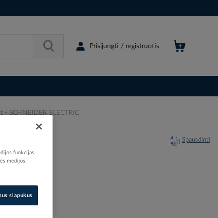
Prisijungti / registruotis
act - SCHNEIDER ELECTRIC
ECTRIC
Spausdinti
dijos funkcijas
nės medijos,
209687
isus slapukus
30293521
29352