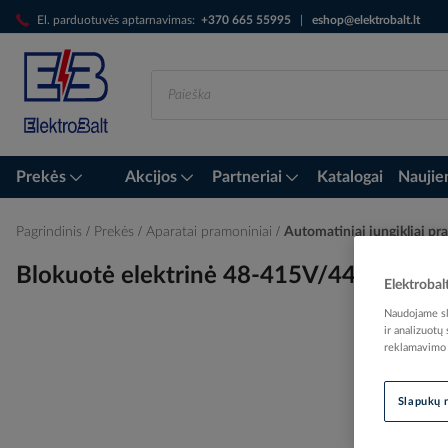
Skip
El. parduotuvės aptarnavimas:
+370 665 55995
|
eshop@elektrobalt.lt
to
Content
Prekės
Akcijos
Partneriai
Katalogai
Naujie
Pagrindinis
Prekės
Aparatai pramoniniai
Automatiniai jungikliai p
Blokuotė elektrinė 48-415V/440V AC
Elektrobal
Naudojame sla
ir analizuotų
reklamavimo i
Skip
to
Slapukų 
the
end
of