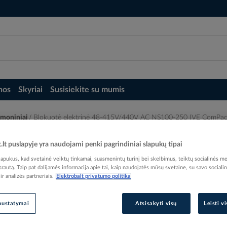
nos
Skyriai
Susisiekite su mumis
ramoniniai
Blokuotė elektrinė 48-415V/440V AC NS100-250 IVE ComP
 NS100-250 IVE ComPact - SCHNEIDER EL
t.lt puslapyje yra naudojami penki pagrindiniai slapukų tipai
pukus, kad svetainė veiktų tinkamai, suasmenintų turinį bei skelbimus, teiktų socialinės me
 srautą. Taip pat dalijamės informacija apie tai, kaip naudojatės mūsų svetaine, su savo sociali
r analizės partneriais.
Elektrobalt privatumo politika
Elektrobalt prekės kodas
nustatymai
Atsisakyti visų
Leisti v
EAN kodas
33034
Gamintojo prekės kodas