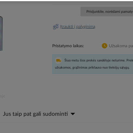
Prisijunkite, norėdami pamatyt
Įtraukti į palyginimą
Pristatymo laikas
Užsakoma pag
Šiuo metu šios prekės sandėlyje neturime. Prek
užsakomos, grąžinimas priklauso nuo tiekėjų sąlygų.
oje
Jus taip pat gali sudominti