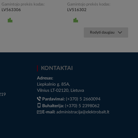
Gamintojo prekės kodas
Gamintojo prekės kodas
LV563306
LV516302
Rodyti daugiau
KONTAKTAI
Adresas:
Liepkalnio g. 85A,
Vilnius LT-02120, Lietuva
219
Pardavimai:
(+370) 5 2660094
Buhalterija:
(+370) 5 2398062
E-mail:
administracija@elektrobalt.lt