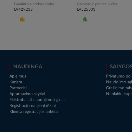
Gamintojo prekės kodas
Gamintojo prekės kodas
LV429218
LV525303
NAUDINGA
SĄLYGO
Apie mus
Privatumo poli
Karjera
Naudojimo sąl
Partneriai
Grąžinimo tais
Aptarnavimo skyriai
Nuolaidų kup
Elektrobalt.lt naudojimosi gidas
Registracija naujienlaiškiui
Kliento registracijos anketa