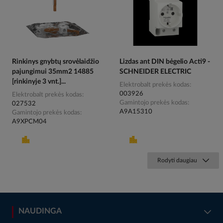
Rinkinys gnybtų srovėlaidžio
Lizdas ant DIN bėgelio Acti9 -
pajungimui 35mm2 14885
SCHNEIDER ELECTRIC
[rinkinyje 3 vnt.]...
Elektrobalt prekės kodas
003926
Elektrobalt prekės kodas
Gamintojo prekės kodas
027532
A9A15310
Gamintojo prekės kodas
A9XPCM04
Rodyti daugiau
NAUDINGA