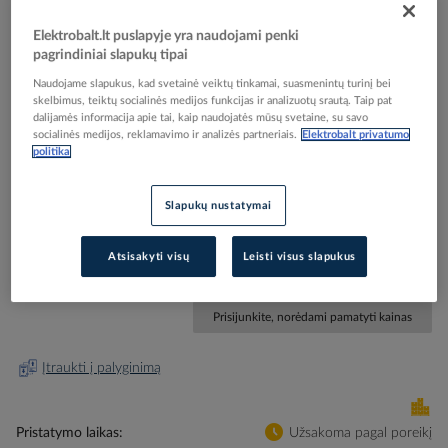
Elektrobalt.lt puslapyje yra naudojami penki
pagrindiniai slapukų tipai
Naudojame slapukus, kad svetainė veiktų tinkamai, suasmenintų turinį bei
Skip
Reali prekė gali skirtis nuo pavaizduotos nuotraukoje
skelbimus, teiktų socialinės medijos funkcijas ir analizuotų srautą. Taip pat
dalijamės informacija apie tai, kaip naudojatės mūsų svetaine, su savo
to
socialinės medijos, reklamavimo ir analizės partneriais.
Elektrobalt privatumo
Blokas pakartotinio įjungimo ARA 2P 220V AC iID
the
politika
beginning
Acti9 - SCHNEIDER ELECTRIC
of
the
Slapukų nustatymai
images
Elektrobalt prekės kodas
206129
gallery
EAN kodas
3606480098024
Atsisakyti visų
Leisti visus slapukus
Gamintojo prekės kodas
A9C70342
Prisijunkite, norėdami pamatyti kainas
Įtraukti į palyginimą
Pristatymo laikas
Užsakoma pagal poreikį