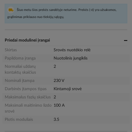
Šiuo metu šios prekės sandėlyje neturime. Prekės (-ė) yra užsakomos,
grąžinimas priklauso nuo tiekėjų sąlygų.
Priedai modulinei įrangai
Skirtas
Srovės nuotėkio relė
Papildoma įranga
Nuotolinis jungiklis
Normaliai uždarų
2
kontaktų skaičius
Nominali įtampa
230 V
Darbinės įtampos tipas
Kintamoji srovė
Maksimalus fazių skaičius
2
Maksimali maitinimo lizdo
100 A
srovė
Plotis moduliais
3.5