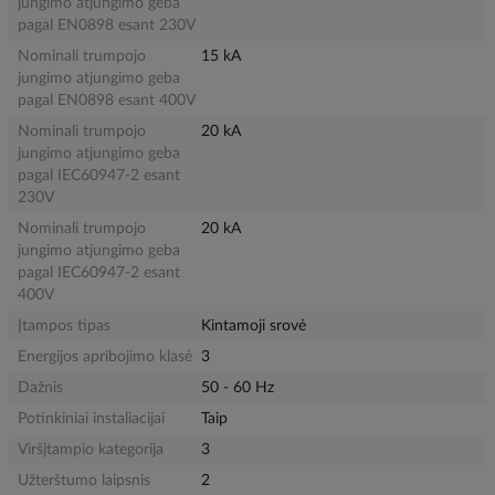
jungimo atjungimo geba
pagal EN0898 esant 230V
Nominali trumpojo
15 kA
jungimo atjungimo geba
pagal EN0898 esant 400V
Nominali trumpojo
20 kA
jungimo atjungimo geba
pagal IEC60947-2 esant
230V
Nominali trumpojo
20 kA
jungimo atjungimo geba
pagal IEC60947-2 esant
400V
Įtampos tipas
Kintamoji srovė
Energijos apribojimo klasė
3
Dažnis
50 - 60 Hz
Potinkiniai instaliacijai
Taip
Viršįtampio kategorija
3
Užterštumo laipsnis
2