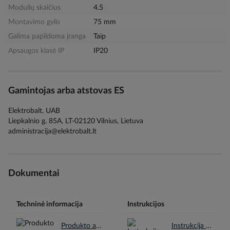
Modulių skaičius
4.5
Montavimo gylis
75 mm
Galima papildoma įranga
Taip
Apsaugos klasė IP
IP20
Gamintojas arba atstovas ES
Elektrobalt, UAB
Liepkalnio g. 85A, LT-02120 Vilnius, Lietuva
administracija@elektrobalt.lt
Dokumentai
Techninė informacija
Instrukcijos
Produkto aprašymas en.pdf
Instrukcija en.pdf