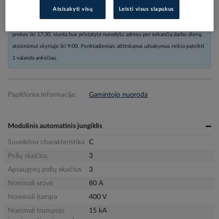
Atsisakyti visų
Leisti visus slapukus
Užsakius nestandartinių dydžių prekes arba kabelius iki 16:00, o kitas
prekes iki 17:30, siunta bus pristatyta nurodytu adresu per sekančią darbo dieną,
atsiėmimui skyriuje iki 9:00. Penktadieniais atitinkamai užsakymus reikia pateikti
1 valanda anksčiau.
Papildoma informacija:
Gamintojo nuoroda
Modulinis automatinis jungiklis
Suveikimo charakteristika
C
Polių skaičius
3
Apsaugotų polių skaičius
3
Nominali srovė
80 A
Nominali įtampa
400 V
Nominali trumpojo
15 kA