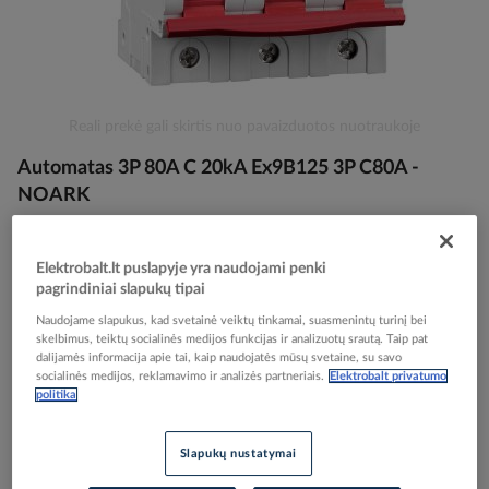
Skip
Reali prekė gali skirtis nuo pavaizduotos nuotraukoje
to
Automatas 3P 80A C 20kA Ex9B125 3P C80A -
the
beginning
NOARK
of
the
images
Elektrobalt prekės kodas
086864
Elektrobalt.lt puslapyje yra naudojami penki
gallery
pagrindiniai slapukų tipai
EAN kodas
8592765027924
Gamintojo prekės kodas
102791
Naudojame slapukus, kad svetainė veiktų tinkamai, suasmenintų turinį bei
skelbimus, teiktų socialinės medijos funkcijas ir analizuotų srautą. Taip pat
dalijamės informacija apie tai, kaip naudojatės mūsų svetaine, su savo
Prisijunkite, norėdami pamatyti kainas
socialinės medijos, reklamavimo ir analizės partneriais.
Elektrobalt privatumo
politika
Įtraukti į palyginimą
Slapukų nustatymai