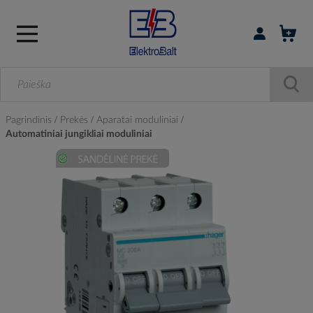
Prisijungti / r
Pagrindinis
Prekės
Aparatai moduliniai
Automatiniai jungikliai moduliniai
Skip
to
the
end
of
the
images
gallery