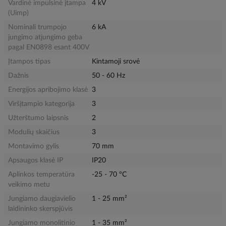
Vardinė impulsinė įtampa
4 kV
(Uimp)
Nominali trumpojo
6 kA
jungimo atjungimo geba
pagal EN0898 esant 400V
Įtampos tipas
Kintamoji srovė
Dažnis
50 - 60 Hz
Energijos apribojimo klasė
3
Viršįtampio kategorija
3
Užterštumo laipsnis
2
Modulių skaičius
3
Montavimo gylis
70 mm
Apsaugos klasė IP
IP20
Aplinkos temperatūra
-25 - 70 °C
veikimo metu
Jungiamo daugiavielio
1 - 25 mm²
laidininko skerspjūvis
Jungiamo monolitinio
1 - 35 mm²