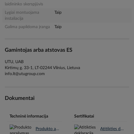
laidininko skerspjūvis
Lygiai montuojama
Taip
instaliacija
Galima papildoma įranga
Taip
Gamintojas arba atstovas ES
UTU, UAB
Kirtimų g. 33-1, LT-02244 Vilnius, Lietuva
info.lt@utugroup.com
Dokumentai
Techninė informacija
Sertifikatai
Produkto aprašymas en.pdf
Atitikties deklaracija CE en.pdf