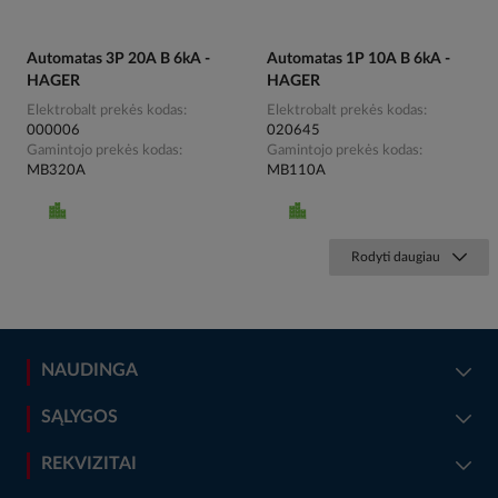
Automatas 3P 20A B 6kA -
Automatas 1P 10A B 6kA -
HAGER
HAGER
Elektrobalt prekės kodas
Elektrobalt prekės kodas
000006
020645
Gamintojo prekės kodas
Gamintojo prekės kodas
MB320A
MB110A
Rodyti daugiau
NAUDINGA
SĄLYGOS
REKVIZITAI