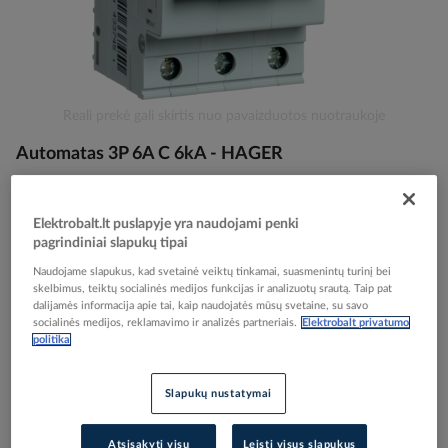
Skip
Reali prekė gali skirtis nuo pavaizduotos nuotraukoje
to
Automatas 3P 6A C 6kA - HAGER
the
beginning
of
the
Elektrobalt prekės kodas
020494
Elektrobalt.lt puslapyje yra naudojami penki
images
EAN kodas
3250614337451
pagrindiniai slapukų tipai
gallery
Gamintojo prekės kodas
MC306A
Naudojame slapukus, kad svetainė veiktų tinkamai, suasmenintų turinį bei
skelbimus, teiktų socialinės medijos funkcijas ir analizuotų srautą. Taip pat
dalijamės informacija apie tai, kaip naudojatės mūsų svetaine, su savo
Prisijunkite, norėdami pamatyti kainas
socialinės medijos, reklamavimo ir analizės partneriais.
Elektrobalt privatumo
politika
Įtraukti į palyginimą
Slapukų nustatymai
Atsisakyti visų
Leisti visus slapukus