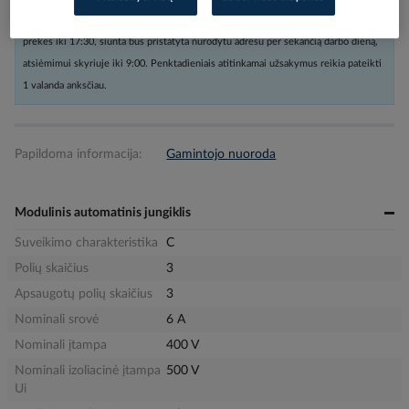
Užsakius nestandartinių dydžių prekes arba kabelius iki 16:00, o kitas
prekes iki 17:30, siunta bus pristatyta nurodytu adresu per sekančią darbo dieną,
atsiėmimui skyriuje iki 9:00. Penktadieniais atitinkamai užsakymus reikia pateikti
1 valanda anksčiau.
Papildoma informacija:
Gamintojo nuoroda
Modulinis automatinis jungiklis
Suveikimo charakteristika
C
Polių skaičius
3
Apsaugotų polių skaičius
3
Nominali srovė
6 A
Nominali įtampa
400 V
Nominali izoliacinė įtampa
500 V
Ui