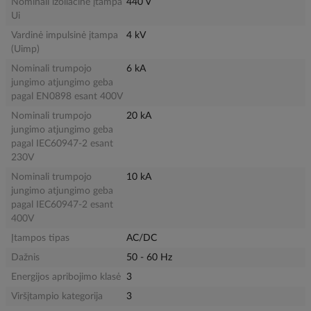
Nominali izoliacinė įtampa
440 V
Ui
Vardinė impulsinė įtampa
4 kV
(Uimp)
Nominali trumpojo
6 kA
jungimo atjungimo geba
pagal EN0898 esant 400V
Nominali trumpojo
20 kA
jungimo atjungimo geba
pagal IEC60947-2 esant
230V
Nominali trumpojo
10 kA
jungimo atjungimo geba
pagal IEC60947-2 esant
400V
Įtampos tipas
AC/DC
Dažnis
50 - 60 Hz
Energijos apribojimo klasė
3
Viršįtampio kategorija
3