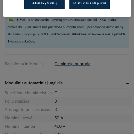
Atsisakyti visų
Leisti visus slapukus
Užsakius nestandartinių dydžių prekes arba kabelius iki 16:00, o kitas
prekes iki 17:30, siunta bus pristatyta nurodytu adresu per sekančią darbo dieną,
atsiėmimui skyriuje iki 9:00. Penktadieniais atitinkamai užsakymus reikia pateikti
1 valanda anksčiau.
Papildoma informacija:
Gamintojo nuoroda
Modulinis automatinis jungiklis
Suveikimo charakteristika
C
Polių skaičius
3
Apsaugotų polių skaičius
3
Nominali srovė
50 A
Nominali įtampa
400 V