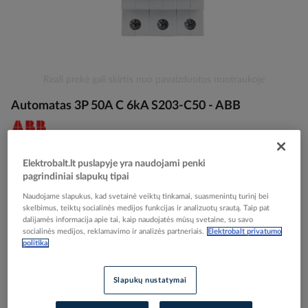
Skip
Reali prekė gali skirtis nuo pavaizduotos nuotraukoje
to
Automatas 3P 50A C 6kA S203-C50 - ABB
the
beginning
of
the
Elektrobalt prekės kodas
028352
images
Elektrobalt.lt puslapyje yra naudojami penki
EAN kodas
4016779551069
gallery
pagrindiniai slapukų tipai
Gamintojo prekės kodas
2CDS253001R0504
Naudojame slapukus, kad svetainė veiktų tinkamai, suasmenintų turinį bei
skelbimus, teiktų socialinės medijos funkcijas ir analizuotų srautą. Taip pat
Prisijunkite, norėdami pamatyti kainas
dalijamės informacija apie tai, kaip naudojatės mūsų svetaine, su savo
socialinės medijos, reklamavimo ir analizės partneriais.
Elektrobalt privatumo
politika
Įtraukti į palyginimą
Slapukų nustatymai
Kiekis tiekėjo sandėlyje
(
149
vnt
)
7
darbo dienos (-ų)