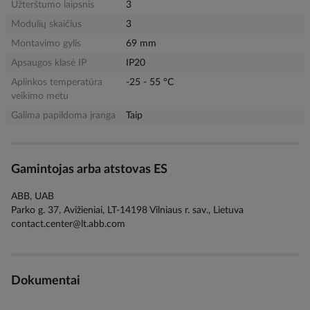
Užterštumo laipsnis
3
Modulių skaičius
3
Montavimo gylis
69 mm
Apsaugos klasė IP
IP20
Aplinkos temperatūra
-25 - 55 °C
veikimo metu
Galima papildoma įranga
Taip
Gamintojas arba atstovas ES
ABB, UAB
Parko g. 37, Avižieniai, LT-14198 Vilniaus r. sav., Lietuva
contact.center@lt.abb.com
Dokumentai