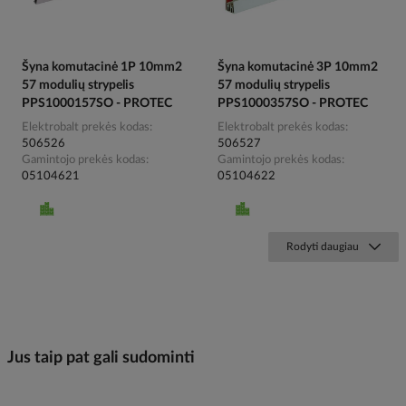
Šyna komutacinė 1P 10mm2
Šyna komutacinė 3P 10mm2
57 modulių strypelis
57 modulių strypelis
PPS1000157SO - PROTEC
PPS1000357SO - PROTEC
Elektrobalt prekės kodas
Elektrobalt prekės kodas
506526
506527
Gamintojo prekės kodas
Gamintojo prekės kodas
05104621
05104622
Rodyti daugiau
Jus taip pat gali sudominti