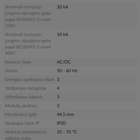
Nominali trumpojo
20 kA
jungimo atjungimo geba
pagal IEC60947-2 esant
230V
Nominali trumpojo
10 kA
jungimo atjungimo geba
pagal IEC60947-2 esant
400V
Įtampos tipas
AC/DC
Dažnis
50 - 60 Hz
Energijos apribojimo klasė
3
Viršįtampio kategorija
4
Užterštumo laipsnis
3
Modulių skaičius
3
Montavimo gylis
44.5 mm
Apsaugos klasė IP
IP20
Aplinkos temperatūra
35 - 70 °C
veikimo metu