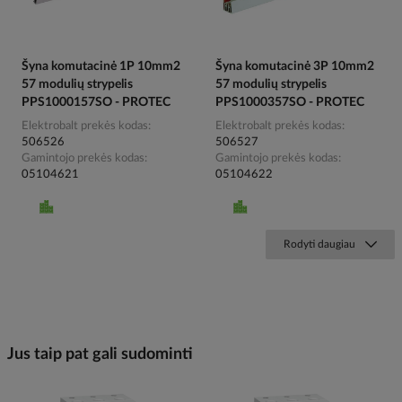
Šyna komutacinė 1P 10mm2
Šyna komutacinė 3P 10mm2
57 modulių strypelis
57 modulių strypelis
PPS1000157SO - PROTEC
PPS1000357SO - PROTEC
Elektrobalt prekės kodas
Elektrobalt prekės kodas
506526
506527
Gamintojo prekės kodas
Gamintojo prekės kodas
05104621
05104622
Rodyti daugiau
Jus taip pat gali sudominti