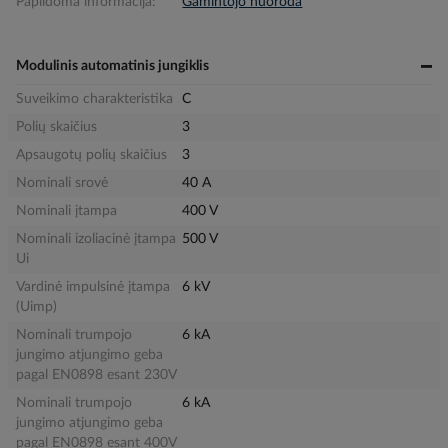
Papildoma informacija:
Gamintojo nuoroda
Modulinis automatinis jungiklis
Suveikimo charakteristika
C
Polių skaičius
3
Apsaugotų polių skaičius
3
Nominali srovė
40 A
Nominali įtampa
400 V
Nominali izoliacinė įtampa
500 V
Ui
Vardinė impulsinė įtampa
6 kV
(Uimp)
Nominali trumpojo
6 kA
jungimo atjungimo geba
pagal EN0898 esant 230V
Nominali trumpojo
6 kA
jungimo atjungimo geba
pagal EN0898 esant 400V