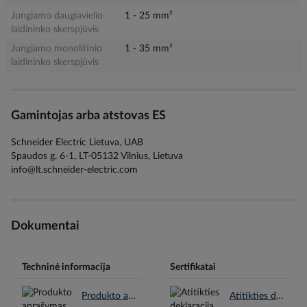
Jungiamo daugiavielio
1 - 25 mm²
laidininko skerspjūvis
Jungiamo monolitinio
1 - 35 mm²
laidininko skerspjūvis
Gamintojas arba atstovas ES
Schneider Electric Lietuva, UAB
Spaudos g. 6-1, LT-05132 Vilnius, Lietuva
info@lt.schneider-electric.com
Dokumentai
Techninė informacija
Sertifikatai
Produkto aprašymas en.pdf
Atitikties deklaracija CE en.pdf