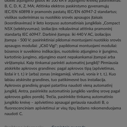
didelis atjungimo gebos iki 100 kA ir atjungimo kreivių pasirinkimas:
B, C, D, K, Z, MA; Atitinka elektros paskirstymo gyvenamųjų
IEC/EN 60898 ir pramonės pastatų IEC/EN 60947-2 standartus;
visiškas suderinimas su nuotėkio srovės apsaugos įtaisais
(koordinavimas) ir lieto korpuso automatiniais jungikliais „Compact
NSX (selektyvumas); izoliacijos reikalavimai atitinka pramoninį
standartą IEC 60947. Darbinė įtampa: iki 440 V AC, izoliacijos
įtampa - 500 V; pasirinktiniai pildomai montuojami nuotėkio srovės
apsaugos moduliai: „iC60 Vigi"; papildomai montuojami moduliai:
būsenos ir suveikimo indikacijos, nuotolinio atjungimo ir įjungimo,
kartotinio jungimo, atjungimo esant nepakankamai įtampai arba
viršįtampiui. Kaip tinkamai parinkti automatinį jungiklį? Pirmiausia
atskirkite apkrovos grandines: pagal apkrovos tipą (apšvietimas,
lizdai ir t. t.) ir (arba) zonas (miegamieji, virtuvė, vonia ir t. t.). Kuo
labiau atskirsite grandines, tuo patikimesnė bus instaliacija.
Apkrovos grandinių grupei patartina naudoti vieną automatinį
jungiklį. Antra, pasirinkite automatinio jungiklio vardinę srovę pagal
apkrovos galios poreikį. Trečia, pasirinkite tinkamą automatinio
jungiklio kreivę – apšvietimo apsaugai geriausia naudoti B, o
fluorescenciniam apšvietimui ar visų tipų lizdams rekomenduojama
naudoti C.