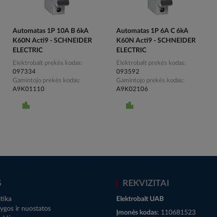
Automatas 1P 10A B 6kA
Automatas 1P 6A C 6kA
K60N Acti9 - SCHNEIDER
K60N Acti9 - SCHNEIDER
ELECTRIC
ELECTRIC
Elektrobalt prekės kodas
Elektrobalt prekės kodas
097334
093592
Gamintojo prekės kodas
Gamintojo prekės kodas
A9K01110
A9K02106
S
REKVIZITAI
tika
Elektrobalt UAB
ygos ir nuostatos
Įmonės kodas:
110681523