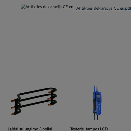
Atitikties deklaracija CE en.pd
Laidai sujungimo 3 poliai
Testeris įtampos LCD