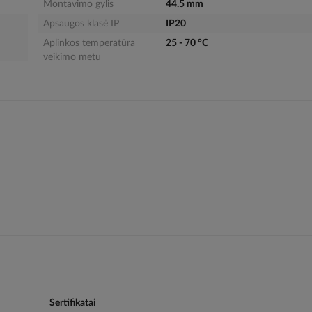
Montavimo gylis
44.5 mm
Apsaugos klasė IP
IP20
Aplinkos temperatūra
25 - 70 °C
veikimo metu
Sertifikatai