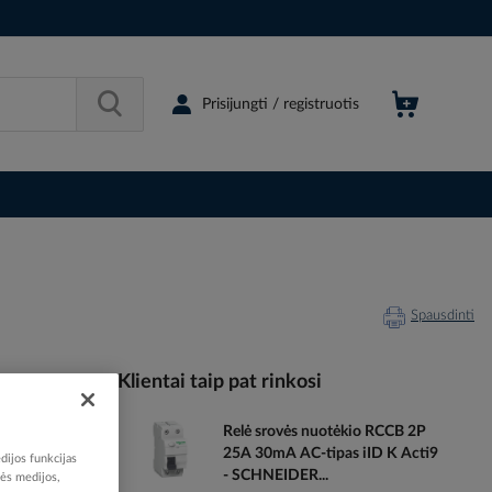
Prisijungti / registruotis
Spausdinti
Klientai taip pat rinkosi
Relė srovės nuotėkio RCCB 2P
093601
25A 30mA AC-tipas iID K Acti9
dijos funkcijas
80478420
- SCHNEIDER...
nės medijos,
A9K02325