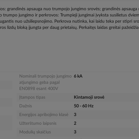
ijos: grandinės apsauga nuo trumpojo jungimo srovės; grandinės apsauga
 trumpo jungimo ir perkrovos: Trumpieji jungimai įvyksta susilietus dviem
augantis nuo užsiliepsnojimo. Perkrova nutinka, kai laidu teka per stipri sr
os lizdų bloką įjungta per daug prietaisų. Perkaitęs laidas greitai pažeidžia
Nominali trumpojo jungimo
6 kA
atjungimo geba pagal
EN0898 esant 400V
Įtampos tipas
Kintamoji srovė
Dažnis
50 - 60 Hz
Energijos apribojimo klasė
3
Užterštumo laipsnis
2
Modulių skaičius
3