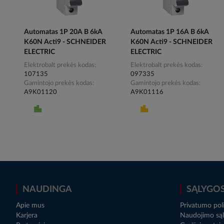
Automatas 1P 20A B 6kA
Automatas 1P 16A B 6kA
K60N Acti9 - SCHNEIDER
K60N Acti9 - SCHNEIDER
ELECTRIC
ELECTRIC
Elektrobalt prekės kodas
Elektrobalt prekės kodas
107135
097335
Gamintojo prekės kodas
Gamintojo prekės kodas
A9K01120
A9K01116
NAUDINGA
SĄLYGO
Apie mus
Privatumo poli
Karjera
Naudojimo sąl