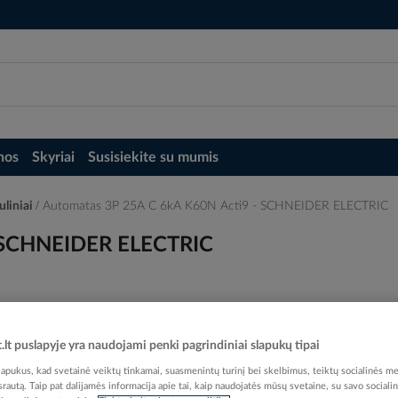
nos
Skyriai
Susisiekite su mumis
uliniai
Automatas 3P 25A C 6kA K60N Acti9 - SCHNEIDER ELECTRIC
- SCHNEIDER ELECTRIC
t.lt puslapyje yra naudojami penki pagrindiniai slapukų tipai
Elektrobalt prekės kodas
pukus, kad svetainė veiktų tinkamai, suasmenintų turinį bei skelbimus, teiktų socialinės me
EAN kodas
36064
 srautą. Taip pat dalijamės informacija apie tai, kaip naudojatės mūsų svetaine, su savo sociali
Gamintojo prekės kodas