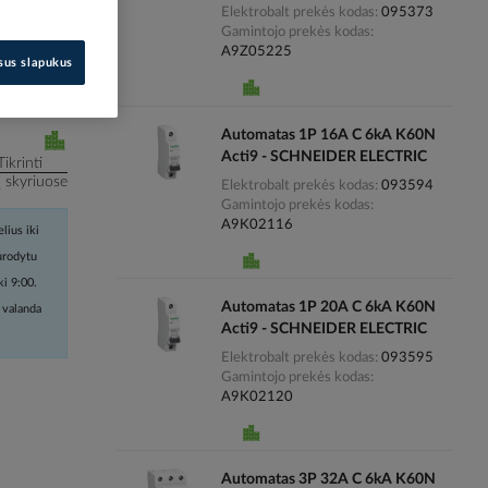
Elektrobalt prekės kodas
095373
Gamintojo prekės kodas
i kainas
A9Z05225
isus slapukus
Automatas 1P 16A C 6kA K60N
Acti9 - SCHNEIDER ELECTRIC
Tikrinti
į skyriuose
Elektrobalt prekės kodas
093594
Gamintojo prekės kodas
A9K02116
lius iki
nurodytu
ki 9:00.
Automatas 1P 20A C 6kA K60N
 valanda
Acti9 - SCHNEIDER ELECTRIC
Elektrobalt prekės kodas
093595
Gamintojo prekės kodas
A9K02120
Automatas 3P 32A C 6kA K60N