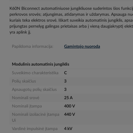
gallery
K60N Biconnect automatiniuose jungikliuose suderintos šios funkc
perkrovos srovės; atjungimas, atidarymas ir uždarymas. Apsauga nuo
kuriais teka elektros srovė. Iškart suveikia automatinis jungiklis, aps
prijungtas pernelyg galingas prietaisas arba į vieną daugiakryptį elektr
yra aplink jį.
Papildoma informacija:
Gamintojo nuoroda
Modulinis automatinis jungiklis
Suveikimo charakteristika
C
Polių skaičius
3
Apsaugotų polių skaičius
3
Nominali srovė
25 A
Nominali įtampa
400 V
Nominali izoliacinė įtampa
440 V
Ui
Vardinė impulsinė įtampa
4 kV