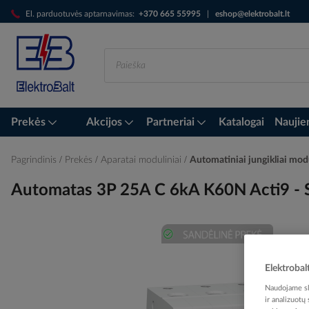
Skip
El. parduotuvės aptarnavimas:
+370 665 55995
|
eshop@elektrobalt.lt
to
Content
Prekės
Akcijos
Partneriai
Katalogai
Naujie
Pagrindinis
Prekės
Aparatai moduliniai
Automatiniai jungikliai mod
Automatas 3P 25A C 6kA K60N Acti9 
Skip
to
Elektrobal
the
Naudojame sla
end
ir analizuotų
of