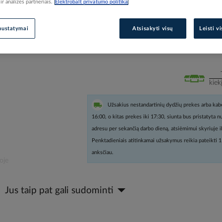
r analizės partneriais.
Elektrobalt privatumo politika
Prisijunkite, norėdami pamatyt
nustatymai
Atsisakyti visų
Leisti v
Įtraukti į palyginimą
kiek
Užsakius nestandartinių dydžių prekes arba kabe
16:00, o kitas prekes iki 17:30, siunta bus pristatyta 
adresu per sekančią darbo dieną, atsiėmimui skyriuje i
Penktadieniais atitinkamai užsakymus reikia pateikti 1
anksčiau.
oje
Jus taip pat gali sudominti