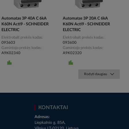
Automatas 3P 40A C 6kA
Automatas 3P 20A C 6kA
K60N Acti9 - SCHNEIDER
K60N Acti9 - SCHNEIDER
ELECTRIC
ELECTRIC
Elektrobalt prekės kodas
Elektrobalt prekės kodas
093603
093600
Gamintojo prekės kodas
Gamintojo prekės kodas
A9K02340
A9K02320
Rodyti daugiau
KONTAKTAI
Adresas:
Liepkalnio g. 85A,
Vilnius LT-02120, Lietuva