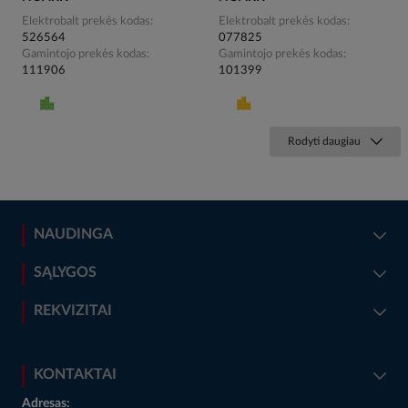
Elektrobalt prekės kodas
Elektrobalt prekės kodas
526564
077825
Gamintojo prekės kodas
Gamintojo prekės kodas
111906
101399
Rodyti daugiau
NAUDINGA
SĄLYGOS
REKVIZITAI
KONTAKTAI
Adresas: