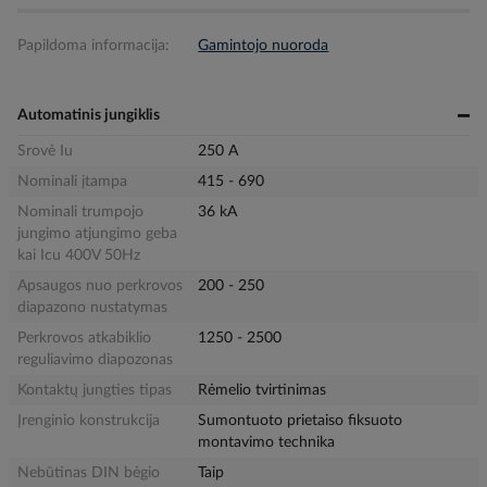
Papildoma informacija:
Gamintojo nuoroda
Automatinis jungiklis
Srovė Iu
250 A
Nominali įtampa
415 - 690
Nominali trumpojo
36 kA
jungimo atjungimo geba
kai Icu 400V 50Hz
Apsaugos nuo perkrovos
200 - 250
diapazono nustatymas
Perkrovos atkabiklio
1250 - 2500
reguliavimo diapozonas
Kontaktų jungties tipas
Rėmelio tvirtinimas
Įrenginio konstrukcija
Sumontuoto prietaiso fiksuoto
montavimo technika
Nebūtinas DIN bėgio
Taip