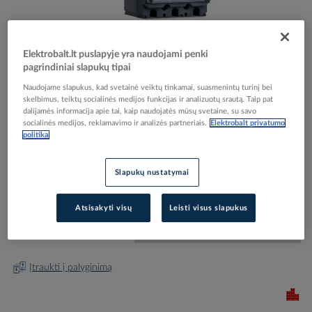
Elektrobalt.lt puslapyje yra naudojami penki
pagrindiniai slapukų tipai
Skip
Reali prekė gali skirtis nuo pavaizduotos nuotraukoje
Naudojame slapukus, kad svetainė veiktų tinkamai, suasmenintų turinį bei
to
skelbimus, teiktų socialinės medijos funkcijas ir analizuotų srautą. Taip pat
Automatas 3P 250A 36kA Ex9M2S TM AC250 3P -
the
dalijamės informacija apie tai, kaip naudojatės mūsų svetaine, su savo
beginning
NOARK
socialinės medijos, reklamavimo ir analizės partneriais.
Elektrobalt privatumo
politika
of
the
images
Elektrobalt prekės kodas
075492
Slapukų nustatymai
gallery
EAN kodas
8592765012999
Gamintojo prekės kodas
101298
Atsisakyti visų
Leisti visus slapukus
Prisijunkite, norėdami pamatyti kainas
Įtraukti į palyginimą