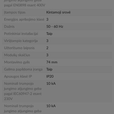
jungimo atjungimo geba
pagal EN0898 esant 400V
Įtampos tipas
Kintamoji srovė
Energijos apribojimo klasė
3
Dažnis
50 - 60 Hz
Potinkiniai instaliacijai
Taip
Viršįtampio kategorija
3
Užterštumo laipsnis
2
Modulių skaičius
3
Montavimo gylis
74 mm
Galima papildoma įranga
Taip
Apsaugos klasė IP
IP20
Nominali trumpojo
10 kA
jungimo atjungimo geba
pagal IEC60947-2 esant
230V
Nominali trumpojo
10 kA
jungimo atjungimo geba