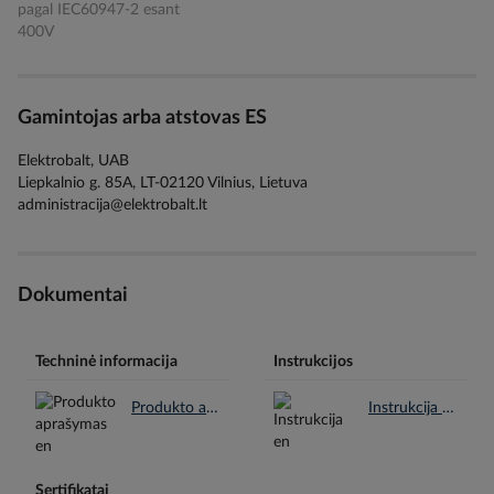
pagal IEC60947-2 esant
400V
Gamintojas arba atstovas ES
Elektrobalt, UAB
Liepkalnio g. 85A, LT-02120 Vilnius, Lietuva
administracija@elektrobalt.lt
Dokumentai
Techninė informacija
Instrukcijos
Produkto aprašymas en.pdf
Instrukcija en.pdf
Sertifikatai