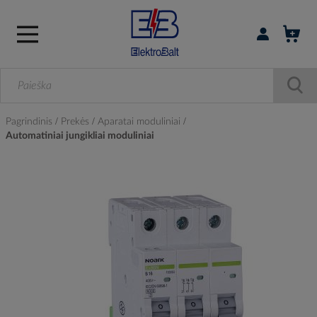
Prisijungti / r
Pagrindinis
Prekės
Aparatai moduliniai
Automatiniai jungikliai moduliniai
Skip
to
the
end
of
the
images
gallery