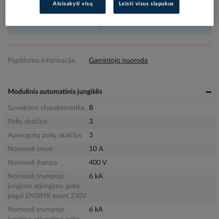
Atsisakyti visų
Leisti visus slapukus
Šiuo metu šios prekės sandėlyje neturime. Prekės (-ė) yra užsakomos,
grąžinimas priklauso nuo tiekėjų sąlygų.
Papildoma informacija:
Gamintojo nuoroda
Modulinis automatinis jungiklis
Suveikimo charakteristika
B
Polių skaičius
3
Apsaugotų polių skaičius
3
Nominali srovė
10 A
Nominali įtampa
400 V
Nominali trumpojo
6 kA
jungimo atjungimo geba
pagal EN0898 esant 230V
Nominali trumpojo
6 kA