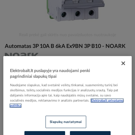
Skip
Reali prekė gali skirtis nuo pavaizduotos nuotraukoje
to
Automatas 3P 10A B 6kA Ex9BN 3P B10 - NOARK
the
beginning
of
the
Elektrobalt prekės kodas
075453
images
Elektrobalt.lt puslapyje yra naudojami penki
EAN kodas
8592765000521
pagrindiniai slapukų tipai
gallery
Gamintojo prekės kodas
100051
Naudojame slapukus, kad svetainė veiktų tinkamai, suasmenintų turinį bei
skelbimus, teiktų socialinės medijos funkcijas ir analizuotų srautą. Taip pat
Prisijunkite, norėdami pamatyti kainas
dalijamės informacija apie tai, kaip naudojatės mūsų svetaine, su savo
socialinės medijos, reklamavimo ir analizės partneriais.
Elektrobalt privatumo
politika
Įtraukti į palyginimą
Slapukų nustatymai
Pristatymo laikas
Užsakoma pagal poreikį