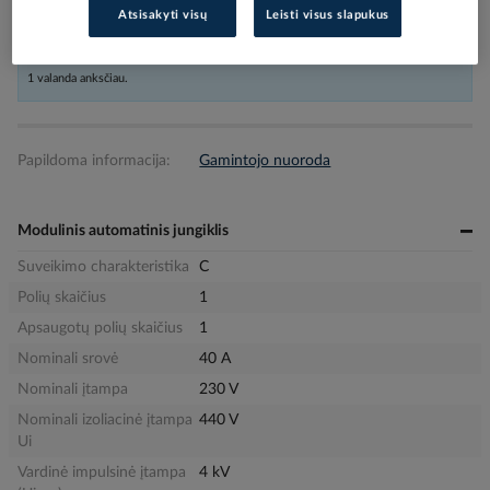
Atsisakyti visų
Leisti visus slapukus
prekes iki 17:30, siunta bus pristatyta nurodytu adresu per sekančią darbo dieną,
atsiėmimui skyriuje iki 9:00. Penktadieniais atitinkamai užsakymus reikia pateikti
1 valanda anksčiau.
Papildoma informacija:
Gamintojo nuoroda
Modulinis automatinis jungiklis
Suveikimo charakteristika
C
Polių skaičius
1
Apsaugotų polių skaičius
1
Nominali srovė
40 A
Nominali įtampa
230 V
Nominali izoliacinė įtampa
440 V
Ui
Vardinė impulsinė įtampa
4 kV