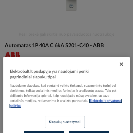
Skip
Reali prekė gali skirtis nuo pavaizduotos nuotraukoje
to
Automatas 1P 40A C 6kA S201-C40 - ABB
the
beginning
of
the
Elektrobalt prekės kodas
028342
images
EAN kodas
4016779464802
Elektrobalt.lt puslapyje yra naudojami penki
gallery
pagrindiniai slapukų tipai
Gamintojo prekės kodas
2CDS251001R0404
Naudojame slapukus, kad svetainė veiktų tinkamai, suasmenintų turinį bei
skelbimus, teiktų socialinės medijos funkcijas ir analizuotų srautą. Taip pat
Prisijunkite, norėdami pamatyti kainas
dalijamės informacija apie tai, kaip naudojatės mūsų svetaine, su savo
socialinės medijos, reklamavimo ir analizės partneriais.
Elektrobalt privatumo
politika
Įtraukti į palyginimą
Slapukų nustatymai
Užsakius nestandartinių dydžių prekes arba kabelius iki 16:00, o kitas