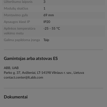
Užterštumo laipsnis
3
Modulių skaičius
1
Montavimo gylis
69 mm
Apsaugos klasė IP
IP20
Aplinkos temperatūra
-25 - 55 °C
veikimo metu
Galima papildoma įranga
Taip
Gamintojas arba atstovas ES
ABB, UAB
Parko g. 37, Avižieniai, LT-14198 Vilniaus r. sav., Lietuva
contact.center@lt.abb.com
Dokumentai