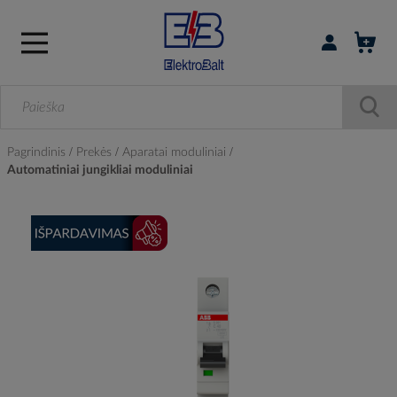
Prisijungti / r
Pagrindinis
Prekės
Aparatai moduliniai
Automatiniai jungikliai moduliniai
Skip
to
the
end
of
the
images
gallery