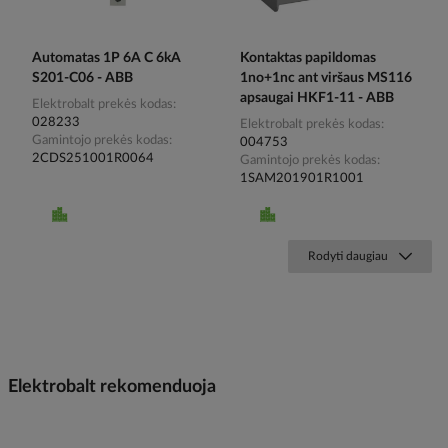
Automatas 1P 6A C 6kA
Kontaktas papildomas
S201-C06 - ABB
1no+1nc ant viršaus MS116
apsaugai HKF1-11 - ABB
Elektrobalt prekės kodas
028233
Elektrobalt prekės kodas
Gamintojo prekės kodas
004753
2CDS251001R0064
Gamintojo prekės kodas
1SAM201901R1001
Rodyti daugiau
Elektrobalt rekomenduoja