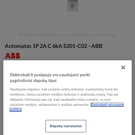
Skip
Reali prekė gali skirtis nuo pavaizduotos nuotraukoje
to
Automatas 1P 2A C 6kA S201-C02 - ABB
the
beginning
of
the
Elektrobalt prekės kodas
027605
images
EAN kodas
4016779523325
Elektrobalt.lt puslapyje yra naudojami penki
gallery
Gamintojo prekės kodas
2CDS251001R0024
pagrindiniai slapukų tipai
Naudojame slapukus, kad svetainė veiktų tinkamai, suasmenintų turinį bei
Prisijunkite, norėdami pamatyti kainas
skelbimus, teiktų socialinės medijos funkcijas ir analizuotų srautą. Taip pat
dalijamės informacija apie tai, kaip naudojatės mūsų svetaine, su savo
socialinės medijos, reklamavimo ir analizės partneriais.
Elektrobalt privatumo
Įtraukti į palyginimą
politika
Slapukų nustatymai
Kiekis tiekėjo sandėlyje
(
3069
vnt
)
7
darbo dienos (-ų)