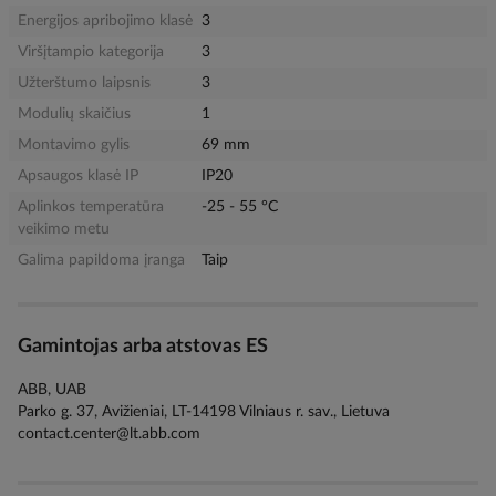
Energijos apribojimo klasė
3
Viršįtampio kategorija
3
Užterštumo laipsnis
3
Modulių skaičius
1
Montavimo gylis
69 mm
Apsaugos klasė IP
IP20
Aplinkos temperatūra
-25 - 55 °C
veikimo metu
Galima papildoma įranga
Taip
Gamintojas arba atstovas ES
ABB, UAB
Parko g. 37, Avižieniai, LT-14198 Vilniaus r. sav., Lietuva
contact.center@lt.abb.com