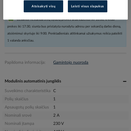
Atsisakyti visų
Leisti visus slapukus
Užsakius nestandartinių dydžių prekes arba kabelius iki 16:00, o kitas
prekes iki 17:30, siunta bus pristatyta nurodytu adresu per sekančią darbo dieną,
atsiėmimui skyriuje iki 9:00. Penktadieniais atitinkamai užsakymus reikia pateikti
1 valanda anksčiau.
Papildoma informacija:
Gamintojo nuoroda
Modulinis automatinis jungiklis
Suveikimo charakteristika
C
Polių skaičius
1
Apsaugotų polių skaičius
1
Nominali srovė
2 A
Nominali įtampa
230 V