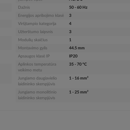
Dažnis
50 - 60 Hz
Energijos apribojimo klasė
3
Viršįtampio kategorija
4
Užterštumo laipsnis
3
Modulių skaičius
1
Montavimo gylis
44.5 mm
Apsaugos klasė IP
IP20
Aplinkos temperatūra
35 - 70 °C
veikimo metu
Jungiamo daugiavielio
1 - 16 mm²
laidininko skerspjūvis
Jungiamo monolitinio
1 - 25 mm²
laidininko skerspjūvis