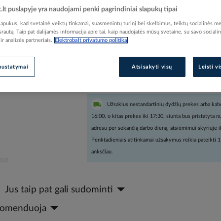
t.lt puslapyje yra naudojami penki pagrindiniai slapukų tipai
Prisijunkite, norėdami pamatyt
pukus, kad svetainė veiktų tinkamai, suasmenintų turinį bei skelbimus, teiktų socialinės me
 srautą. Taip pat dalijamės informacija apie tai, kaip naudojatės mūsų svetaine, su savo sociali
r analizės partneriais.
Elektrobalt privatumo politika
Įtraukti į palyginimą
nustatymai
Atsisakyti visų
Leisti v
kiek
Užsakius nestandartinių dydžių prekes arba kabe
16:00, o kitas prekes iki 17:30, siunta bus pristatyta 
adresu per sekančią darbo dieną, atsiėmimui skyriuje i
Penktadieniais atitinkamai užsakymus reikia pateikti 1
anksčiau.
oje
Jus taip pat gali sudominti
ekomenduoja