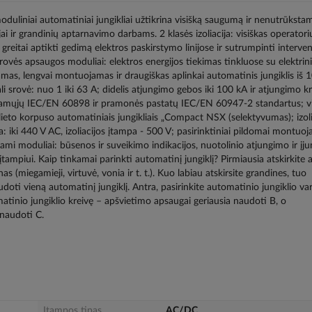
duliniai automatiniai jungikliai užtikrina visišką saugumą ir nenutrūksta
ai ir grandinių aptarnavimo darbams. 2 klasės izoliacija: visiškas operatorių
eitai aptikti gedimą elektros paskirstymo linijose ir sutrumpinti interven
ovės apsaugos moduliai: elektros energijos tiekimas tinkluose su elektrini
kamas, lengvai montuojamas ir draugiškas aplinkai automatinis jungiklis iš 
srovė: nuo 1 iki 63 A; didelis atjungimo gebos iki 100 kA ir atjungimo kr
venamųjų IEC/EN 60898 ir pramonės pastatų IEC/EN 60947-2 standartus; vi
lieto korpuso automatiniais jungikliais „Compact NSX (selektyvumas); izoli
 iki 440 V AC, izoliacijos įtampa - 500 V; pasirinktiniai pildomai montuoj
mi moduliai: būsenos ir suveikimo indikacijos, nuotolinio atjungimo ir įj
ampiui. Kaip tinkamai parinkti automatinį jungiklį? Pirmiausia atskirkite
nas (miegamieji, virtuvė, vonia ir t. t.). Kuo labiau atskirsite grandines, tuo
doti vieną automatinį jungiklį. Antra, pasirinkite automatinio jungiklio va
matinio jungiklio kreivę – apšvietimo apsaugai geriausia naudoti B, o
naudoti C.
Įtampos tipas
AC/DC