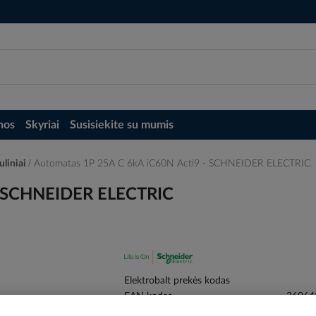
nos
Skyriai
Susisiekite su mumis
uliniai
Automatas 1P 25A C 6kA iC60N Acti9 - SCHNEIDER ELECTRIC
- SCHNEIDER ELECTRIC
Elektrobalt prekės kodas
EAN kodas
36064
Gamintojo prekės kodas