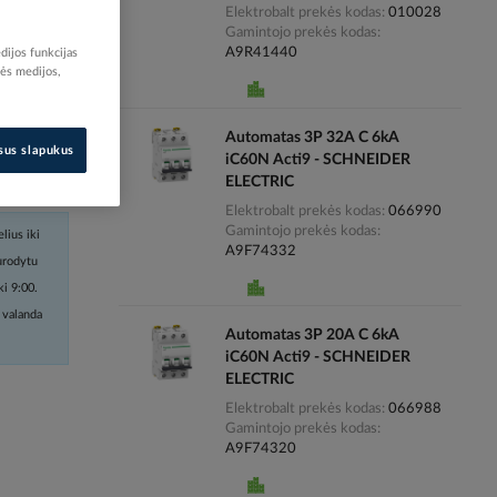
Elektrobalt prekės kodas
010028
Gamintojo prekės kodas
i kainas
A9R41440
dijos funkcijas
nės medijos,
Automatas 3P 32A C 6kA
isus slapukus
iC60N Acti9 - SCHNEIDER
Tikrinti
ELECTRIC
į skyriuose
Elektrobalt prekės kodas
066990
Gamintojo prekės kodas
lius iki
A9F74332
nurodytu
ki 9:00.
 valanda
Automatas 3P 20A C 6kA
iC60N Acti9 - SCHNEIDER
ELECTRIC
Elektrobalt prekės kodas
066988
Gamintojo prekės kodas
A9F74320