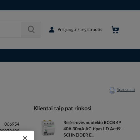
Prisijungti / registruotis
Spausdinti
Klientai taip pat rinkosi
Relė srovės nuotėkio RCCB 4P
066954
40A 30mA AC-tipas iID Acti9 -
80079498
SCHNEIDER E...
A9F74125