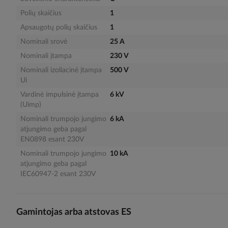
Polių skaičius
1
Apsaugotų polių skaičius
1
Nominali srovė
25 A
Nominali įtampa
230 V
Nominali izoliacinė įtampa
500 V
Ui
Vardinė impulsinė įtampa
6 kV
(Uimp)
Nominali trumpojo jungimo
6 kA
atjungimo geba pagal
EN0898 esant 230V
Nominali trumpojo jungimo
10 kA
atjungimo geba pagal
IEC60947-2 esant 230V
Gamintojas arba atstovas ES