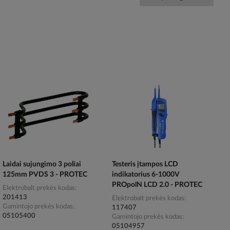
Laidai sujungimo 3 poliai
Testeris įtampos LCD
125mm PVDS 3 - PROTEC
indikatorius 6-1000V
PROpolN LCD 2.0 - PROTEC
Elektrobalt prekės kodas
201413
Elektrobalt prekės kodas
Gamintojo prekės kodas
117407
05105400
Gamintojo prekės kodas
05104957