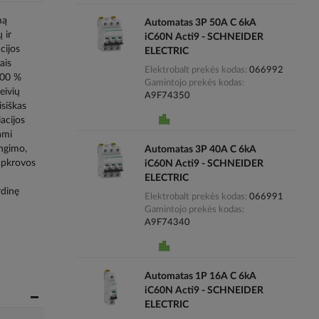
mą
Automatas 3P 50A C 6kA
 ir
iC60N Acti9 - SCHNEIDER
cijos
ELECTRIC
ais
Elektrobalt prekės kodas
066992
100 %
Gamintojo prekės kodas
eivių
A9F74350
siškas
acijos
ami
ungimo,
Automatas 3P 40A C 6kA
 apkrovos
iC60N Acti9 - SCHNEIDER
ELECTRIC
rdinę
Elektrobalt prekės kodas
066991
Gamintojo prekės kodas
A9F74340
Automatas 1P 16A C 6kA
iC60N Acti9 - SCHNEIDER
ELECTRIC