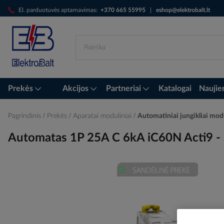
Skip
El. parduotuvės aptarnavimas:
+370 665 55995
|
eshop@elektrobalt.lt
to
Content
Prekės
Akcijos
Partneriai
Katalogai
Naujie
Pagrindinis
Prekės
Aparatai moduliniai
Automatiniai jungikliai mod
Automatas 1P 25A C 6kA iC60N Acti9 
Skip
to
the
end
of