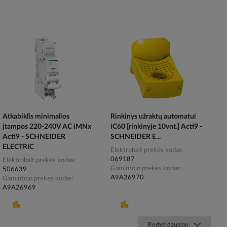
Atkabiklis minimalios
Rinkinys užraktų automatui
įtampos 220-240V AC iMNx
iC60 [rinkinyje 10vnt.] Acti9 -
Acti9 - SCHNEIDER
SCHNEIDER E...
ELECTRIC
Elektrobalt prekės kodas
069187
Elektrobalt prekės kodas
Gamintojo prekės kodas
506639
A9A26970
Gamintojo prekės kodas
A9A26969
Rodyti daugiau