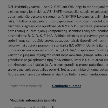
gallery
Dėl išskirtinių ypatybių „Acti 9 iC60" ant DIN bėgelio montuojami mo
elektros energijos tiekimą. VISI-SAFE koncepcija: saugiai eksploatacij
aptarnaujančio personalo saugumas. VISI-TRIP koncepcija: galimybė gr
laiką. Trikdžiams atsparūs SI tipo papildomai montuojami nuotėkio sr
trikdžiais ir agresyviose aplinkose „Acti 9 iC60" – paprastai pasiren
perdirbamų ir utilizuojamų komponentų. Techninės savybės: nominali 
pasirinkimas: B, C, D, K, Z, MA; Atitinka elektros paskirstymo gy
suderinimas su nuotėkio srovės apsaugos įtaisais (koordinavimas) ir 
reikalavimai atitinka pramoninį standartą IEC 60947. Darbinė įtampa:
nuotėkio srovės apsaugos moduliai: „iC60 Vigi"; papildomai montuoja
kartotinio jungimo, atjungimo esant nepakankamai įtampai arba viršįt
grandines: pagal apkrovos tipą (apšvietimas, lizdai ir t. t.) ir (arba) zo
patikimesnė bus instaliacija. Apkrovos grandinių grupei patartina nau
srovę pagal apkrovos galios poreikį. Trečia, pasirinkite tinkamą auto
fluorescenciniam apšvietimui ar visų tipų lizdams rekomenduojama 
Papildoma informacija:
Gamintojo nuoroda
Modulinis automatinis jungiklis
Suveikimo charakteristika
C