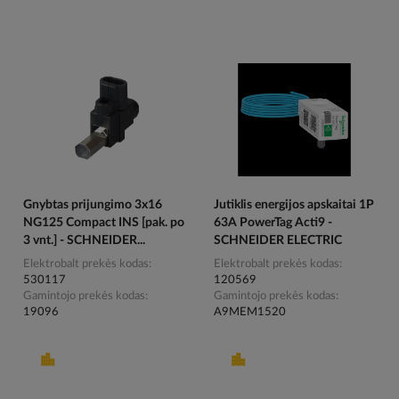
Gnybtas prijungimo 3x16
Jutiklis energijos apskaitai 1P
NG125 Compact INS [pak. po
63A PowerTag Acti9 -
3 vnt.] - SCHNEIDER...
SCHNEIDER ELECTRIC
Elektrobalt prekės kodas
Elektrobalt prekės kodas
530117
120569
Gamintojo prekės kodas
Gamintojo prekės kodas
19096
A9MEM1520