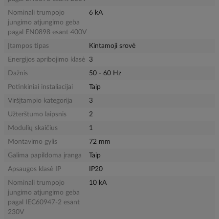
Nominali trumpojo
6 kA
jungimo atjungimo geba
pagal EN0898 esant 400V
Įtampos tipas
Kintamoji srovė
Energijos apribojimo klasė
3
Dažnis
50 - 60 Hz
Potinkiniai instaliacijai
Taip
Viršįtampio kategorija
3
Užterštumo laipsnis
2
Modulių skaičius
1
Montavimo gylis
72 mm
Galima papildoma įranga
Taip
Apsaugos klasė IP
IP20
Nominali trumpojo
10 kA
jungimo atjungimo geba
pagal IEC60947-2 esant
230V