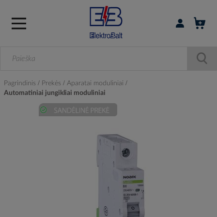
Prisijungti / r
Pagrindinis
Prekės
Aparatai moduliniai
Automatiniai jungikliai moduliniai
Skip
to
the
end
of
the
images
gallery