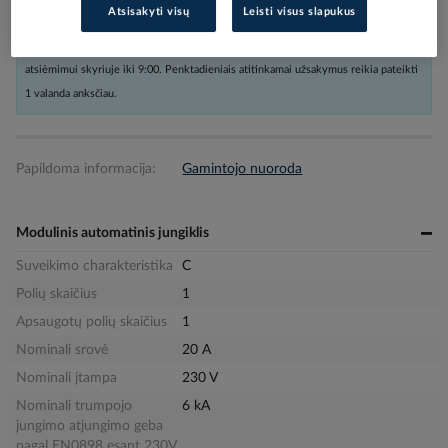
Atsisakyti visų
Leisti visus slapukus
Užsakius nestandartinių dydžių prekes arba kabelius iki 16:00, o kitas
prekes iki 17:30, siunta bus pristatyta nurodytu adresu per sekančią darbo dieną,
atsiėmimui skyriuje iki 9:00. Penktadieniais atitinkamai užsakymus reikia pateikti
1 valanda anksčiau.
Papildoma informacija:
Gamintojo nuoroda
Modulinis automatinis jungiklis
Suveikimo charakteristika
C
Polių skaičius
1
Apsaugotų polių skaičius
1
Nominali srovė
20 A
Nominali įtampa
230 V
Nominali trumpojo
6 kA
jungimo atjungimo geba
pagal EN0898 esant 230V