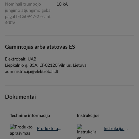
Nominali trumpojo
10 kA
jungimo atjungimo geba
pagal IEC60947-2 esant
400V
Gamintojas arba atstovas ES
Elektrobalt, UAB
Liepkalnio g. 85A, LT-02120 Vilnius, Lietuva
administracija@elektrobalt.lt
Dokumentai
Techninė informacija
Instrukcijos
Produkto aprašymas en.pdf
Instrukcija en.pdf