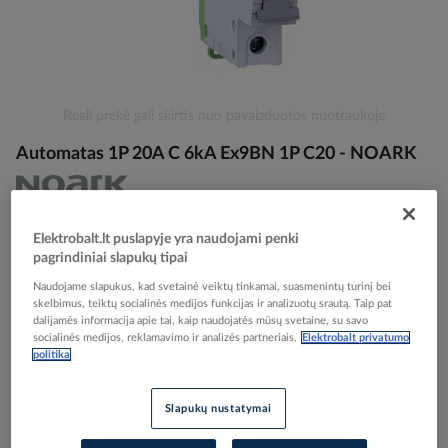
Skip
Reali prekė gali skirtis nuo pavaizduotos nuotraukoje
to
Automatas 1P 20A C 6kA Ex9BN 1P C20 - NOARK
the
beginning
of
the
Elektrobalt prekės kodas
075459
images
Elektrobalt.lt puslapyje yra naudojami penki
EAN kodas
8592765001009
gallery
pagrindiniai slapukų tipai
Gamintojo prekės kodas
100099
Naudojame slapukus, kad svetainė veiktų tinkamai, suasmenintų turinį bei
skelbimus, teiktų socialinės medijos funkcijas ir analizuotų srautą. Taip pat
Prisijunkite, norėdami pamatyti kainas
dalijamės informacija apie tai, kaip naudojatės mūsų svetaine, su savo
socialinės medijos, reklamavimo ir analizės partneriais.
Elektrobalt privatumo
politika
Įtraukti į palyginimą
Slapukų nustatymai