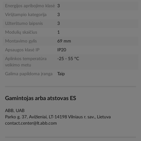
Energijos apribojimo klasė
3
Viršįtampio kategorija
3
Užterštumo laipsnis
3
Modulių skaičius
1
Montavimo gylis
69 mm
Apsaugos klasė IP
IP20
Aplinkos temperatūra
-25 - 55 °C
veikimo metu
Galima papildoma įranga
Taip
Gamintojas arba atstovas ES
ABB, UAB
Parko g. 37, Avižieniai, LT-14198 Vilniaus r. sav., Lietuva
contact.center@lt.abb.com