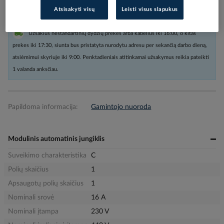
Atsisakyti visų
Leisti visus slapukus
Užsakius nestandartinių dydžių prekes arba kabelius iki 16:00, o kitas
prekes iki 17:30, siunta bus pristatyta nurodytu adresu per sekančią darbo dieną,
atsiėmimui skyriuje iki 9:00. Penktadieniais atitinkamai užsakymus reikia pateikti
1 valanda anksčiau.
Papildoma informacija:
Gamintojo nuoroda
Modulinis automatinis jungiklis
Suveikimo charakteristika
C
Polių skaičius
1
Apsaugotų polių skaičius
1
Nominali srovė
16 A
Nominali įtampa
230 V