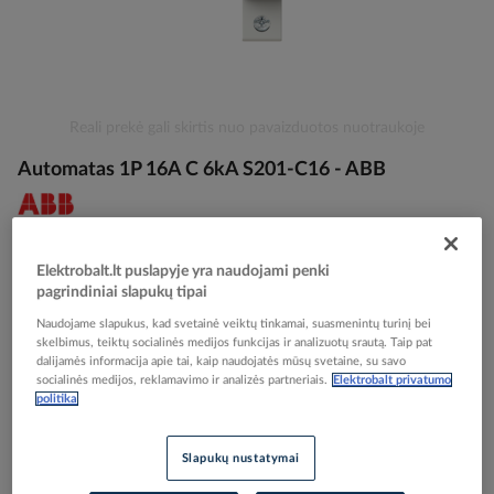
Skip
Reali prekė gali skirtis nuo pavaizduotos nuotraukoje
to
Automatas 1P 16A C 6kA S201-C16 - ABB
the
beginning
of
the
Elektrobalt prekės kodas
028338
images
EAN kodas
4016779464406
Elektrobalt.lt puslapyje yra naudojami penki
gallery
Gamintojo prekės kodas
2CDS251001R0164
pagrindiniai slapukų tipai
Naudojame slapukus, kad svetainė veiktų tinkamai, suasmenintų turinį bei
Prisijunkite, norėdami pamatyti kainas
skelbimus, teiktų socialinės medijos funkcijas ir analizuotų srautą. Taip pat
dalijamės informacija apie tai, kaip naudojatės mūsų svetaine, su savo
socialinės medijos, reklamavimo ir analizės partneriais.
Elektrobalt privatumo
Įtraukti į palyginimą
politika
Slapukų nustatymai
Kiekis tiekėjo sandėlyje
(
7401
vnt
)
7
darbo dienos (-ų)