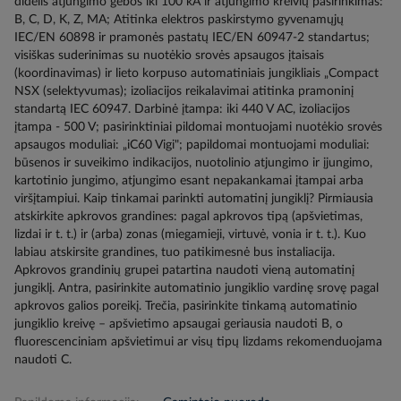
didelis atjungimo gebos iki 100 kA ir atjungimo kreivių pasirinkimas:
B, C, D, K, Z, MA; Atitinka elektros paskirstymo gyvenamųjų
IEC/EN 60898 ir pramonės pastatų IEC/EN 60947-2 standartus;
visiškas suderinimas su nuotėkio srovės apsaugos įtaisais
(koordinavimas) ir lieto korpuso automatiniais jungikliais „Compact
NSX (selektyvumas); izoliacijos reikalavimai atitinka pramoninį
standartą IEC 60947. Darbinė įtampa: iki 440 V AC, izoliacijos
įtampa - 500 V; pasirinktiniai pildomai montuojami nuotėkio srovės
apsaugos moduliai: „iC60 Vigi"; papildomai montuojami moduliai:
būsenos ir suveikimo indikacijos, nuotolinio atjungimo ir įjungimo,
kartotinio jungimo, atjungimo esant nepakankamai įtampai arba
viršįtampiui. Kaip tinkamai parinkti automatinį jungiklį? Pirmiausia
atskirkite apkrovos grandines: pagal apkrovos tipą (apšvietimas,
lizdai ir t. t.) ir (arba) zonas (miegamieji, virtuvė, vonia ir t. t.). Kuo
labiau atskirsite grandines, tuo patikimesnė bus instaliacija.
Apkrovos grandinių grupei patartina naudoti vieną automatinį
jungiklį. Antra, pasirinkite automatinio jungiklio vardinę srovę pagal
apkrovos galios poreikį. Trečia, pasirinkite tinkamą automatinio
jungiklio kreivę – apšvietimo apsaugai geriausia naudoti B, o
fluorescenciniam apšvietimui ar visų tipų lizdams rekomenduojama
naudoti C.