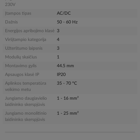
230V
Įtampos tipas
AC/DC
Dažnis
50 - 60 Hz
Energijos apribojimo klasė
3
Viršįtampio kategorija
4
Užterštumo laipsnis
3
Modulių skaičius
1
Montavimo gylis
44.5 mm
Apsaugos klasė IP
IP20
Aplinkos temperatūra
35 - 70 °C
veikimo metu
Jungiamo daugiavielio
1 - 16 mm²
laidininko skerspjūvis
Jungiamo monolitinio
1 - 25 mm²
laidininko skerspjūvis