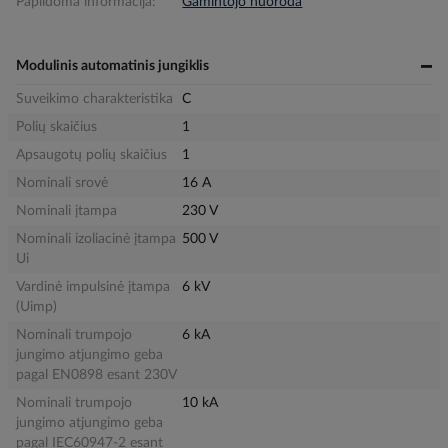
Papildoma informacija:
Gamintojo nuoroda
Modulinis automatinis jungiklis
Suveikimo charakteristika
C
Polių skaičius
1
Apsaugotų polių skaičius
1
Nominali srovė
16 A
Nominali įtampa
230 V
Nominali izoliacinė įtampa
500 V
Ui
Vardinė impulsinė įtampa
6 kV
(Uimp)
Nominali trumpojo
6 kA
jungimo atjungimo geba
pagal EN0898 esant 230V
Nominali trumpojo
10 kA
jungimo atjungimo geba
pagal IEC60947-2 esant