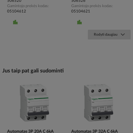
506520
506526
Gamintojo prekės kodas
Gamintojo prekės kodas
05104612
05104621
Rodyti daugiau
Jus taip pat gali sudominti
Automatas 3P 20A C 6kA
Automatas 3P 32A C 6kA