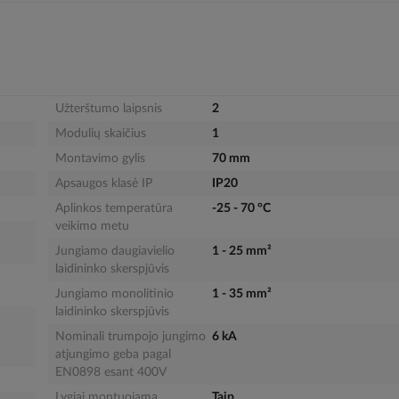
Užterštumo laipsnis
2
Modulių skaičius
1
Montavimo gylis
70 mm
Apsaugos klasė IP
IP20
Aplinkos temperatūra
-25 - 70 °C
veikimo metu
Jungiamo daugiavielio
1 - 25 mm²
laidininko skerspjūvis
Jungiamo monolitinio
1 - 35 mm²
laidininko skerspjūvis
Nominali trumpojo jungimo
6 kA
atjungimo geba pagal
EN0898 esant 400V
Lygiai montuojama
Taip