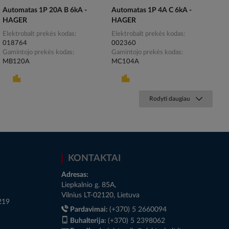
Automatas 1P 20A B 6kA -
Automatas 1P 4A C 6kA -
HAGER
HAGER
Elektrobalt prekės kodas
Elektrobalt prekės kodas
018764
002360
Gamintojo prekės kodas
Gamintojo prekės kodas
MB120A
MC104A
Rodyti daugiau
KONTAKTAI
Adresas:
Liepkalnio g. 85A,
Vilnius LT-02120, Lietuva
219
Pardavimai:
(+370) 5 2660094
Buhalterija:
(+370) 5 2398062