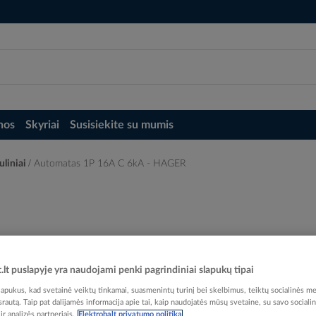
nos
Skyriai
Susisiekite su mumis
uliniai
Automatas 1P 16A C 6kA - HAGER
t.lt puslapyje yra naudojami penki pagrindiniai slapukų tipai
Elektrobalt prekės kodas
pukus, kad svetainė veiktų tinkamai, suasmenintų turinį bei skelbimus, teiktų socialinės me
EAN kodas
32506
 srautą. Taip pat dalijamės informacija apie tai, kaip naudojatės mūsų svetaine, su savo sociali
Gamintojo prekės kodas
r analizės partneriais.
Elektrobalt privatumo politika