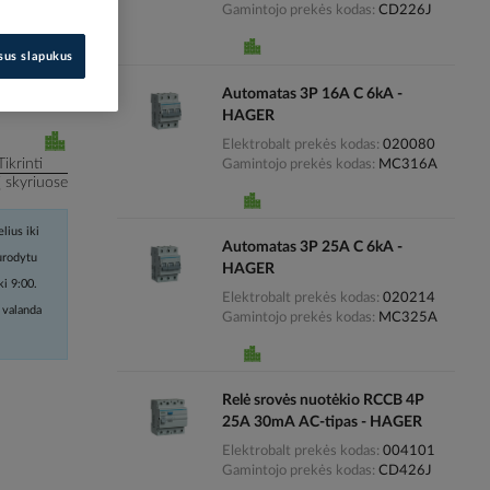
Gamintojo prekės kodas
CD226J
i kainas
isus slapukus
Automatas 3P 16A C 6kA -
HAGER
Elektrobalt prekės kodas
020080
Tikrinti
Gamintojo prekės kodas
MC316A
į skyriuose
lius iki
Automatas 3P 25A C 6kA -
nurodytu
HAGER
ki 9:00.
Elektrobalt prekės kodas
020214
 valanda
Gamintojo prekės kodas
MC325A
Relė srovės nuotėkio RCCB 4P
25A 30mA AC-tipas - HAGER
Elektrobalt prekės kodas
004101
Gamintojo prekės kodas
CD426J