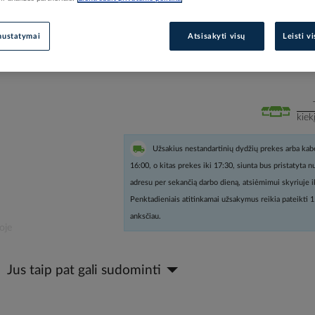
Prisijunkite, norėdami pamatyt
nustatymai
Atsisakyti visų
Leisti v
Įtraukti į palyginimą
kiek
Užsakius nestandartinių dydžių prekes arba kabe
16:00, o kitas prekes iki 17:30, siunta bus pristatyta 
adresu per sekančią darbo dieną, atsiėmimui skyriuje i
Penktadieniais atitinkamai užsakymus reikia pateikti 1
anksčiau.
oje
Jus taip pat gali sudominti