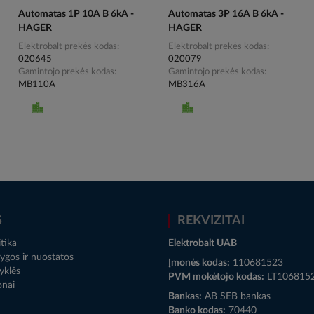
Automatas 1P 10A B 6kA -
Automatas 3P 16A B 6kA -
HAGER
HAGER
Elektrobalt prekės kodas
Elektrobalt prekės kodas
020645
020079
Gamintojo prekės kodas
Gamintojo prekės kodas
MB110A
MB316A
S
REKVIZITAI
tika
Elektrobalt UAB
ygos ir nuostatos
Įmonės kodas:
110681523
yklės
PVM mokėtojo kodas:
LT106815
onai
Bankas:
AB SEB bankas
Banko kodas:
70440