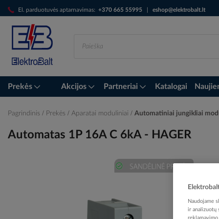
Skip
El. parduotuvės aptarnavimas:
+370 665 55995
|
eshop@elektrobalt.lt
to
Content
Prekės
Akcijos
Partneriai
Katalogai
Naujie
Pagrindinis
Prekės
Aparatai moduliniai
Automatiniai jungikliai mod
Automatas 1P 16A C 6kA - HAGER
Skip
Elektrobal
to
the
Naudojame sla
end
ir analizuotų
of
reklamavimo i