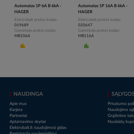
Automatas 1P 6A B 6kA -
Automatas 1P 16A B 6kA -
HAGER
HAGER
Elektrobalt prekės kodas
Elektrobalt prekės kodas
019689
020647
Gamintojo prekės kodas
Gamintojo prekės kodas
MB106A
MB116A
NAUDINGA
SĄLYGO
Apie mus
Privatumo poli
Karjera
Naudojimo sąl
Partneriai
Grąžinimo tais
Aptarnavimo skyriai
Nuolaidų kup
Elektrobalt.lt naudojimosi gidas
Registracija naujienlaiškiui