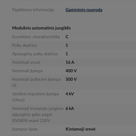
gallery
Papildoma informacija:
Gamintojo nuoroda
Modulinis automatinis jungiklis
Suveikimo charakteristika
C
Polių skaičius
1
Apsaugotų polių skaičius
1
Nominali srovė
16 A
Nominali įtampa
400 V
Nominali izoliacinė įtampa
500 V
Ui
Vardinė impulsinė įtampa
4 kV
(Uimp)
Nominali trumpojo jungimo
6 kA
atjungimo geba pagal
EN0898 esant 230V
Įtampos tipas
Kintamoji srovė