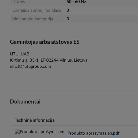
Dažnis
50 - 60 Hz
Energijos apribojimo klasė
3
Viršįtampio kategorija
3
Gamintojas arba atstovas ES
UTU, UAB
Kirtimų g. 33-1, LT-02244 Vilnius, Lietuva
info.lt@utugroup.com
Dokumentai
Techninė informacija
Produkto aprašymas en.pdf