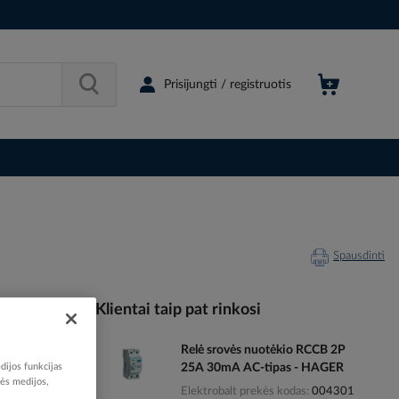
Prisijungti / registruotis
Spausdinti
Klientai taip pat rinkosi
Relė srovės nuotėkio RCCB 2P
020677
dijos funkcijas
25A 30mA AC-tipas - HAGER
14337086
nės medijos,
Elektrobalt prekės kodas
004301
MC116A