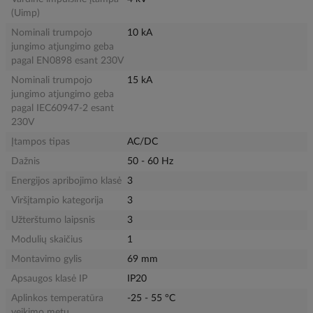
(Uimp)
Nominali trumpojo
10 kA
jungimo atjungimo geba
pagal EN0898 esant 230V
Nominali trumpojo
15 kA
jungimo atjungimo geba
pagal IEC60947-2 esant
230V
Įtampos tipas
AC/DC
Dažnis
50 - 60 Hz
Energijos apribojimo klasė
3
Viršįtampio kategorija
3
Užterštumo laipsnis
3
Modulių skaičius
1
Montavimo gylis
69 mm
Apsaugos klasė IP
IP20
Aplinkos temperatūra
-25 - 55 °C
veikimo metu