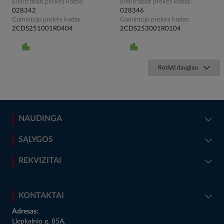
Elektrobalt prekės kodas
Elektrobalt prekės kodas
028342
028346
Gamintojo prekės kodas
Gamintojo prekės kodas
2CDS251001R0404
2CDS253001R0104
Rodyti daugiau
NAUDINGA
SĄLYGOS
REKVIZITAI
KONTAKTAI
Adresas:
Liepkalnio g. 85A,