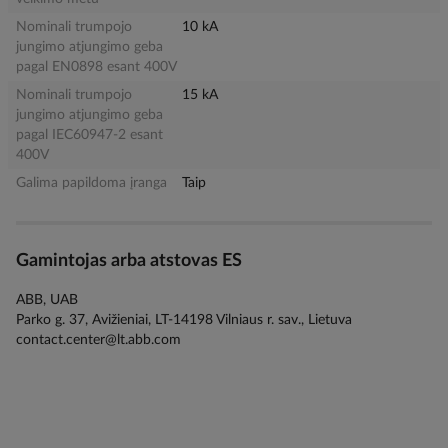
Nominali trumpojo
10 kA
jungimo atjungimo geba
pagal EN0898 esant 400V
Nominali trumpojo
15 kA
jungimo atjungimo geba
pagal IEC60947-2 esant
400V
Galima papildoma įranga
Taip
Gamintojas arba atstovas ES
ABB, UAB
Parko g. 37, Avižieniai, LT-14198 Vilniaus r. sav., Lietuva
contact.center@lt.abb.com