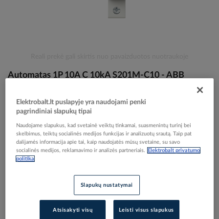
Skip
Reali prekė gali skirtis nuo pavaizduotos nuotraukoje
to
Automatas 1P 10A C 10kA S201M-C10 - ABB
the
beginning
of
Elektrobalt.lt puslapyje yra naudojami penki
the
Elektrobalt prekės kodas
029388
pagrindiniai slapukų tipai
images
EAN kodas
4016779549981
gallery
Naudojame slapukus, kad svetainė veiktų tinkamai, suasmenintų turinį bei
Gamintojo prekės kodas
2CDS271001R0104
skelbimus, teiktų socialinės medijos funkcijas ir analizuotų srautą. Taip pat
dalijamės informacija apie tai, kaip naudojatės mūsų svetaine, su savo
Prisijunkite, norėdami pamatyti kainas
socialinės medijos, reklamavimo ir analizės partneriais.
Elektrobalt privatumo
politika
Įtraukti į palyginimą
Slapukų nustatymai
Kiekis tiekėjo sandėlyje
(
17246
vnt
)
Atsisakyti visų
Leisti visus slapukus
7
darbo dienos (-ų)