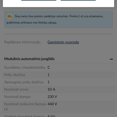
Pristatymo laikas
Šiuo metu šios prekės sandėlyje neturime. Prekės (-ė) yra užsakomos,
grąžinimas priklauso nuo tiekėjų sąlygų.
Papildoma informacija:
Gamintojo nuoroda
Modulinis automatinis jungiklis
Suveikimo charakteristika
C
Polių skaičius
1
Apsaugotų polių skaičius
1
Nominali srovė
10 A
Nominali įtampa
230 V
Nominali izoliacinė įtampa
440 V
Ui
Vardinė impulsinė įtampa
4 kV