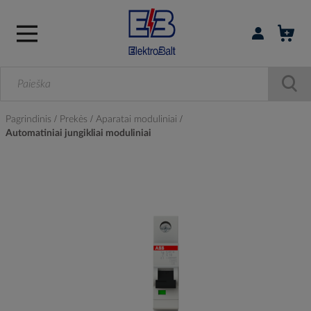
Prisijungti / r
Pagrindinis
Prekės
Aparatai moduliniai
Automatiniai jungikliai moduliniai
Skip
to
the
end
of
the
images
gallery