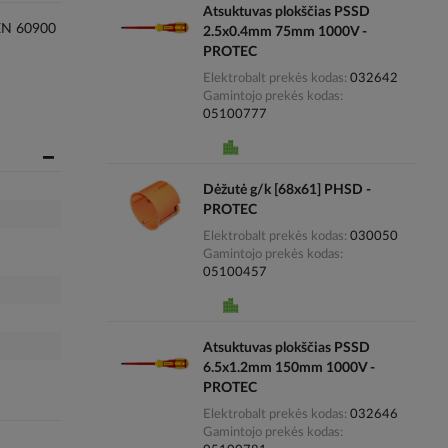
Atsuktuvas plokščias PSSD
 EN 60900
2.5x0.4mm 75mm 1000V -
PROTEC
Elektrobalt prekės kodas
032642
Gamintojo prekės kodas
05100777
Dėžutė g/k [68x61] PHSD -
PROTEC
Elektrobalt prekės kodas
030050
Gamintojo prekės kodas
05100457
Atsuktuvas plokščias PSSD
6.5x1.2mm 150mm 1000V -
PROTEC
Elektrobalt prekės kodas
032646
Gamintojo prekės kodas