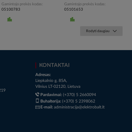
Gamintojo prekės kodas
Gamintojo prekės kodas
05100783
05101653
Rodyti daugiau
KONTAKTAI
Adresas:
Liepkalnio g. 85A,
Vilnius LT-02120, Lietuva
219
Pardavimai:
(+370) 5 2660094
Buhalterija:
(+370) 5 2398062
E-mail:
administracija@elektrobalt.lt