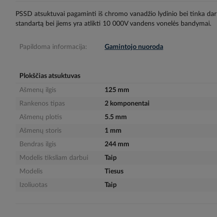
gallery
PSSD atsuktuvai pagaminti iš chromo vanadžio lydinio bei tinka da
standartą bei jiems yra atlikti 10 000V vandens vonelės bandymai.
Papildoma informacija:
Gamintojo nuoroda
Plokščias atsuktuvas
Ašmenų ilgis
125 mm
Rankenos tipas
2 komponentai
Ašmenų plotis
5.5 mm
Ašmenų storis
1 mm
Bendras ilgis
244 mm
Modelis tiksliam darbui
Taip
Modelis
Tiesus
Izoliuotas
Taip