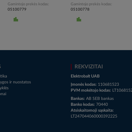
Gamintojo prekės kodas
Gamintojo prekės kodas
05100779
05100778
S
REKVIZITAI
tika
Elektrobalt UAB
ygos ir nuostatos
Įmonės kodas:
110681523
yklės
PVM mokėtojo kodas:
LT106815
onai
Bankas:
AB SEB bankas
Banko kodas:
70440
Atsiskaitomoji sąskaita:
LT247044060000392225