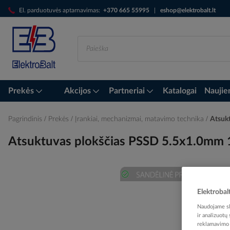
Skip
El. parduotuvės aptarnavimas:
+370 665 55995
|
eshop@elektrobalt.lt
to
Content
Prekės
Akcijos
Partneriai
Katalogai
Naujie
Pagrindinis
Prekės
Įrankiai, mechanizmai, matavimo technika
Atsuk
Atsuktuvas plokščias PSSD 5.5x1.0m
Skip
Elektrobal
to
the
Naudojame sla
ir analizuotų
end
reklamavimo i
of