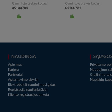
Gamintojo prekės kodas
Gamintojo prekės kodas
05100784
05100781
NAUDINGA
SĄLYGO
Apie mus
Privatumo poli
Karjera
Naudojimo sąl
Partneriai
Grąžinimo tais
Aptarnavimo skyriai
Nuolaidų kup
Elektrobalt.lt naudojimosi gidas
Registracija naujienlaiškiui
Kliento registracijos anketa