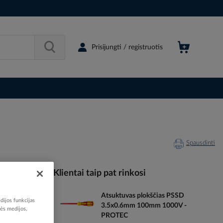
Prisijungti / registruotis
Spausdinti
Klientai taip pat rinkosi
Atsuktuvas plokščias PSSD
032645
dijos funkcijas
3.5x0.6mm 100mm 1000V -
05107803
nės medijos,
PROTEC
05100780