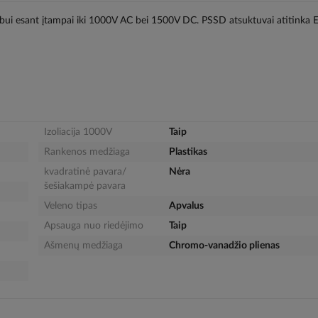
rbui esant įtampai iki 1000V AC bei 1500V DC. PSSD atsuktuvai atitinka
Izoliacija 1000V
Taip
Rankenos medžiaga
Plastikas
kvadratinė pavara/
Nėra
šešiakampė pavara
Veleno tipas
Apvalus
Apsauga nuo riedėjimo
Taip
Ašmenų medžiaga
Chromo-vanadžio plienas