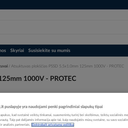
nos
Skyriai
Susisiekite su mumis
tuvai
Atsuktuvas plokščias PSSD 5.5x1.0mm 125mm 1000V - PROTEC
m 125mm 1000V - PROTEC
t.lt puslapyje yra naudojami penki pagrindiniai slapukų tipai
Elektrobalt prekės kodas
pukus, kad svetainė veiktų tinkamai, suasmenintų turinį bei skelbimus, teiktų socialinės me
EAN kodas
40167
 srautą. Taip pat dalijamės informacija apie tai, kaip naudojatės mūsų svetaine, su savo sociali
r analizės partneriais.
Elektrobalt privatumo politika
Gamintojo prekės kodas