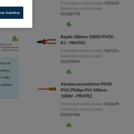
Elektrobalt prekės kodas
032643
Gamintojo prekės kodas
i kainas
isus slapukus
05100778
Replės 180mm 1000V PVDE-
K1 - PROTEC
Tikrinti
į skyriuose
Elektrobalt prekės kodas
069351
Gamintojo prekės kodas
05103014
lius iki
nurodytu
ki 9:00.
Atsuktuvas kryžminis PKSD
 valanda
PH2 (Philips PH) 100mm
1000V - PROTEC
Elektrobalt prekės kodas
032649
Gamintojo prekės kodas
05100784