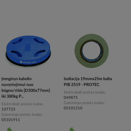
Įrenginys kabelio
Izoliacija 19mmx25m balta
nuvyniojimui nuo
PIB 2519 - PROTEC
būgno/ritės [D500x77mm]
Elektrobalt prekės kodas
iki 380kg P...
049875
Gamintojo prekės kodas
Elektrobalt prekės kodas
05101210
107725
Gamintojo prekės kodas
05101911