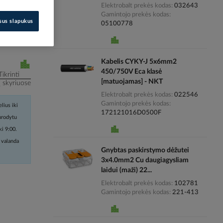
Elektrobalt prekės kodas
032643
Gamintojo prekės kodas
i kainas
isus slapukus
05100778
Kabelis CYKY-J 5x6mm2
450/750V Eca klasė
Tikrinti
[matuojamas] - NKT
į skyriuose
Elektrobalt prekės kodas
022546
Gamintojo prekės kodas
lius iki
172121016D0500F
nurodytu
ki 9:00.
 valanda
Gnybtas paskirstymo dėžutei
3x4.0mm2 Cu daugiagysliam
laidui (maži) 22...
Elektrobalt prekės kodas
102781
Gamintojo prekės kodas
221-413