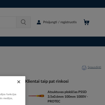
Prisijungti / registruotis
Spausdinti
Klientai taip pat rinkosi
Atsuktuvas plokščias PSSD
032642
dijos funkcijas
3.5x0.6mm 100mm 1000V -
05107773
nės medijos,
PROTEC
05100777