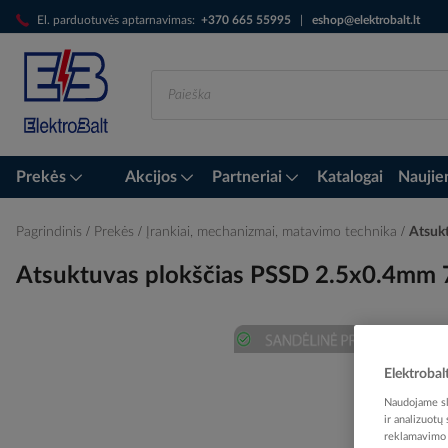
Skip
El. parduotuvės aptarnavimas:
+370 665 55995
|
eshop@elektrobalt.lt
to
Content
Prekės
Akcijos
Partneriai
Katalogai
Naujie
Pagrindinis
Prekės
Įrankiai, mechanizmai, matavimo technika
Atsuk
Atsuktuvas plokščias PSSD 2.5x0.4m
Skip
Elektrobal
to
the
Naudojame sla
ir analizuotų
end
reklamavimo i
of