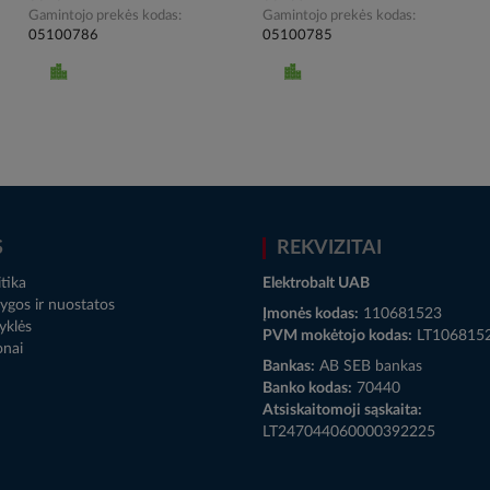
Gamintojo prekės kodas
Gamintojo prekės kodas
05100786
05100785
S
REKVIZITAI
tika
Elektrobalt UAB
ygos ir nuostatos
Įmonės kodas:
110681523
yklės
PVM mokėtojo kodas:
LT106815
onai
Bankas:
AB SEB bankas
Banko kodas:
70440
Atsiskaitomoji sąskaita:
LT247044060000392225