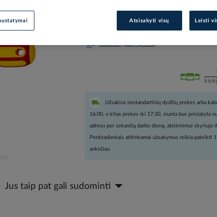
Prisijunkite, norėdami pamatyt
nustatymai
Atsisakyti visų
Leisti v
Įtraukti į palyginimą
kiek
Užsakius nestandartinių dydžių prekes arba kabe
16:00, o kitas prekes iki 17:30, siunta bus pristatyta 
adresu per sekančią darbo dieną, atsiėmimui skyriuje i
Penktadieniais atitinkamai užsakymus reikia pateikti 1
anksčiau.
oje
Jus taip pat gali sudominti