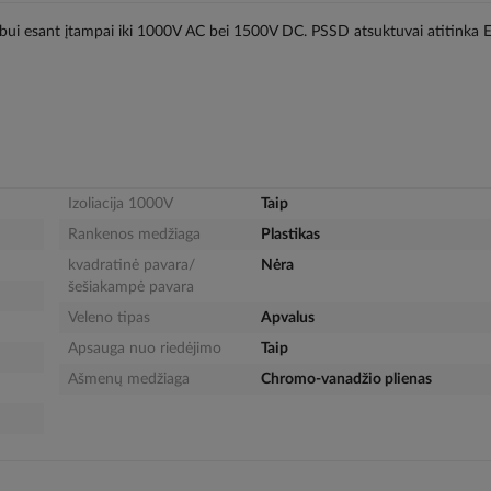
rbui esant įtampai iki 1000V AC bei 1500V DC. PSSD atsuktuvai atitinka
Izoliacija 1000V
Taip
Rankenos medžiaga
Plastikas
kvadratinė pavara/
Nėra
šešiakampė pavara
Veleno tipas
Apvalus
Apsauga nuo riedėjimo
Taip
Ašmenų medžiaga
Chromo-vanadžio plienas