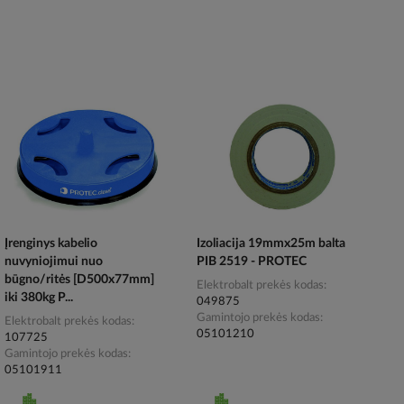
Įrenginys kabelio
Izoliacija 19mmx25m balta
nuvyniojimui nuo
PIB 2519 - PROTEC
būgno/ritės [D500x77mm]
Elektrobalt prekės kodas
iki 380kg P...
049875
Gamintojo prekės kodas
Elektrobalt prekės kodas
05101210
107725
Gamintojo prekės kodas
05101911