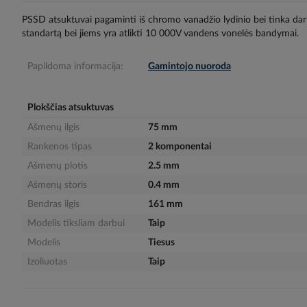
gallery
PSSD atsuktuvai pagaminti iš chromo vanadžio lydinio bei tinka da
standartą bei jiems yra atlikti 10 000V vandens vonelės bandymai.
Papildoma informacija:
Gamintojo nuoroda
Plokščias atsuktuvas
Ašmenų ilgis
75 mm
Rankenos tipas
2 komponentai
Ašmenų plotis
2.5 mm
Ašmenų storis
0.4 mm
Bendras ilgis
161 mm
Modelis tiksliam darbui
Taip
Modelis
Tiesus
Izoliuotas
Taip