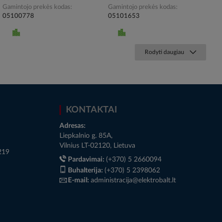
Gamintojo prekės kodas
Gamintojo prekės kodas
05100778
05101653
Rodyti daugiau
KONTAKTAI
Adresas:
Liepkalnio g. 85A,
Vilnius LT-02120, Lietuva
219
Pardavimai:
(+370) 5 2660094
Buhalterija:
(+370) 5 2398062
E-mail:
administracija@elektrobalt.lt