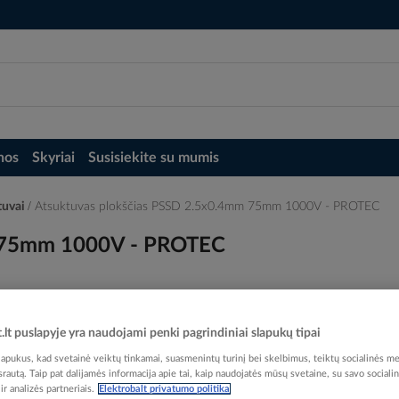
nos
Skyriai
Susisiekite su mumis
tuvai
Atsuktuvas plokščias PSSD 2.5x0.4mm 75mm 1000V - PROTEC
m 75mm 1000V - PROTEC
t.lt puslapyje yra naudojami penki pagrindiniai slapukų tipai
Elektrobalt prekės kodas
pukus, kad svetainė veiktų tinkamai, suasmenintų turinį bei skelbimus, teiktų socialinės me
EAN kodas
40167
 srautą. Taip pat dalijamės informacija apie tai, kaip naudojatės mūsų svetaine, su savo sociali
r analizės partneriais.
Elektrobalt privatumo politika
Gamintojo prekės kodas