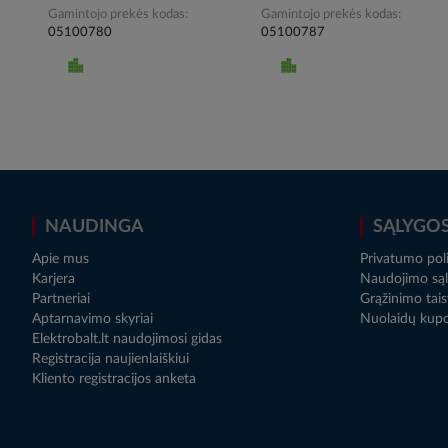
Gamintojo prekės kodas
Gamintojo prekės kodas
05100780
05100787
NAUDINGA
SĄLYGO
Apie mus
Privatumo poli
Karjera
Naudojimo sąl
Partneriai
Grąžinimo tais
Aptarnavimo skyriai
Nuolaidų kup
Elektrobalt.lt naudojimosi gidas
Registracija naujienlaiškiui
Kliento registracijos anketa