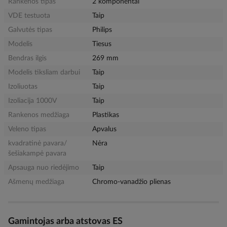
Rankenos tipas
2 komponentai
VDE testuota
Taip
Galvutės tipas
Philips
Modelis
Tiesus
Bendras ilgis
269 mm
Modelis tiksliam darbui
Taip
Izoliuotas
Taip
Izoliacija 1000V
Taip
Rankenos medžiaga
Plastikas
Veleno tipas
Apvalus
kvadratinė pavara/
Nėra
šešiakampė pavara
Apsauga nuo riedėjimo
Taip
Ašmenų medžiaga
Chromo-vanadžio plienas
Gamintojas arba atstovas ES