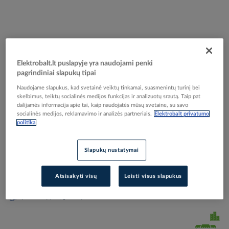
Skip
Reali prekė gali skirtis nuo pavaizduotos nuotraukoje
Elektrobalt.lt puslapyje yra naudojami penki
to
pagrindiniai slapukų tipai
Atsuktuvas kryžminis PKSD PH3 (Philips PH)
the
Naudojame slapukus, kad svetainė veiktų tinkamai, suasmenintų turinį bei
beginning
150mm 1000V - PROTEC
skelbimus, teiktų socialinės medijos funkcijas ir analizuotų srautą. Taip pat
of
dalijamės informacija apie tai, kaip naudojatės mūsų svetaine, su savo
the
socialinės medijos, reklamavimo ir analizės partneriais.
Elektrobalt privatumo
images
politika
Elektrobalt prekės kodas
089354
gallery
EAN kodas
4016705107858
Gamintojo prekės kodas
05100785
Slapukų nustatymai
Prisijunkite, norėdami pamatyti kainas
Atsisakyti visų
Leisti visus slapukus
Įtraukti į palyginimą