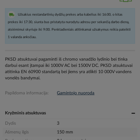
Užsakius nestandartinių dydžių prekes arba kabelius iki 16:00, o kitas
prekes iki 17:30, siunta bus pristatyta nurodytu adresu per sekančią darbo dieną,
atsiėmimui skyriuje iki 9:00. Penktadieniais atitinkamai užsakymus reikia pateikti
1 valanda anksčiau.
PKSD atsuktuvai pagaminti iš chromo vanadžio lydinio bei tinka
darbui esant įtampai iki 1000V AC bei 1500V DC. PKSD atsuktuvai
atitinka EN 60900 standartą bei jiems yra atlikti 10 000V vandens
vonelės bandymai.
Papildoma informacija:
Gamintojo nuoroda
Kryžminis atsuktuvas
Dydis
3
Ašmenų ilgis
150 mm