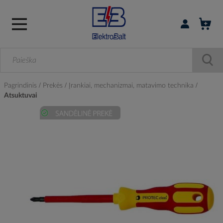
Prisijungti / r
Pagrindinis
Prekės
Įrankiai, mechanizmai, matavimo technika
Atsuktuvai
Skip
to
the
end
of
the
images
gallery