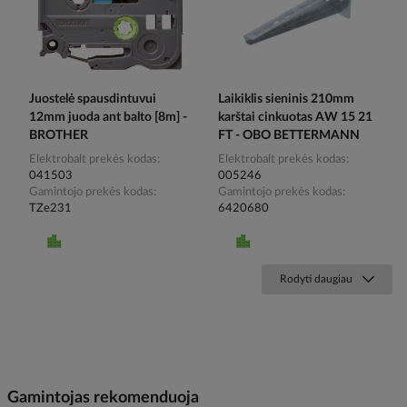
Juostelė spausdintuvui
Laikiklis sieninis 210mm
12mm juoda ant balto [8m] -
karštai cinkuotas AW 15 21
BROTHER
FT - OBO BETTERMANN
Elektrobalt prekės kodas
Elektrobalt prekės kodas
041503
005246
Gamintojo prekės kodas
Gamintojo prekės kodas
TZe231
6420680
Rodyti daugiau
Gamintojas rekomenduoja