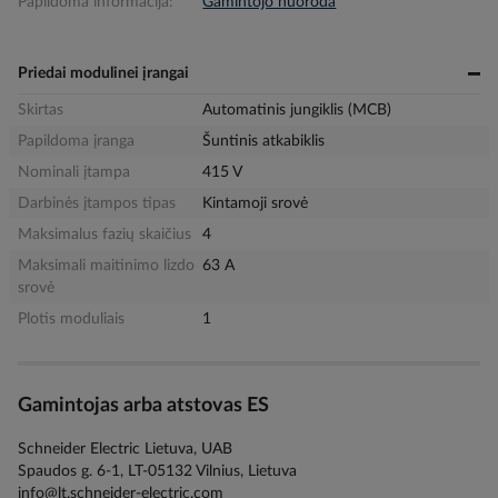
Papildoma informacija:
Gamintojo nuoroda
Priedai modulinei įrangai
Skirtas
Automatinis jungiklis (MCB)
Papildoma įranga
Šuntinis atkabiklis
Nominali įtampa
415 V
Darbinės įtampos tipas
Kintamoji srovė
Maksimalus fazių skaičius
4
Maksimali maitinimo lizdo
63 A
srovė
Plotis moduliais
1
Gamintojas arba atstovas ES
Schneider Electric Lietuva, UAB
Spaudos g. 6-1, LT-05132 Vilnius, Lietuva
info@lt.schneider-electric.com