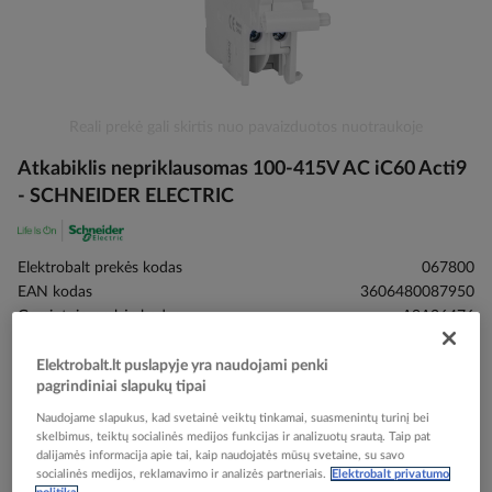
Skip
Reali prekė gali skirtis nuo pavaizduotos nuotraukoje
to
Atkabiklis nepriklausomas 100-415V AC iC60 Acti9
the
beginning
- SCHNEIDER ELECTRIC
of
the
images
Elektrobalt prekės kodas
067800
gallery
EAN kodas
3606480087950
Gamintojo prekės kodas
A9A26476
Elektrobalt.lt puslapyje yra naudojami penki
Prisijunkite, norėdami pamatyti kainas
pagrindiniai slapukų tipai
Naudojame slapukus, kad svetainė veiktų tinkamai, suasmenintų turinį bei
Įtraukti į palyginimą
skelbimus, teiktų socialinės medijos funkcijas ir analizuotų srautą. Taip pat
dalijamės informacija apie tai, kaip naudojatės mūsų svetaine, su savo
socialinės medijos, reklamavimo ir analizės partneriais.
Elektrobalt privatumo