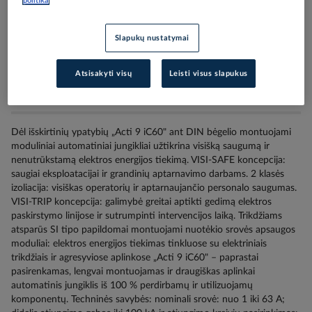
politika
Užsakius nestandartinių dydžių prekes arba kabelius iki 16:00, o kitas
Slapukų nustatymai
prekes iki 17:30, siunta bus pristatyta nurodytu adresu per sekančią darbo dieną,
atsiėmimui skyriuje iki 9:00. Penktadieniais atitinkamai užsakymus reikia pateikti
Atsisakyti visų
Leisti visus slapukus
1 valanda anksčiau.
Dėl išskirtinių ypatybių „Acti 9 iC60" ant DIN bėgelio montuojami
moduliniai automatiniai jungikliai užtikrina visišką saugumą ir
nenutrūkstamą elektros energijos tiekimą. VISI-SAFE koncepcija:
saugiai eksploatacijai ir grandinių aptarnavimo darbams. 2 klasės
izoliacija: visiškas operatorių ir aptarnaujančio personalo saugumas.
VISI-TRIP koncepcija: galimybė greitai aptikti gedimą elektros
paskirstymo linijose ir sutrumpinti intervencijos laiką. Trikdžiams
atsparūs SI tipo papildomai montuojami nuotėkio srovės apsaugos
moduliai: elektros energijos tiekimas tinkluose su elektriniais
trikdžiais ir agresyviose aplinkose „Acti 9 iC60" – paprastai
pasirenkamas, lengvai montuojamas ir draugiškas aplinkai
automatinis jungiklis iš 100 % perdirbamų ir utilizuojamų
komponentų. Techninės savybės: nominali srovė: nuo 1 iki 63 A;