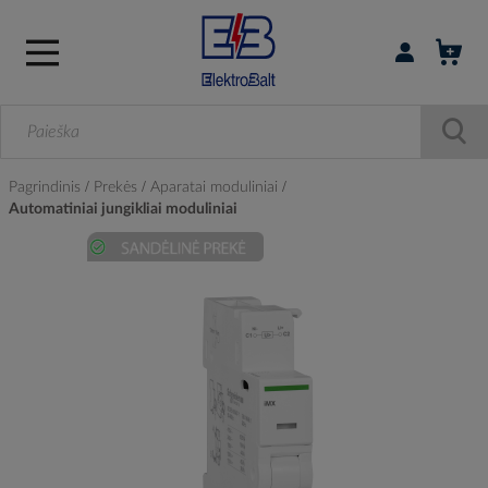
Prisijungti / r
Pagrindinis
Prekės
Aparatai moduliniai
Automatiniai jungikliai moduliniai
Skip
to
the
end
of
the
images
gallery