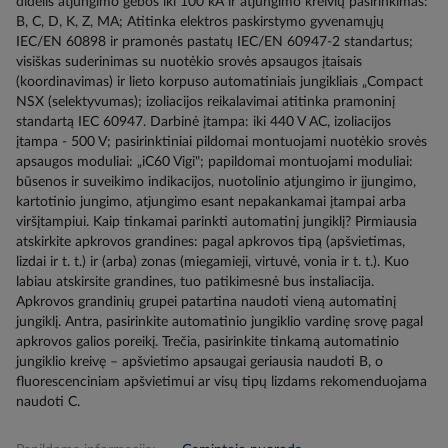
didelis atjungimo gebos iki 100 kA ir atjungimo kreivių pasirinkimas:
B, C, D, K, Z, MA; Atitinka elektros paskirstymo gyvenamųjų
IEC/EN 60898 ir pramonės pastatų IEC/EN 60947-2 standartus;
visiškas suderinimas su nuotėkio srovės apsaugos įtaisais
(koordinavimas) ir lieto korpuso automatiniais jungikliais „Compact
NSX (selektyvumas); izoliacijos reikalavimai atitinka pramoninį
standartą IEC 60947. Darbinė įtampa: iki 440 V AC, izoliacijos
įtampa - 500 V; pasirinktiniai pildomai montuojami nuotėkio srovės
apsaugos moduliai: „iC60 Vigi"; papildomai montuojami moduliai:
būsenos ir suveikimo indikacijos, nuotolinio atjungimo ir įjungimo,
kartotinio jungimo, atjungimo esant nepakankamai įtampai arba
viršįtampiui. Kaip tinkamai parinkti automatinį jungiklį? Pirmiausia
atskirkite apkrovos grandines: pagal apkrovos tipą (apšvietimas,
lizdai ir t. t.) ir (arba) zonas (miegamieji, virtuvė, vonia ir t. t.). Kuo
labiau atskirsite grandines, tuo patikimesnė bus instaliacija.
Apkrovos grandinių grupei patartina naudoti vieną automatinį
jungiklį. Antra, pasirinkite automatinio jungiklio vardinę srovę pagal
apkrovos galios poreikį. Trečia, pasirinkite tinkamą automatinio
jungiklio kreivę – apšvietimo apsaugai geriausia naudoti B, o
fluorescenciniam apšvietimui ar visų tipų lizdams rekomenduojama
naudoti C.