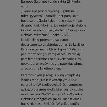
Europos Sąjungos fondų skirta 29,9 mln.
eurų.
„Tikimės pagerinti rekordą – gauti ne 3
tūkst. gyventojų paraiškų per parą, kaip
buvo su praėjusiu kvietimu, o sulaukti dar
dvigubai tiek. Norime, jog netolimoje ateityje
kas trečias namų ūkis „įdarbintų“ saulę savo
elektros reikmėms”, – sakė APVA
Nacionalinių programų valdymo
departamento direktorius Jonas Balkevičius.
Paraiškas galima teikti iki liepos 31 dienos
per informacinę sistemą APVIS. Paraiškų
pateikimo terminas nebus vertinamas, t.y.
nesvarbu, ar prašymas yra pateiktas pirmą
ar paskutinę kvietimo dieną.
Paramos dydis įsirengus pilną komplektą
(saulės modulius ir inverterį) yra 322,91
eurų už 1 kW saulės elektrinės įrengtosios
galios, o paramos dydis įsirengus tik saulės
modulius yra 242,92 eurų už 1 kW saulės
elektrinės įrengtosios galios.Finansavimas
bus skiriamas už iki 10 kW galios saulės