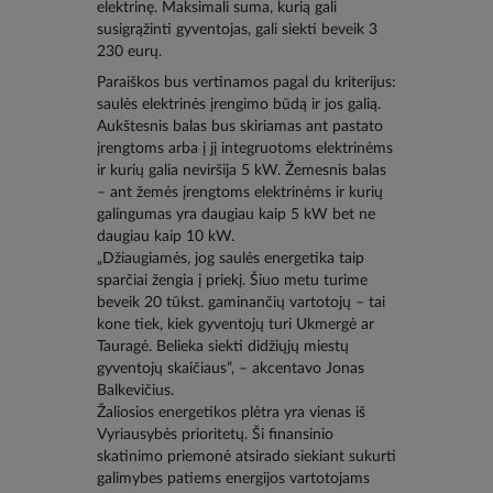
elektrinę. Maksimali suma, kurią gali
susigrąžinti gyventojas, gali siekti beveik 3
230 eurų.
Paraiškos bus vertinamos pagal du kriterijus:
saulės elektrinės įrengimo būdą ir jos galią.
Aukštesnis balas bus skiriamas ant pastato
įrengtoms arba į jį integruotoms elektrinėms
ir kurių galia neviršija 5 kW. Žemesnis balas
– ant žemės įrengtoms elektrinėms ir kurių
galingumas yra daugiau kaip 5 kW bet ne
daugiau kaip 10 kW.
„Džiaugiamės, jog saulės energetika taip
sparčiai žengia į priekį. Šiuo metu turime
beveik 20 tūkst. gaminančių vartotojų – tai
kone tiek, kiek gyventojų turi Ukmergė ar
Tauragė. Belieka siekti didžiųjų miestų
gyventojų skaičiaus”, – akcentavo Jonas
Balkevičius.
Žaliosios energetikos plėtra yra vienas iš
Vyriausybės prioritetų. Ši finansinio
skatinimo priemonė atsirado siekiant sukurti
galimybes patiems energijos vartotojams