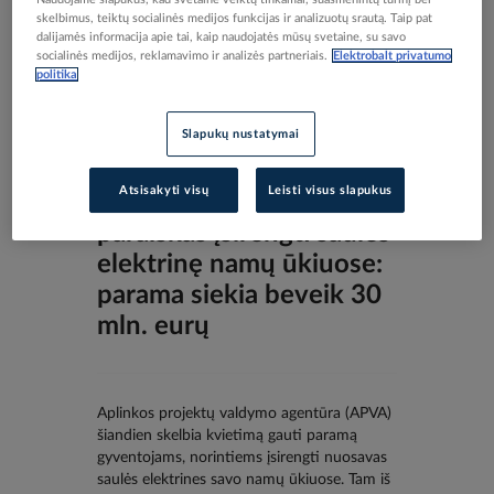
skelbimus, teiktų socialinės medijos funkcijas ir analizuotų srautą. Taip pat
dalijamės informacija apie tai, kaip naudojatės mūsų svetaine, su savo
socialinės medijos, reklamavimo ir analizės partneriais.
Elektrobalt privatumo
politika
Slapukų nustatymai
Atsisakyti visų
Leisti visus slapukus
Jau galima teikti
paraiškas įsirengti saulės
elektrinę namų ūkiuose:
parama siekia beveik 30
mln. eurų
Aplinkos projektų valdymo agentūra (APVA)
šiandien skelbia kvietimą gauti paramą
gyventojams, norintiems įsirengti nuosavas
saulės elektrines savo namų ūkiuose. Tam iš